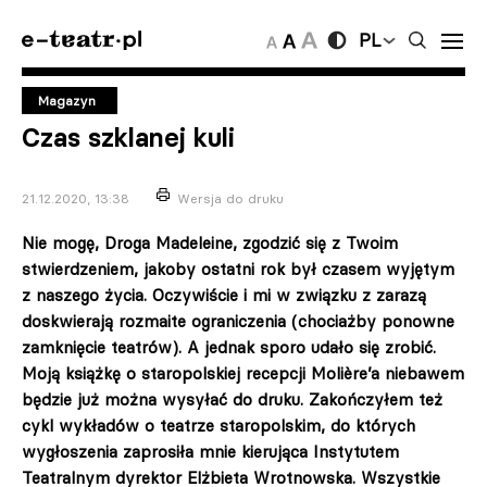
PL
Magazyn
Czas szklanej kuli
21.12.2020, 13:38
Wersja do druku
Nie mogę, Droga Madeleine, zgodzić się z Twoim
stwierdzeniem, jakoby ostatni rok był czasem wyjętym
z naszego życia. Oczywiście i mi w związku z zarazą
doskwierają rozmaite ograniczenia (chociażby ponowne
zamknięcie teatrów). A jednak sporo udało się zrobić.
Moją książkę o staropolskiej recepcji Molière’a niebawem
będzie już można wysyłać do druku. Zakończyłem też
cykl wykładów o teatrze staropolskim, do których
wygłoszenia zaprosiła mnie kierująca Instytutem
Teatralnym dyrektor Elżbieta Wrotnowska. Wszystkie