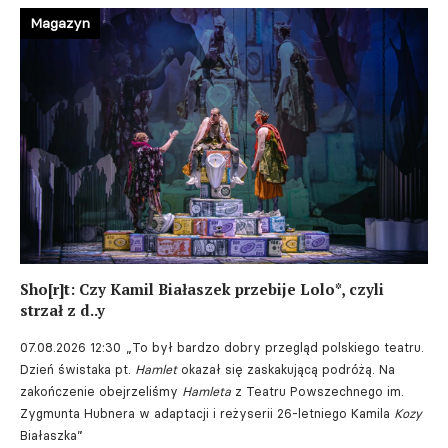
Magazyn
Sho[r]t: Czy Kamil Białaszek przebije Lolo*, czyli
strzał z d..y
07.08.2026 12:30
„To był bardzo dobry przegląd polskiego teatru.
Dzień świstaka pt.
Hamlet
okazał się zaskakującą podróżą. Na
zakończenie obejrzeliśmy
Hamleta
z Teatru Powszechnego im.
Zygmunta Hubnera w adaptacji i reżyserii 26-letniego Kamila
Kozy
Białaszka”