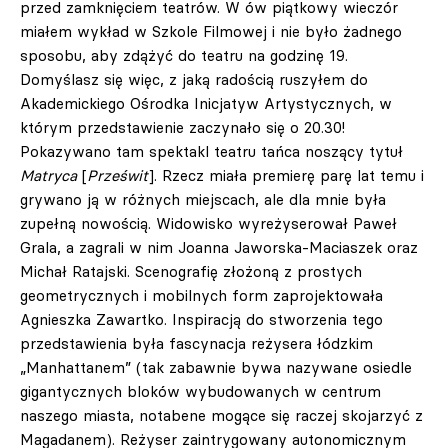
przed zamknięciem teatrów. W ów piątkowy wieczór
miałem wykład w Szkole Filmowej i nie było żadnego
sposobu, aby zdążyć do teatru na godzinę 19.
Domyślasz się więc, z jaką radością ruszyłem do
Akademickiego Ośrodka Inicjatyw Artystycznych, w
którym przedstawienie zaczynało się o 20.30!
Pokazywano tam spektakl teatru tańca noszący tytuł
Matryca
[
Prześwit
]. Rzecz miała premierę parę lat temu i
grywano ją w różnych miejscach, ale dla mnie była
zupełną nowością. Widowisko wyreżyserował Paweł
Grala, a zagrali w nim Joanna Jaworska-Maciaszek oraz
Michał Ratajski. Scenografię złożoną z prostych
geometrycznych i mobilnych form zaprojektowała
Agnieszka Zawartko. Inspiracją do stworzenia tego
przedstawienia była fascynacja reżysera łódzkim
„Manhattanem” (tak zabawnie bywa nazywane osiedle
gigantycznych bloków wybudowanych w centrum
naszego miasta, notabene mogące się raczej skojarzyć z
Magadanem). Reżyser zaintrygowany autonomicznym