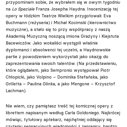
przypominam sobie, że wybrałem się w owym tygodniu
na
Lo Speziale
Franza Josepha Haydna. Inscenizację tej
opery w łódzkim Teatrze Wielkim przygotowali: Eva
Buchmann (reżyseria) i Michał Kocimski (kierownictwo
muzyczne), a stało się to przy współpracy z naszą
Akademią Muzyczną noszącą imiona Grażyny i Kiejstuta
Bacewiczów. Jako wokaliści wystąpili właśnie
dyplomanci i absolwenci tej uczelni, a Haydnowskie
partie z powodzeniem wykorzystali jako okazję do
zaprezentowania swoich talentów. (Na przedstawieniu,
które oglądałem, jako Sempronio występował Piotr
Chłopicki, jako Volpino – Dominika Stefańska, jako
Grilletta – Paulina Glinka, a jako Mengone – Krzysztof
Lachman).
Nie wiem, czy pamiętasz treść tej komicznej opery z
librettem napisanym według Carla Goldoniego. Najkrócej
mówiąc, tytułowy aptekarz, najchętniej oddający się
czytaniu sensacyjnych wiadomości z zagranicy, bardzo