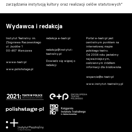
zarządzania instytucją kultury oraz realizacji celów statutowych”
Wydawca i redakcja
Instytut Teatralny im.
redakcja e-teatr.pl
Portal e-teatr.pl jest
Zbigniewa Raszewskiego
centralnym punktem na
ul. Jazdów 1
internetowej mapie
redakcja@instytut-
00-467 Warszawa
polskiego teatru.
teatralny.pl
Od 2004 roku jesteśmy
najważniejszym,
Dowiedz się więcej o
www.e-teatr.pl
codziennym źródłem
redakcji
informacji dla środowiska.
www.polishstage.pl
wsparcie@e-teatr.pl
www.instytut-teatralny.pl