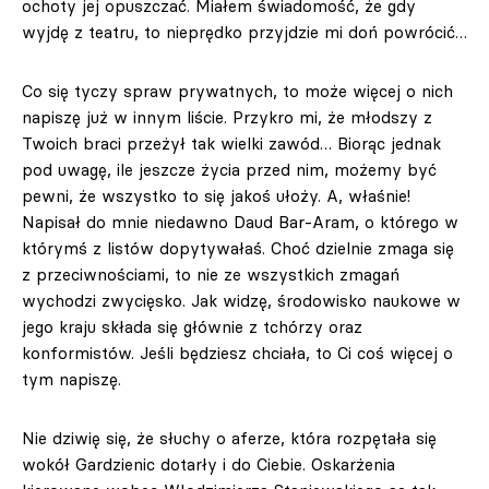
ochoty jej opuszczać. Miałem świadomość, że gdy
wyjdę z teatru, to nieprędko przyjdzie mi doń powrócić…
Co się tyczy spraw prywatnych, to może więcej o nich
napiszę już w innym liście. Przykro mi, że młodszy z
Twoich braci przeżył tak wielki zawód… Biorąc jednak
pod uwagę, ile jeszcze życia przed nim, możemy być
pewni, że wszystko to się jakoś ułoży. A, właśnie!
Napisał do mnie niedawno Daud Bar-Aram, o którego w
którymś z listów dopytywałaś. Choć dzielnie zmaga się
z przeciwnościami, to nie ze wszystkich zmagań
wychodzi zwycięsko. Jak widzę, środowisko naukowe w
jego kraju składa się głównie z tchórzy oraz
konformistów. Jeśli będziesz chciała, to Ci coś więcej o
tym napiszę.
Nie dziwię się, że słuchy o aferze, która rozpętała się
wokół Gardzienic dotarły i do Ciebie. Oskarżenia