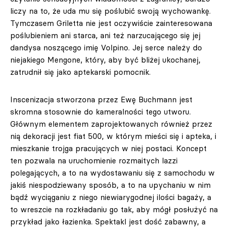
liczy na to, że uda mu się poślubić swoją wychowankę.
Tymczasem Griletta nie jest oczywiście zainteresowana
poślubieniem ani starca, ani też narzucającego się jej
dandysa noszącego imię Volpino. Jej serce należy do
niejakiego Mengone, który, aby być bliżej ukochanej,
zatrudnił się jako aptekarski pomocnik.
Inscenizacja stworzona przez Ewę Buchmann jest
skromna stosownie do kameralności tego utworu.
Głównym elementem zaprojektowanych również przez
nią dekoracji jest fiat 500, w którym mieści się i apteka, i
mieszkanie trojga pracujących w niej postaci. Koncept
ten pozwala na uruchomienie rozmaitych lazzi
polegających, a to na wydostawaniu się z samochodu w
jakiś niespodziewany sposób, a to na upychaniu w nim
bądź wyciąganiu z niego niewiarygodnej ilości bagaży, a
to wreszcie na rozkładaniu go tak, aby mógł posłużyć na
przykład jako łazienka. Spektakl jest dość zabawny, a