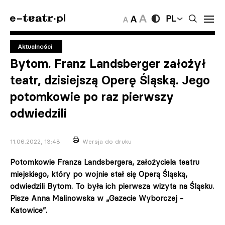
PL
Aktualności
Bytom. Franz Landsberger założył
teatr, dzisiejszą Operę Śląską. Jego
potomkowie po raz pierwszy
odwiedzili
11.06.2022, 13:48
Wersja do druku
Potomkowie Franza Landsbergera, założyciela teatru
miejskiego, który po wojnie stał się Operą Śląską,
odwiedzili Bytom. To była ich pierwsza wizyta na Śląsku.
Pisze Anna Malinowska w „Gazecie Wyborczej -
Katowice”.