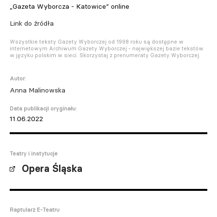
„Gazeta Wyborcza - Katowice” online
Link do źródła
Wszystkie teksty Gazety Wyborczej od 1998 roku są dostępne w
internetowym Archiwum Gazety Wyborczej - największej bazie tekstów
w języku polskim w sieci. Skorzystaj z prenumeraty Gazety Wyborczej.
Autor:
Anna Malinowska
Data publikacji oryginału:
11.06.2022
Teatry i instytucje
Opera Śląska
Raptularz E-Teatru