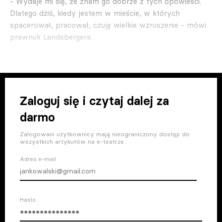
- Wydaje mi się, że znam go dobrze z tych opowieści.
Dlatego dziś, kiedy jestem w mieście, w których
spacerował, pracował, czuję wielkie wzruszenie - mówi
prawnuk Landsbergera.
Zaloguj się i czytaj dalej za
darmo
Zalogowani użytkownicy mają nieograniczony dostęp do
wszystkich artykułów na e-teatrze.
Adres e-mail
Haslo