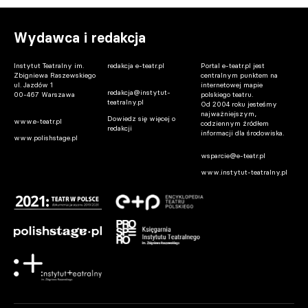
Wydawca i redakcja
Instytut Teatralny im.
redakcja e-teatr.pl
Portal e-teatr.pl jest
Zbigniewa Raszewskiego
centralnym punktem na
Warszawa. Premiera spektaklu „Osiecka”
ul. Jazdów 1
internetowej mapie
redakcja@instytut-
00-467 Warszawa
polskiego teatru.
w reż. Ewy Telegi w Teatrze Ateneum w
teatralny.pl
Od 2004 roku jesteśmy
najważniejszym,
październiku
Dowiedz się więcej o
www.e-teatr.pl
codziennym źródłem
redakcji
informacji dla środowiska.
06.08.2026 12:00
www.polishstage.pl
wsparcie@e-teatr.pl
www.instytut-teatralny.pl
Warszawa. Oświadczenie Joanny Zdrady
06.08.2026 10:48