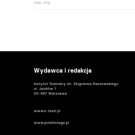
map, mig
Wydawca i redakcja
Instytut Teatralny im. Zbigniewa Raszewskiego
ul. Jazdów 1
00-467 Warszawa
www.e-teatr.pl
www.polishstage.pl