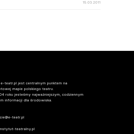
15.03.2011
 e-teatr.pl jest centralnym punktem na
etowej mapie polskiego teatru.
04 roku jesteśmy najważniejszym, codziennym
m informacji dla środowiska.
ie@e-teatr.pl
stytut-teatralny.pl