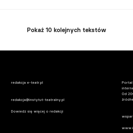
Pokaż 10 kolejnych tekstów
redakcja e-teatr.pl
Portal
intern
Od 20
źródłe
redakcja@instytut-teatralny.pl
Dowiedz się więcej o redakcji
wsparc
www.in