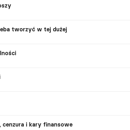
oszy
eba tworzyć w tej dużej
lności
i
, cenzura i kary finansowe