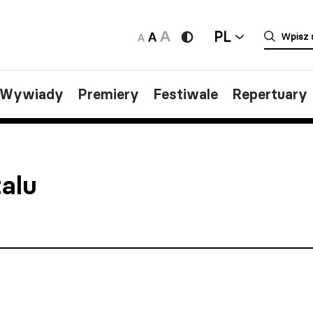
PL
/Wywiady
Premiery
Festiwale
Repertuary
talu