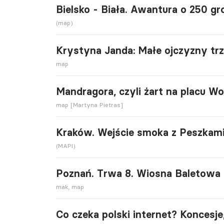
Bielsko - Biała. Awantura o 250 gr
(map)
Krystyna Janda: Małe ojczyzny trz
map
Mandragora, czyli żart na placu Wo
map [Martyna Pietras]
Kraków. Wejście smoka z Peszkam
(MAPI)
Poznań. Trwa 8. Wiosna Baletowa
mak, map
Co czeka polski internet? Koncesje