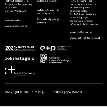
Instytut Teatralny im.
redakcja e-teatr.pl
Portal e-teatr.pl jest
Zbigniewa Raszewskiego
centralnym punktem na
ul. Jazdów 1
internetowej mapie
redakcja@instytut-
00-467 Warszawa
polskiego teatru.
teatralny.pl
Od 2004 roku jesteśmy
najważniejszym,
Dowiedz się więcej o
www.e-teatr.pl
codziennym źródłem
redakcji
informacji dla środowiska.
www.polishstage.pl
wsparcie@e-teatr.pl
www.instytut-teatralny.pl
Copyright © 2026 e-teatr.pl
Polityka prywatności