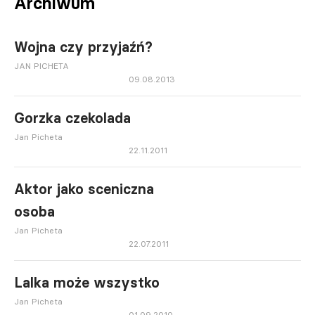
Archiwum
Wojna czy przyjaźń?
JAN PICHETA
09.08.2013
Gorzka czekolada
Jan Picheta
22.11.2011
Aktor jako sceniczna
osoba
Jan Picheta
22.07.2011
Lalka może wszystko
Jan Picheta
01.09.2010