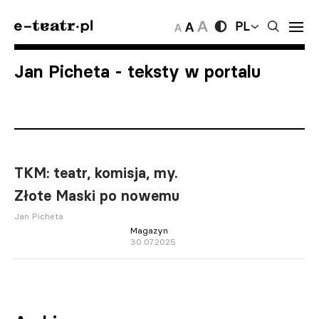
PL
Jan Picheta
- teksty w portalu
TKM: teatr, komisja, my.
Złote Maski po nowemu
Jan Picheta
Magazyn
30.07.2025