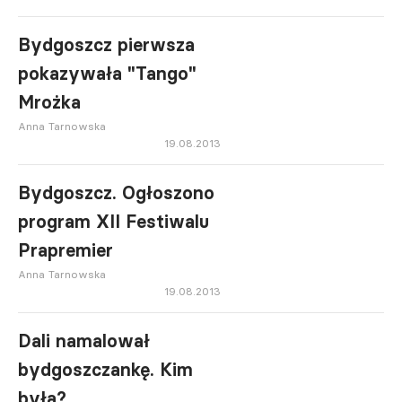
Bydgoszcz pierwsza
pokazywała "Tango"
Mrożka
Anna Tarnowska
19.08.2013
Bydgoszcz. Ogłoszono
program XII Festiwalu
Prapremier
Anna Tarnowska
19.08.2013
Dali namalował
bydgoszczankę. Kim
była?