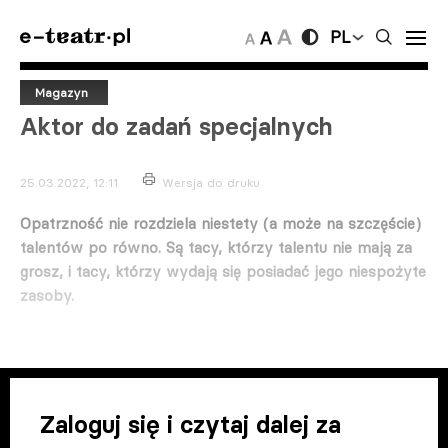
PL
Magazyn
Aktor do zadań specjalnych
25.03.2022, 12:11
Wersja do druku
Opatrzność nie rozdziela niestety (a może na szczęście)
talentów po równo. Są tacy, którzy talentu nie mają za
grosz, i tacy, którzy wydają się posiadać jego niespożyte
zasoby.
Zaloguj się i czytaj dalej za