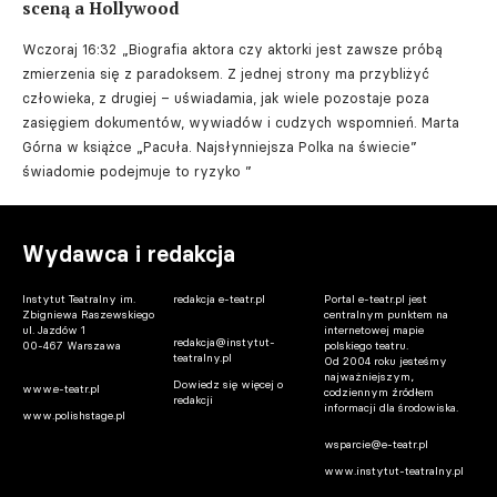
sceną a Hollywood
Wczoraj 16:32
„Biografia aktora czy aktorki jest zawsze próbą
zmierzenia się z paradoksem. Z jednej strony ma przybliżyć
człowieka, z drugiej – uświadamia, jak wiele pozostaje poza
zasięgiem dokumentów, wywiadów i cudzych wspomnień. Marta
Górna w książce „Pacuła. Najsłynniejsza Polka na świecie”
świadomie podejmuje to ryzyko ”
Wydawca i redakcja
Instytut Teatralny im.
redakcja e-teatr.pl
Portal e-teatr.pl jest
Zbigniewa Raszewskiego
centralnym punktem na
ul. Jazdów 1
internetowej mapie
redakcja@instytut-
00-467 Warszawa
polskiego teatru.
teatralny.pl
Od 2004 roku jesteśmy
najważniejszym,
Dowiedz się więcej o
www.e-teatr.pl
codziennym źródłem
redakcji
informacji dla środowiska.
www.polishstage.pl
wsparcie@e-teatr.pl
www.instytut-teatralny.pl