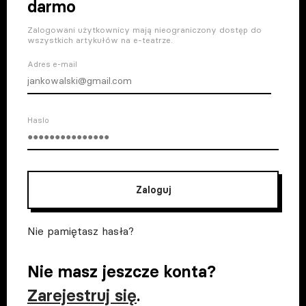
darmo
Zalogowani użytkownicy mają nieograniczony dostęp do
wszystkich artykułów na e-teatrze.
Adres e-mail
Haslo
Zaloguj
Nie pamiętasz hasła?
Nie masz jeszcze konta?
Zarejestruj się
.