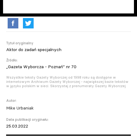
Tytuł oryginalny
Aktor do zadań specjalnych
Źródło:
„Gazeta Wyborcza - Poznań” nr 70
Wszystkie teksty Gazety Wyborczej od 1998 roku są dostępne w
internetowym Archiwum Gazety Wyborczej - największej bazie tekstów
w języku polskim w sieci. Skorzystaj z prenumeraty Gazety Wyborczej.
Autor:
Mike Urbaniak
Data publikacji oryginału:
25.03.2022