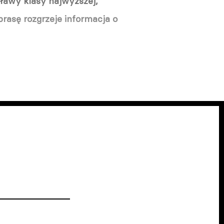
sławy klasy najwyższej,
rasę rozgrzeje informacja o