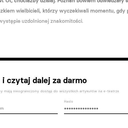
wi. Ot, chociażby dzisiaj. Poznań bowiem odwiedzały 
zkiem wielbicieli, którzy wyczekiwali momentu, gdy p
występie uzdolnionej znakomitości.
 i czytaj dalej za darmo
y mają nieograniczony dostęp do wszystkich artykułów na e-teatrze.
Haslo