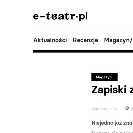
Aktualności
Recenzje
Magazyn
Magazyn
Zapiski 
21.01.2021, 11:11
W
Niejedno już zna