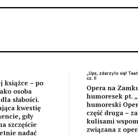
„Ups, zdarzyło się! Te
cz. II
j książce – po
Opera na Zamku
jako osoba
humoresek pt. „
dla słabości.
humoreski Opery
jąca kwestię
część druga – za
mencie, gdy
kulisami wspom
na szczęście
związana z oper
etnie nadać