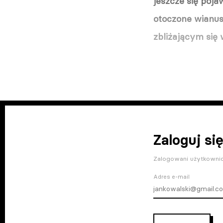
jeszcze się poja
otoczone wianus
zbliżającym się 
Zaloguj się
Zalogowani użytkownic
Adres e-mail