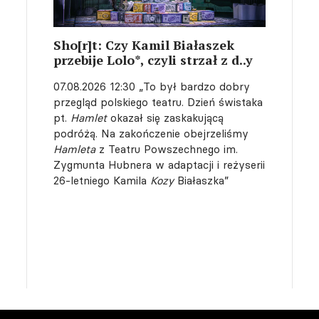
Sho[r]t: Czy Kamil Białaszek
przebije Lolo*, czyli strzał z d..y
07.08.2026 12:30
„To był bardzo dobry
przegląd polskiego teatru. Dzień świstaka
pt.
Hamlet
okazał się zaskakującą
podróżą. Na zakończenie obejrzeliśmy
Hamleta
z Teatru Powszechnego im.
Zygmunta Hubnera w adaptacji i reżyserii
26-letniego Kamila
Kozy
Białaszka”