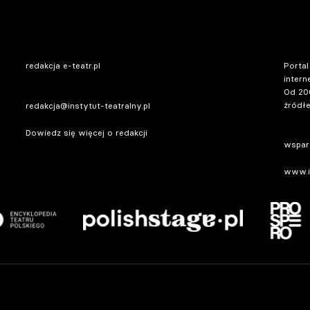
redakcja e-teatr.pl
Portal
intern
Od 20
źródłe
redakcja@instytut-teatralny.pl
Dowiedz się więcej o redakcji
wsparc
www.in