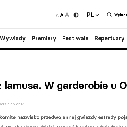
PL
/Wywiady
Premiery
Festiwale
Repertuary
z lamusa. W garderobie u 
ersja do druku
komite nazwisko przedwojennej gwiazdy estrady pojawi