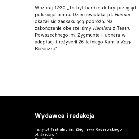
Wczoraj 12:30
„To był bardzo dobry przegląd
polskiego teatru. Dzień świstaka pt.
Hamlet
okazał się zaskakującą podróżą. Na
zakończenie obejrzeliśmy
Hamleta
z Teatru
Powszechnego im. Zygmunta Hubnera w
adaptacji i reżyserii 26-letniego Kamila
Kozy
Białaszka”
Wydawca i redakcja
Instytut Teatralny im. Zbigniewa Raszewskiego
ul. Jazdów 1