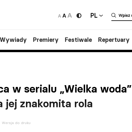
PL
/Wywiady
Premiery
Festiwale
Repertuary
a w serialu „Wielka woda”.
 jej znakomita rola
Wersja do druku