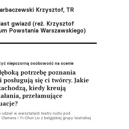
Garbaczewski Krzysztof, TR
ast gwiazd (reż. Krzysztof
um Powstania Warszawskiego)
zyć niepozorną osobowość na scenie
łęboką potrzebę poznania
 posługują się ci twórcy. Jakie
zachodzą, kiedy kreują
iałania, przełamujące
uacje?
 udział w warsztatach teatru ruchu pod
lamens i Yi-Chun Liu z belgijskiej grupy teatralnej