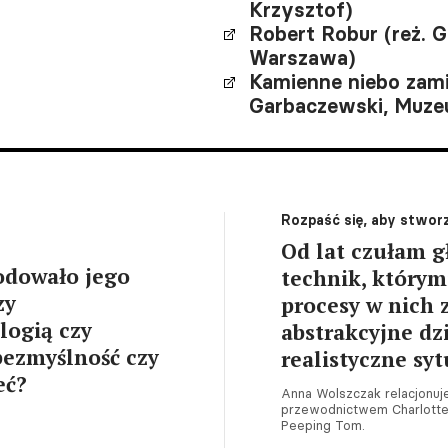
Krzysztof)
Robert Robur (reż. 
Warszawa)
Kamienne niebo zami
Garbaczewski, Muze
Rozpaść się, aby stwor
Od lat czułam g
odowało jego
technik, którymi
zy
procesy w nich 
logią czy
abstrakcyjne dz
bezmyślność czy
realistyczne syt
eć?
Anna Wolszczak relacjonuje
przewodnictwem Charlotte C
Peeping Tom.