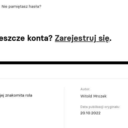
Nie pamiętasz hasła?
jeszcze konta?
Zarejestruj się
.
Autor:
ej znakomita rola
Witold Mrozek
Data publikacji oryginału:
20.10.2022