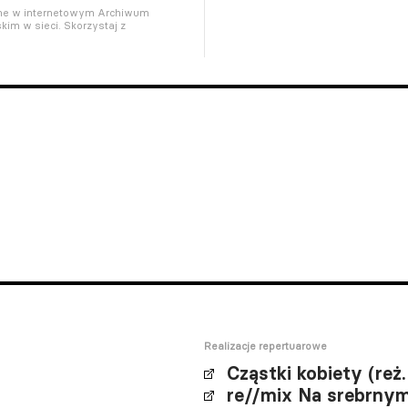
pne w internetowym Archiwum
kim w sieci. Skorzystaj z
Realizacje repertuarowe
Cząstki kobiety (re
re//mix Na srebrnym