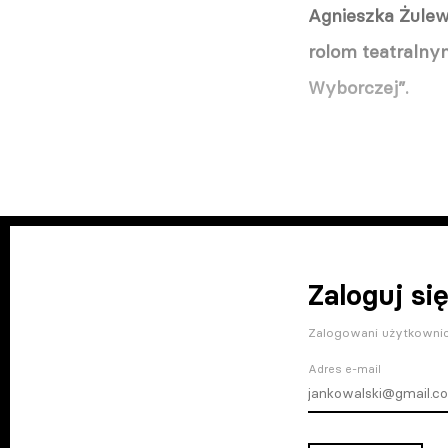
Agnieszka Żulews
rolom teatralnym
Wyborczej”.
Zaloguj się
Zalogowani użytkownic
Adres e-mail