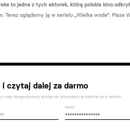
ka to jedna z tych aktorek, którą polskie kino odkrył
. Teraz oglądamy ją w serialu „Wielka woda”. Pisze 
 i czytaj dalej za darmo
y mają nieograniczony dostęp do wszystkich artykułów na e-teatrze.
Haslo