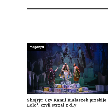
Magazyn
Sho[r]t: Czy Kamil Białaszek przebije
Lolo*, czyli strzał z d..y