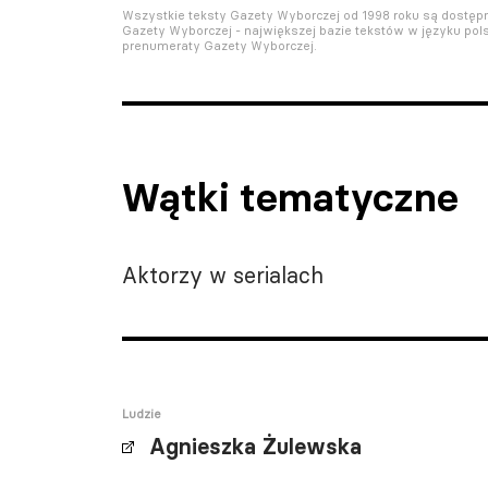
Wszystkie teksty Gazety Wyborczej od 1998 roku są dostę
Gazety Wyborczej - największej bazie tekstów w języku pols
prenumeraty Gazety Wyborczej.
Wątki tematyczne
Aktorzy w serialach
Ludzie
Agnieszka Żulewska