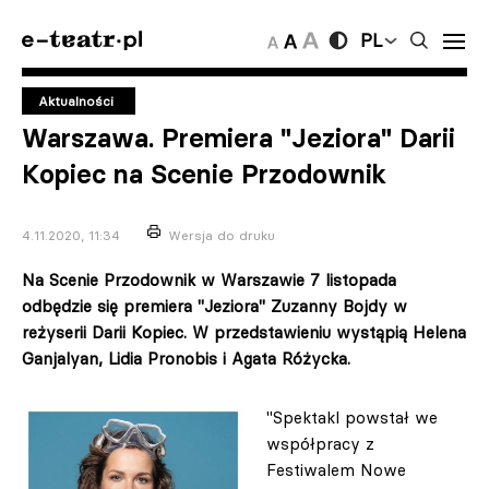
PL
Aktualności
Warszawa. Premiera "Jeziora" Darii
Kopiec na Scenie Przodownik
4.11.2020, 11:34
Wersja do druku
Na Scenie Przodownik w Warszawie 7 listopada
odbędzie się premiera "Jeziora" Zuzanny Bojdy w
reżyserii Darii Kopiec. W przedstawieniu wystąpią Helena
Ganjalyan, Lidia Pronobis i Agata Różycka.
"Spektakl powstał we
współpracy z
Festiwalem Nowe