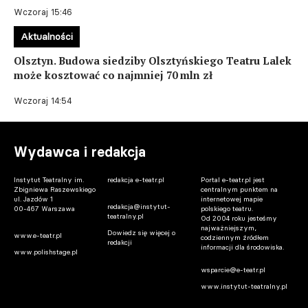
Wczoraj 15:46
Aktualności
Olsztyn. Budowa siedziby Olsztyńskiego Teatru Lalek
może kosztować co najmniej 70 mln zł
Wczoraj 14:54
Wydawca i redakcja
Instytut Teatralny im.
redakcja e-teatr.pl
Portal e-teatr.pl jest
Zbigniewa Raszewskiego
centralnym punktem na
ul. Jazdów 1
internetowej mapie
redakcja@instytut-
00-467 Warszawa
polskiego teatru.
teatralny.pl
Od 2004 roku jesteśmy
najważniejszym,
Dowiedz się więcej o
www.e-teatr.pl
codziennym źródłem
redakcji
informacji dla środowiska.
www.polishstage.pl
wsparcie@e-teatr.pl
www.instytut-teatralny.pl