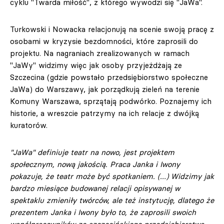
cyklu "Twarda miłość", z którego wywodzi się "JaWa".
Turkowski i Nowacka relacjonują na scenie swoją pracę z
osobami w kryzysie bezdomności, które zaprosili do
projektu. Na nagraniach zrealizowanych w ramach
"JaWy" widzimy więc jak osoby przyjeżdżają ze
Szczecina (gdzie powstało przedsiębiorstwo społeczne
JaWa) do Warszawy, jak porządkują zieleń na terenie
Komuny Warszawa, sprzątają podwórko. Poznajemy ich
historie, a wreszcie patrzymy na ich relacje z dwójką
kuratorów.
"JaWa" definiuje teatr na nowo, jest projektem
społecznym, nową jakością. Praca Janka i Iwony
pokazuje, że teatr może być spotkaniem. (…) Widzimy jak
bardzo miesiące budowanej relacji opisywanej w
spektaklu zmieniły twórców, ale też instytucję, dlatego że
prezentem Janka i Iwony było to, że zaprosili swoich