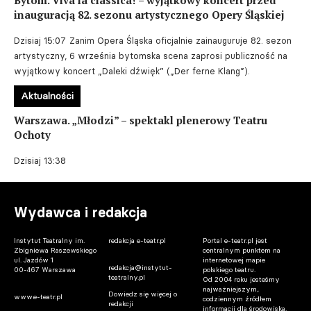
Bytom. Viva la classica! – wyjątkowy koncert przed
inauguracją 82. sezonu artystycznego Opery Śląskiej
Dzisiaj 15:07
Zanim Opera Śląska oficjalnie zainauguruje 82. sezon
artystyczny, 6 września bytomska scena zaprosi publiczność na
wyjątkowy koncert „Daleki dźwięk” („Der ferne Klang”).
Aktualności
Warszawa. „Młodzi” – spektakl plenerowy Teatru
Ochoty
Dzisiaj 13:38
Wydawca i redakcja
Instytut Teatralny im.
redakcja e-teatr.pl
Portal e-teatr.pl jest
Zbigniewa Raszewskiego
centralnym punktem na
ul. Jazdów 1
internetowej mapie
redakcja@instytut-
00-467 Warszawa
polskiego teatru.
teatralny.pl
Od 2004 roku jesteśmy
najważniejszym,
Dowiedz się więcej o
www.e-teatr.pl
codziennym źródłem
redakcji
informacji dla środowiska.