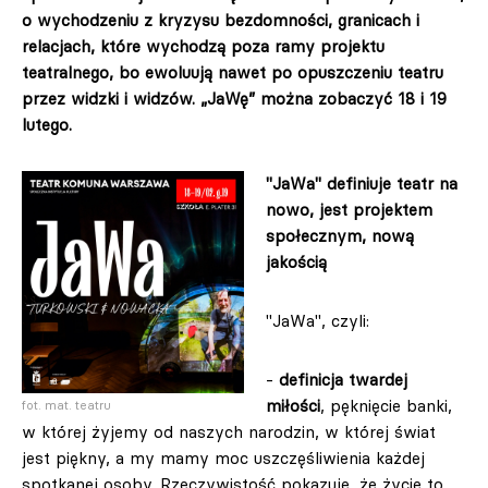
o wychodzeniu z kryzysu bezdomności, granicach i
relacjach, które wychodzą poza ramy projektu
teatralnego, bo ewoluują nawet po opuszczeniu teatru
przez widzki i widzów. „JaWę” można zobaczyć 18 i 19
lutego.
"JaWa" definiuje teatr na
nowo, jest projektem
społecznym, nową
jakością
"JaWa", czyli:
-
definicja twardej
miłości
, pęknięcie banki,
fot. mat. teatru
w której żyjemy od naszych narodzin, w której świat
jest piękny, a my mamy moc uszczęśliwienia każdej
spotkanej osoby. Rzeczywistość pokazuje, że życie to