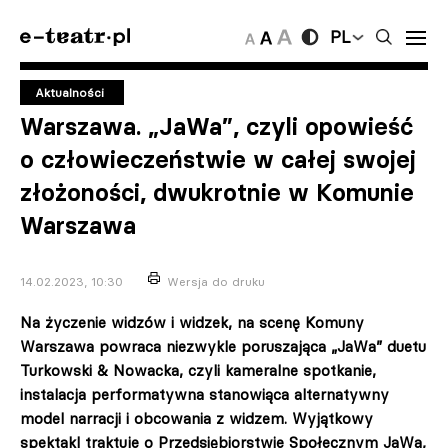
PL
Aktualności
Warszawa. „JaWa”, czyli opowieść
o człowieczeństwie w całej swojej
złożoności, dwukrotnie w Komunie
Warszawa
14.02.2023, 10:30
Wersja do druku
Na życzenie widzów i widzek, na scenę Komuny
Warszawa powraca niezwykle poruszająca „JaWa” duetu
Turkowski & Nowacka,
czyli kameralne spotkanie,
instalacja performatywna stanowiąca alternatywny
model narracji i obcowania z widzem. Wyjątkowy
spektakl traktuje o Przedsiębiorstwie Społecznym JaWa,