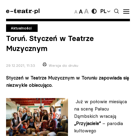
PL
Aktualności
Toruń. Styczeń w Teatrze
Muzycznym
29.12.2021, 11:33
Wersja do druku
Styczeń w Teatrze Muzycznym w Toruniu zapowiada się
niezwykle obiecująco.
Już w połowie miesiąca
na scenę Pałacu
Dąmbskich wracają
„Przyjaciele”
– parodia
kultowego