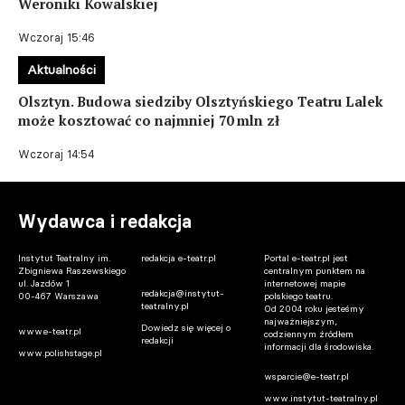
Weroniki Kowalskiej
Wczoraj 15:46
Aktualności
Olsztyn. Budowa siedziby Olsztyńskiego Teatru Lalek
może kosztować co najmniej 70 mln zł
Wczoraj 14:54
Wydawca i redakcja
Instytut Teatralny im.
redakcja e-teatr.pl
Portal e-teatr.pl jest
Zbigniewa Raszewskiego
centralnym punktem na
ul. Jazdów 1
internetowej mapie
redakcja@instytut-
00-467 Warszawa
polskiego teatru.
teatralny.pl
Od 2004 roku jesteśmy
najważniejszym,
Dowiedz się więcej o
www.e-teatr.pl
codziennym źródłem
redakcji
informacji dla środowiska.
www.polishstage.pl
wsparcie@e-teatr.pl
www.instytut-teatralny.pl