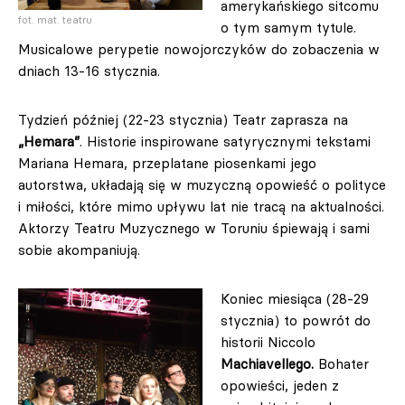
amerykańskiego sitcomu
fot. mat. teatru
o tym samym tytule.
Musicalowe perypetie nowojorczyków do zobaczenia w
dniach 13-16 stycznia.
Tydzień później (22-23 stycznia) Teatr zaprasza na
„Hemara”
. Historie inspirowane satyrycznymi tekstami
Mariana Hemara, przeplatane piosenkami jego
autorstwa, układają się w muzyczną opowieść o polityce
i miłości, które mimo upływu lat nie tracą na aktualności.
Aktorzy Teatru Muzycznego w Toruniu śpiewają i sami
sobie akompaniują.
Koniec miesiąca (28-29
stycznia) to powrót do
historii Niccolo
Machiavellego.
Bohater
opowieści, jeden z