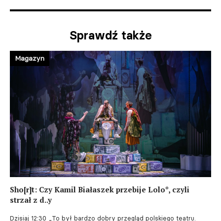
Sprawdź także
Magazyn
Sho[r]t: Czy Kamil Białaszek przebije Lolo*, czyli
strzał z d..y
Dzisiaj 12:30
„To był bardzo dobry przegląd polskiego teatru.