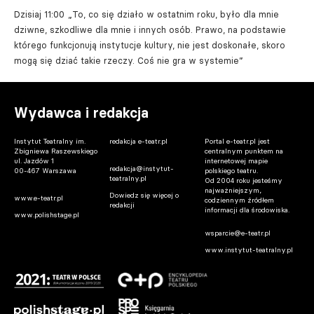
Dzisiaj 11:00
„To, co się działo w ostatnim roku, było dla mnie
dziwne, szkodliwe dla mnie i innych osób. Prawo, na podstawie
którego funkcjonują instytucje kultury, nie jest doskonałe, skoro
mogą się dziać takie rzeczy. Coś nie gra w systemie”
Wydawca i redakcja
Instytut Teatralny im.
redakcja e-teatr.pl
Portal e-teatr.pl jest
Zbigniewa Raszewskiego
centralnym punktem na
ul. Jazdów 1
internetowej mapie
redakcja@instytut-
00-467 Warszawa
polskiego teatru.
teatralny.pl
Od 2004 roku jesteśmy
najważniejszym,
Dowiedz się więcej o
www.e-teatr.pl
codziennym źródłem
redakcji
informacji dla środowiska.
www.polishstage.pl
wsparcie@e-teatr.pl
www.instytut-teatralny.pl