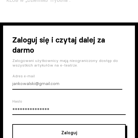
KLUB w „Dzienniku Trybuna”.
Zaloguj się i czytaj dalej za
darmo
Zalogowani użytkownicy mają nieograniczony dostęp do
wszystkich artykułów na e-teatrze.
Adres e-mail
Haslo
Zaloguj