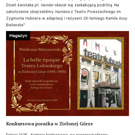
Dzień świstaka pt.
Hamlet
okazał się zaskakującą podróżą. Na
zakończenie obejrzeliśmy
Hamleta
z Teatru Powszechnego im.
Zygmunta Hubnera w adaptacji i reżyserii 26-letniego Kamila
Kozy
Białaszka”
Magazyn
Konkursowa porażka w Zielonej Górze
Dzisiaj 11:25
„Komisja konkursowa, po przeprowadzeniu