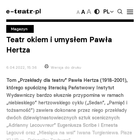
PL
Magazyn
Teatr okiem i umysłem Pawła
Hertza
6.04.2022, 15:36
Wersja do druku
Tom „Przekłady dla teatru” Pawła Hertza (1918-2001),
którego spuściznę literacką Państwowy Instytut
Wydawniczy bardzo słusznie przypomina w ramach
„niebieskiego” hertzowskiego cyklu („Sedan”, „Pamięć i
tożsamość”) zawiera dokonane przez niego przekłady
dwóch dziewiętnastowiecznych sztuk scenicznych:
„Adrianny Lecouvreur” Eugeniusza Scribe i Ernesta
Legouvé oraz „Miesiąca na wsi” Iwana Turgieniewa. Pisze