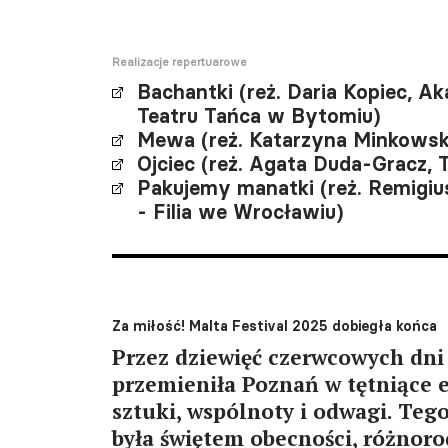
Realizacje repertuarowe
Bachantki (reż. Daria Kopiec, 
Teatru Tańca w Bytomiu)
Mewa (reż. Katarzyna Minkowska
Ojciec (reż. Agata Duda-Gracz, 
Pakujemy manatki (reż. Remigiu
- Filia we Wrocławiu)
Za miłość! Malta Festival 2025 dobiegła końca
Przez dziewięć czerwcowych dni 
przemieniła Poznań w tętniące 
sztuki, wspólnoty i odwagi. Teg
była świętem obecności, różnoro