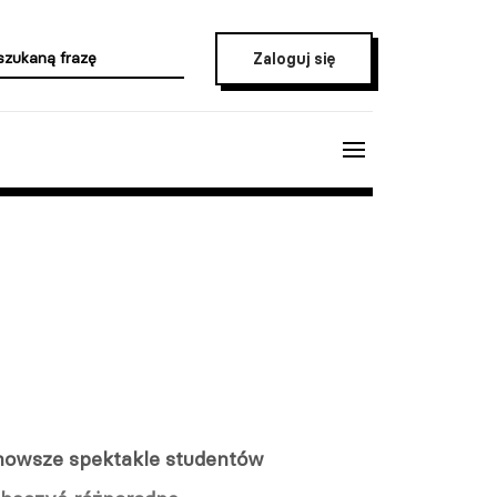
Zaloguj się
jnowsze spektakle studentów