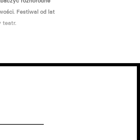
zobaczyć różnorodne
wości. Festiwal od lat
teatr.