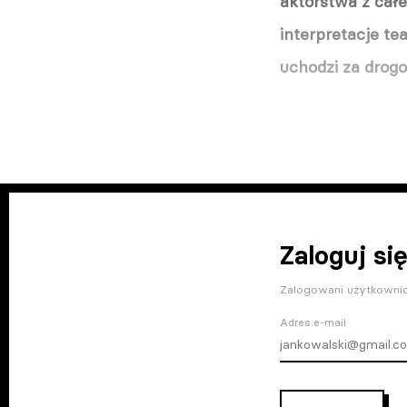
aktorstwa z całe
interpretacje tea
uchodzi za drog
Zaloguj się
Zalogowani użytkownic
Adres e-mail