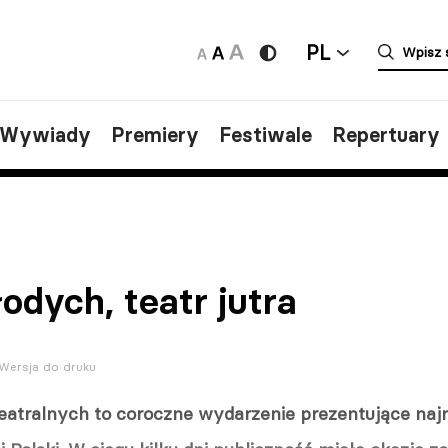
PL
/Wywiady
Premiery
Festiwale
Repertuary
odych, teatr jutra
Wersja do druku
Teatralnych to coroczne wydarzenie prezentujące na