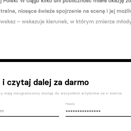
j Polski. W ciągu kilku dni publiczność miała okazję 
tralne, niosące świeże spojrzenie na scenę i jej możli
owskaz – wskazuje kierunek, w którym zmierza młody 
 i czytaj dalej za darmo
y mają nieograniczony dostęp do wszystkich artykułów na e-teatrze.
Haslo