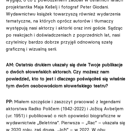
projektantka Maja Kešelj i fotograf Peter Giodani.
Wydawnictwu książek towarzyszą również wydarzenia
tematyczne, na których oprócz autorów i tłumaczy
występują nasi aktorzy i aktorki oraz inni goście. Sądząc
po reakcjach i doświadczeniach z poprzednich lat, nasi
czytelnicy bardzo dobrze przyjęli odnowioną szatę
graficzną i wizualną serii.
AM: Ostatnio drukiem ukazały się dwie Twoje publikacje
o dwóch słoweńskich aktorach. Czy możesz nam
powiedzieć, kto to jest i dlaczego poświęciłeś się właśnie
tym dwóm osobowościom słoweńskiego teatru?
PP:
Miałem szczęście i zaszczyt pracować z legendami
aktorstwa Radko Poličem (1942-2022) i Jožicą Avbeljem
(ur. 1951) i publikować o nich opowieści biograficzne w
wydawnictwie „Beletrina”. Pierwsza – „Rac” – ukazała się
w 2020 roku, zaś druga, „Joži” – w 2022. W obu