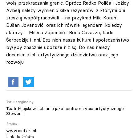
wolą przekraczania granic. Oprócz Radko Poliča i Jožicy
Avbelj należy wymienić kilka reżyserów, z którymi oni
zresztą współpracowali – na przykład Mile Korun i
Dušan Jovanović, oraz ich równie legendarni koledzy
aktorzy – Milena Zupančič i Boris Cavazza, Rade
Šerbedžija i inni. Bez nich nasza kultura i społeczeństwo
byłyby znacznie uboższe niż są. Do nas należy
docenienie ich artystycznego dziedzictwa oraz jego
rozwoju.
Tytuł oryginalny
Teatr Miejski w Lublanie jako centrum życia artystycznego
Słowenii
Źródło:
www.aict.art.pl
Link do źródła