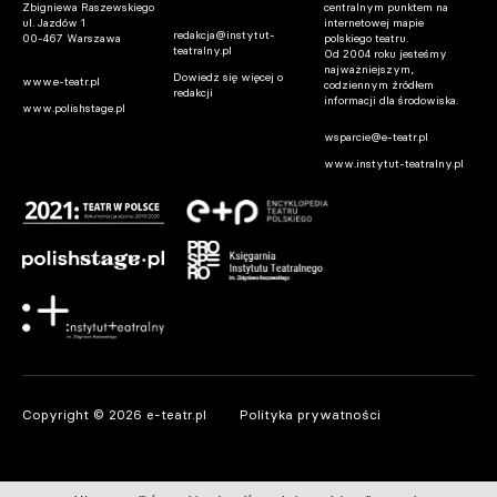
Zbigniewa Raszewskiego
centralnym punktem na
ul. Jazdów 1
internetowej mapie
redakcja@instytut-
00-467 Warszawa
polskiego teatru.
teatralny.pl
Od 2004 roku jesteśmy
najważniejszym,
Dowiedz się więcej o
www.e-teatr.pl
codziennym źródłem
redakcji
informacji dla środowiska.
www.polishstage.pl
wsparcie@e-teatr.pl
www.instytut-teatralny.pl
Copyright © 2026 e-teatr.pl
Polityka prywatności