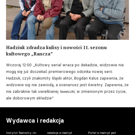
Hadziuk zdradza kulisy i nowości 11. sezonu
kultowego „Rancza”
Wczoraj 12:00
„Kultowy serial wraca po dekadzie, widzowie nie
mogą się już doczekać premierowego odcinka nowej serii.
Hadziuk, czyli znakomity śląski aktor, Bogdan Kalus zapewnia, że
widzowie się nie zawiodą, a scenariusz jest świetny. Zapewnia, że
nie zabraknie tak uwielbianej
ławeczki
, w zmienionym przez życie,
ale doborowym składzie”
Wydawca i redakcja
Instytut Teatralny im.
redakcja e-teatr.pl
Portal e-teatr.pl jest