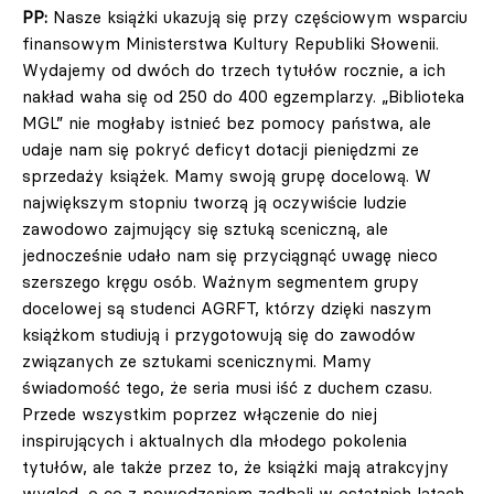
PP:
Nasze książki ukazują się przy częściowym wsparciu
finansowym Ministerstwa Kultury Republiki Słowenii.
Wydajemy od dwóch do trzech tytułów rocznie, a ich
nakład waha się od 250 do 400 egzemplarzy. „Biblioteka
MGL” nie mogłaby istnieć bez pomocy państwa, ale
udaje nam się pokryć deficyt dotacji pieniędzmi ze
sprzedaży książek. Mamy swoją grupę docelową. W
największym stopniu tworzą ją oczywiście ludzie
zawodowo zajmujący się sztuką sceniczną, ale
jednocześnie udało nam się przyciągnąć uwagę nieco
szerszego kręgu osób. Ważnym segmentem grupy
docelowej są studenci AGRFT, którzy dzięki naszym
książkom studiują i przygotowują się do zawodów
związanych ze sztukami scenicznymi. Mamy
świadomość tego, że seria musi iść z duchem czasu.
Przede wszystkim poprzez włączenie do niej
inspirujących i aktualnych dla młodego pokolenia
tytułów, ale także przez to, że książki mają atrakcyjny
wygląd, o co z powodzeniem zadbali w ostatnich latach