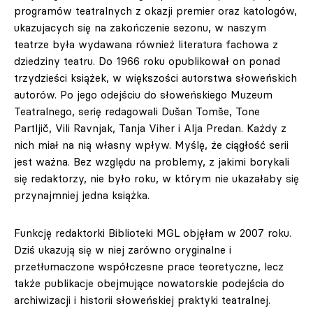
programów teatralnych z okazji premier oraz katologów,
ukazujacych się na zakończenie sezonu, w naszym
teatrze była wydawana również literatura fachowa z
dziedziny teatru. Do 1966 roku opublikował on ponad
trzydzieści książek, w większości autorstwa słoweńskich
autorów. Po jego odejściu do słoweńskiego Muzeum
Teatralnego, serię redagowali Dušan Tomše, Tone
Partljič, Vili Ravnjak, Tanja Viher i Alja Predan. Każdy z
nich miał na nią własny wpływ. Myślę, że ciągłość serii
jest ważna. Bez względu na problemy, z jakimi borykali
się redaktorzy, nie było roku, w którym nie ukazałaby się
przynajmniej jedna książka.
Funkcję redaktorki Biblioteki MGL objęłam w 2007 roku.
Dziś ukazują się w niej zarówno oryginalne i
przetłumaczone współczesne prace teoretyczne, lecz
także publikacje obejmujące nowatorskie podejścia do
archiwizacji i historii słoweńskiej praktyki teatralnej.