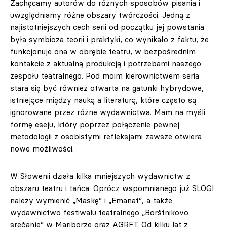
Zachęcamy autorów do różnych sposobów pisania i
uwzględniamy różne obszary twórczości. Jedną z
najistotniejszych cech serii od początku jej powstania
była symbioza teorii i praktyki, co wynikało z faktu, że
funkcjonuje ona w obrębie teatru, w bezpośrednim
kontakcie z aktualną produkcją i potrzebami naszego
zespołu teatralnego. Pod moim kierownictwem seria
stara się być również otwarta na gatunki hybrydowe,
istniejące między nauką a literaturą, które często są
ignorowane przez różne wydawnictwa. Mam na myśli
formę eseju, który poprzez połączenie pewnej
metodologii z osobistymi refleksjami zawsze otwiera
nowe możliwości.
W Słowenii działa kilka mniejszych wydawnictw z
obszaru teatru i tańca. Oprócz wspomnianego już SLOGI
należy wymienić „Maskę” i „Emanat”, a także
wydawnictwo festiwalu teatralnego „Borštnikovo
srečanje” w Mariborze oraz AGRFT. Od kilku lat z