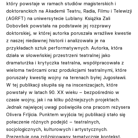
który powstaje w ramach studiów magisterskich i
doktoranckich na Akademii Teatru, Radia, Filmu i Telewizji
(AGRFT) na uniwersytecie Lublany. Książka Zali
Dobovšek powstała na podstawie jej rozprawy
doktorskiej, w której autorka poruszała wrażliwe kwestie
z naszej niedawnej historii i analizowała je na
przykładach sztuk performatywnych. Autorka, która
działa w słoweńskiej przestrzeni teatralnej jako
dramaturżka i krytyczka teatralna, współpracowała z
wieloma twórcami oraz produkcjami teatralnymi, które
poruszały kwestię wojny na terenach byłej Jugosławii.
W tej publikacji skupiła się na inscenizacjach, które
powstały w latach 90. XX wieku – bezpośrednio w
czasie wojny, jak i na kilku późniejszych projektach.
Jednak najwięcej uwagi poświęciła ona pracom reżysera
Olivera Frljicia. Punktem wyjścia tej publikacji stało się
połaczenie różnych podejść – teatralnych,
socjologicznych, kulturowych i artystycznych.
Prezentuje ona zróżnicowany tematycznie kontekst,