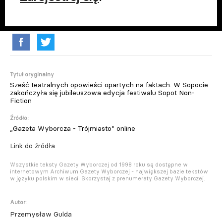
Tytuł oryginalny
Sześć teatralnych opowieści opartych na faktach. W Sopocie
zakończyła się jubileuszowa edycja festiwalu Sopot Non-
Fiction
Źródło:
„Gazeta Wyborcza - Trójmiasto” online
Link do źródła
Wszystkie teksty Gazety Wyborczej od 1998 roku są dostępne w
internetowym Archiwum Gazety Wyborczej - największej bazie tekstów
w języku polskim w sieci. Skorzystaj z prenumeraty Gazety Wyborczej.
Autor:
Przemysław Gulda