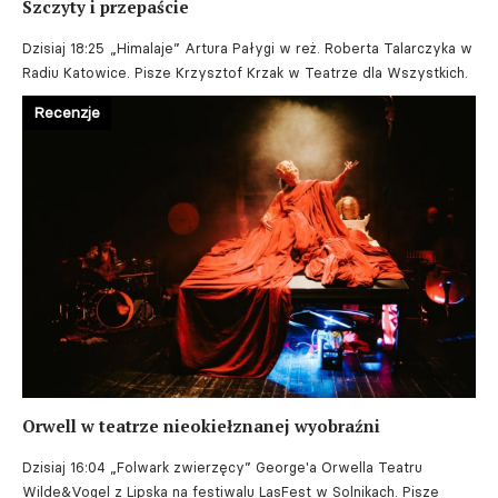
Szczyty i przepaście
Dzisiaj 18:25
„Himalaje” Artura Pałygi w reż. Roberta Talarczyka w
Radiu Katowice. Pisze Krzysztof Krzak w Teatrze dla Wszystkich.
Recenzje
Orwell w teatrze nieokiełznanej wyobraźni
Dzisiaj 16:04
„Folwark zwierzęcy” George'a Orwella Teatru
Wilde&Vogel z Lipska na festiwalu LasFest w Solnikach. Pisze