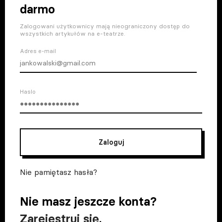
darmo
Zalogowani użytkownicy mają nieograniczony dostęp do
wszystkich artykułów na e-teatrze.
Adres e-mail
Haslo
Zaloguj
Nie pamiętasz hasła?
Nie masz jeszcze konta?
Zarejestruj się
.