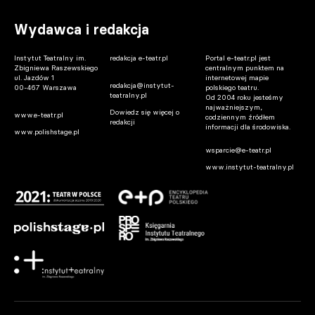
Wydawca i redakcja
Instytut Teatralny im.
redakcja e-teatr.pl
Portal e-teatr.pl jest
Zbigniewa Raszewskiego
centralnym punktem na
ul. Jazdów 1
internetowej mapie
redakcja@instytut-
00-467 Warszawa
polskiego teatru.
teatralny.pl
Od 2004 roku jesteśmy
najważniejszym,
Dowiedz się więcej o
www.e-teatr.pl
codziennym źródłem
redakcji
informacji dla środowiska.
www.polishstage.pl
wsparcie@e-teatr.pl
www.instytut-teatralny.pl