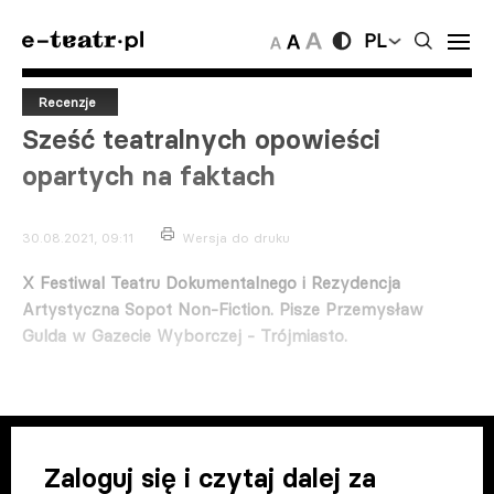
PL
Recenzje
Sześć teatralnych opowieści
opartych na faktach
30.08.2021, 09:11
Wersja do druku
X Festiwal Teatru Dokumentalnego i Rezydencja
Artystyczna Sopot Non-Fiction. Pisze Przemysław
Gulda w Gazecie Wyborczej - Trójmiasto.
Zaloguj się i czytaj dalej za