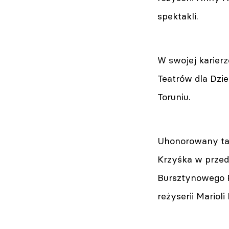
spektakli.
W swojej karier
Teatrów dla Dzi
Toruniu.
Uhonorowany tak
Krzyśka w przeds
Bursztynowego Pi
reżyserii Mariol