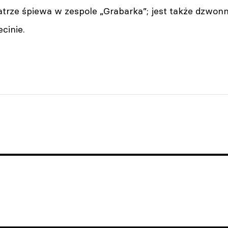
atrze śpiewa w zespole „Grabarka”; jest także dzwon
cinie.