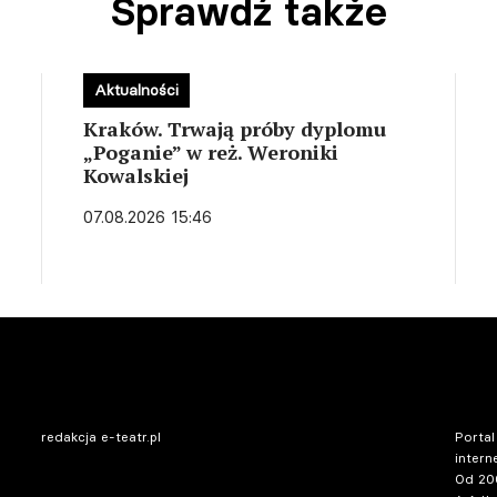
Sprawdź także
Aktualności
Kraków. Trwają próby dyplomu
„Poganie” w reż. Weroniki
Kowalskiej
07.08.2026 15:46
redakcja e-teatr.pl
Portal
intern
Od 20