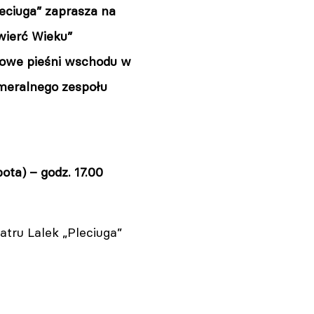
leciuga” zaprasza na
wierć Wieku”
owe pieśni wschodu w
meralnego zespołu
ota) – godz. 17.00
tru Lalek „Pleciuga”