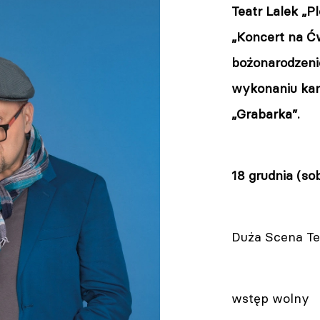
Teatr Lalek „P
„Koncert na Ć
bożonarodzeni
wykonaniu ka
„Grabarka”.
18 grudnia (sob
Duża Scena Tea
wstęp wolny