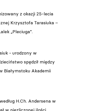
izowany z okazji 25-lecia
znej Krzysztofa Tarasiuka –
alek „Pleciuga”.
siuk - urodzony w
zieciństwo spędził między
 w Białymstoku Akademii
" według H.Ch. Andersena w
 w niezliczonej ilości