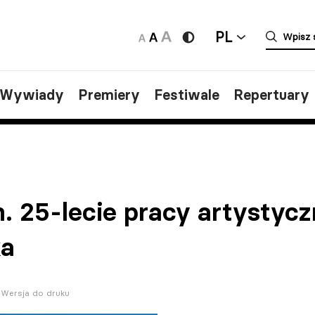
PL
/Wywiady
Premiery
Festiwale
Repertuary
. 25-lecie pracy artystycz
ka
Wersja do druku