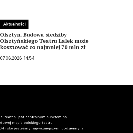
Aktualności
Olsztyn. Budowa siedziby
Olsztyńskiego Teatru Lalek może
kosztować co najmniej 70 mln zł
07.08.2026 14:54
 e-teatr.pl jest centralnym punktem na
etowej mapie polskiego teatru.
04 roku jesteśmy najważniejszym, codziennym