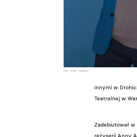
fot. mat. teatru
innymi w Drohic
Teatralnej w Wa
Zadebiutował w 
reżyserii Anny A