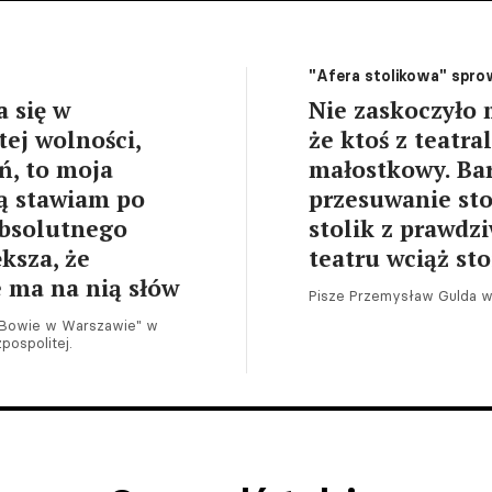
"Afera stolikowa" spro
a się w
Nie zaskoczyło 
ej wolności,
że ktoś z teatra
ń, to moja
małostkowy. Bar
rą stawiam po
przesuwanie sto
absolutnego
stolik z prawd
ksza, że
teatru wciąż st
e ma na nią słów
Pisze Przemysław Gulda w
"Bowie w Warszawie" w
pospolitej.