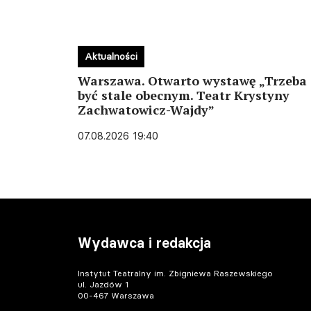
Aktualności
Warszawa. Otwarto wystawę „Trzeba
być stale obecnym. Teatr Krystyny
Zachwatowicz-Wajdy”
07.08.2026 19:40
Wydawca i redakcja
Instytut Teatralny im. Zbigniewa Raszewskiego
ul. Jazdów 1
00-467 Warszawa