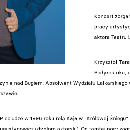
Koncert zorgan
pracy artystyc
aktora Teatru L
Krzysztof Tara
Białymstoku, d
zynie nad Bugiem. Absolwent Wydziału Lalkarskiego
rszawie.
Pleciudze w 1996 roku rolą Kaja w "Królowej Śniegu
ugustynowicz (dyplom aktorski). Od tamtej pory zagrał