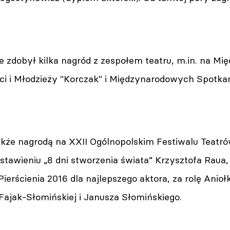
ze zdobył kilka nagród z zespołem teatru, m.in. na 
eci i Młodzieży "Korczak" i Międzynarodowych Spotka
że nagrodą na XXII Ogólnopolskim Festiwalu Teatrów
tawieniu „8 dni stworzenia świata” Krzysztofa Raua,
erścienia 2016 dla najlepszego aktora, za rolę Anio
i Fajak-Słomińskiej i Janusza Słomińskiego.