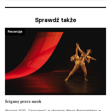
Sprawdź także
Recenzje
Ścigany przez mrok
Wczoraj 11:00
„Caravaggio” w choreogr. Mauro Bigonzettiego w