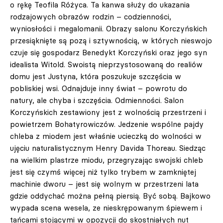
o rękę Teofila Różyca. Ta kanwa służy do ukazania
rodzajowych obrazów rodzin – codzienności,
wyniosłości i megalomanii. Obrazy salonu Korczyńskich
przesiąknięte są pozą i sztywnością, w których nieswojo
czuje się gospodarz Benedykt Korczyński oraz jego syn
idealista Witold. Swoistą nieprzystosowaną do realiów
domu jest Justyna, która poszukuje szczęścia w
pobliskiej wsi. Odnajduje inny świat – powrotu do
natury, ale chyba i szczęścia. Odmienności. Salon
Korczyńskich zestawiony jest z wolnością przestrzeni i
powietrzem Bohatyrowiczów. Jedzenie wspólne pajdy
chleba z miodem jest właśnie ucieczką do wolności w
ujęciu naturalistycznym Henry Davida Thoreau. Siedząc
na wielkim plastrze miodu, przegryzając swojski chleb
jest się czymś więcej niż tylko trybem w zamkniętej
machinie dworu – jest się wolnym w przestrzeni lata
gdzie oddychać można pełną piersią. Być sobą. Bajkowo
wypada scena wesela, ze nieskrępowanym śpiewem i
tańcami stojącymi w opozycji do skostniałych nut