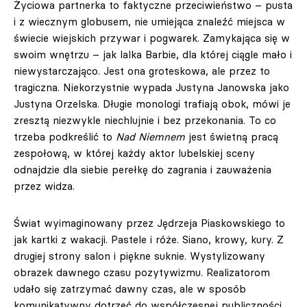
Życiowa partnerka to faktyczne przeciwieństwo – pusta
i z wiecznym globusem, nie umiejąca znaleźć miejsca w
świecie wiejskich przywar i pogwarek. Zamykająca się w
swoim wnętrzu – jak lalka Barbie, dla której ciągle mało i
niewystarczająco. Jest ona groteskowa, ale przez to
tragiczna. Niekorzystnie wypada Justyna Janowska jako
Justyna Orzelska. Długie monologi trafiają obok, mówi je
zresztą niezwykle niechlujnie i bez przekonania. To co
trzeba podkreślić to
Nad Niemnem
jest świetną pracą
zespołową, w której każdy aktor lubelskiej sceny
odnajdzie dla siebie perełkę do zagrania i zauważenia
przez widza.
Świat wyimaginowany przez Jędrzeja Piaskowskiego to
jak kartki z wakacji. Pastele i róże. Siano, krowy, kury. Z
drugiej strony salon i piękne suknie. Wystylizowany
obrazek dawnego czasu pozytywizmu. Realizatorom
udało się zatrzymać dawny czas, ale w sposób
komunikatywny dotrzeć do współczesnej publiczności.