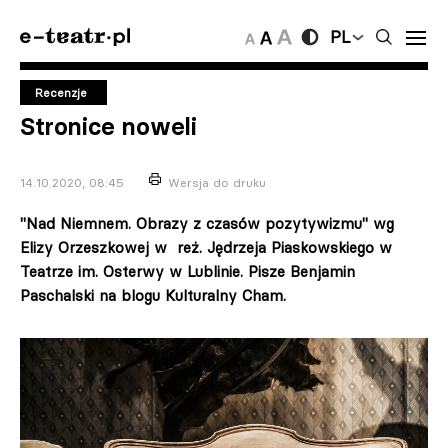
PL
Recenzje
Stronice noweli
14.10.2020, 08:45
Wersja do druku
"Nad Niemnem. Obrazy z czasów pozytywizmu" wg
Elizy Orzeszkowej w reż. Jędrzeja Piaskowskiego w
Teatrze im. Osterwy w Lublinie. Pisze Benjamin
Paschalski na blogu Kulturalny Cham.