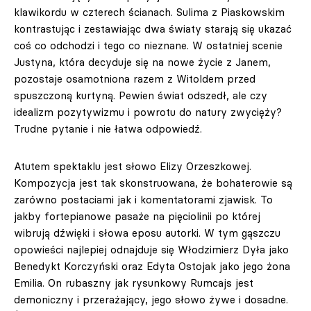
klawikordu w czterech ścianach. Sulima z Piaskowskim
kontrastując i zestawiając dwa światy starają się ukazać
coś co odchodzi i tego co nieznane. W ostatniej scenie
Justyna, która decyduje się na nowe życie z Janem,
pozostaje osamotniona razem z Witoldem przed
spuszczoną kurtyną. Pewien świat odszedł, ale czy
idealizm pozytywizmu i powrotu do natury zwycięży?
Trudne pytanie i nie łatwa odpowiedź.
Atutem spektaklu jest słowo Elizy Orzeszkowej.
Kompozycja jest tak skonstruowana, że bohaterowie są
zarówno postaciami jak i komentatorami zjawisk. To
jakby fortepianowe pasaże na pięciolinii po której
wibrują dźwięki i słowa eposu autorki. W tym gąszczu
opowieści najlepiej odnajduje się Włodzimierz Dyła jako
Benedykt Korczyński oraz Edyta Ostojak jako jego żona
Emilia. On rubaszny jak rysunkowy Rumcajs jest
demoniczny i przerażający, jego słowo żywe i dosadne.