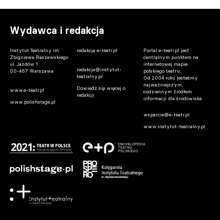
Wydawca i redakcja
Instytut Teatralny im.
redakcja e-teatr.pl
Portal e-teatr.pl jest
Zbigniewa Raszewskiego
centralnym punktem na
ul. Jazdów 1
internetowej mapie
redakcja@instytut-
00-467 Warszawa
polskiego teatru.
teatralny.pl
Od 2004 roku jesteśmy
najważniejszym,
Dowiedz się więcej o
www.e-teatr.pl
codziennym źródłem
redakcji
informacji dla środowiska.
www.polishstage.pl
wsparcie@e-teatr.pl
www.instytut-teatralny.pl