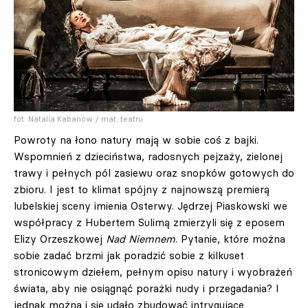
fot. Natalia Kabanow / mat. teatru
Powroty na łono natury mają w sobie coś z bajki.
Wspomnień z dzieciństwa, radosnych pejzaży, zielonej
trawy i pełnych pól zasiewu oraz snopków gotowych do
zbioru. I jest to klimat spójny z najnowszą premierą
lubelskiej sceny imienia Osterwy. Jędrzej Piaskowski we
współpracy z Hubertem Sulimą zmierzyli się z eposem
Elizy Orzeszkowej
Nad Niemnem
. Pytanie, które można
sobie zadać brzmi jak poradzić sobie z kilkuset
stronicowym dziełem, pełnym opisu natury i wyobrażeń
świata, aby nie osiągnąć porażki nudy i przegadania? I
jednak można i się udało zbudować intrygujące