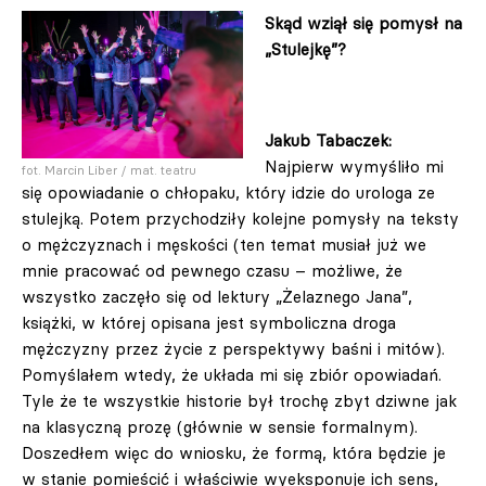
Skąd wziął się pomysł na
„Stulejkę”?
Jakub Tabaczek:
Najpierw wymyśliło mi
fot. Marcin Liber / mat. teatru
się opowiadanie o chłopaku, który idzie do urologa ze
stulejką. Potem przychodziły kolejne pomysły na teksty
o mężczyznach i męskości (ten temat musiał już we
mnie pracować od pewnego czasu – możliwe, że
wszystko zaczęło się od lektury „Żelaznego Jana”,
książki, w której opisana jest symboliczna droga
mężczyzny przez życie z perspektywy baśni i mitów).
Pomyślałem wtedy, że układa mi się zbiór opowiadań.
Tyle że te wszystkie historie był trochę zbyt dziwne jak
na klasyczną prozę (głównie w sensie formalnym).
Doszedłem więc do wniosku, że formą, która będzie je
w stanie pomieścić i właściwie wyeksponuje ich sens,