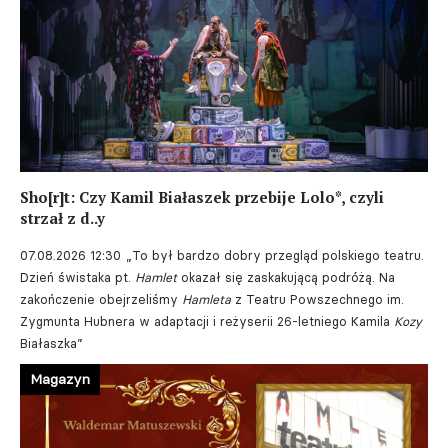
Sho[r]t: Czy Kamil Białaszek przebije Lolo*, czyli
strzał z d..y
07.08.2026 12:30
„To był bardzo dobry przegląd polskiego teatru.
Dzień świstaka pt.
Hamlet
okazał się zaskakującą podróżą. Na
zakończenie obejrzeliśmy
Hamleta
z Teatru Powszechnego im.
Zygmunta Hubnera w adaptacji i reżyserii 26-letniego Kamila
Kozy
Białaszka”
Magazyn