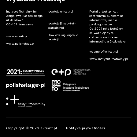
Instytut Teatralny im.
redakcja e-teatr.pl
Portal e-teatr.pl jest
Zbigniewa Raszewskiego
centralnym punktem na
ul. Jazdów 1
internetowej mapie
redakcja@instytut-
00-467 Warszawa
polskiego teatru.
teatralny.pl
Od 2004 roku jesteśmy
najważniejszym,
Dowiedz się więcej o
www.e-teatr.pl
codziennym źródłem
redakcji
informacji dla środowiska.
www.polishstage.pl
wsparcie@e-teatr.pl
www.instytut-teatralny.pl
Copyright © 2026 e-teatr.pl
Polityka prywatności