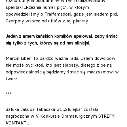
różnorodnymi osobami. W WTW zrealizowaliśmy
spektakl „Rzeźnia numer pięć”, w którym
opowiedzieliśmy o Tralfamadorii, gdzie jest siedem płci.
Czerpmy wzorce od ufitów z tej planety.
Jeden z amerykańskich komików apelował, żeby śmiać
się tylko z tych, którzy są od nas silniejsi.
Marcin Liber: To bardzo ważna rada. Celem dowcipów
nie może być ktoś, kto jest słabszy, dlatego z pełną
odpowiedzialnością będziemy śmiać się maczyzmowi w
twarz.
***
Sztuka Jakuba Tabaczka pt. „Stulejka” została
nagrodzona w V Konkursie Dramaturgicznym STREFY
KONTAKTU.