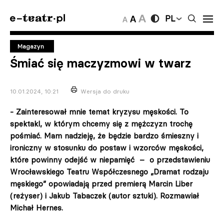
PL
Magazyn
Śmiać się maczyzmowi w twarz
10.01.2024, 10:21
Wersja do druku
- Zainteresował mnie temat kryzysu męskości. To
spektakl, w którym chcemy się z mężczyzn trochę
pośmiać. Mam nadzieję, że będzie bardzo śmieszny i
ironiczny w stosunku do postaw i wzorców męskości,
które powinny odejść w niepamięć – o przedstawieniu
Wrocławskiego Teatru Współczesnego „Dramat rodzaju
męskiego” opowiadają przed premierą Marcin Liber
(reżyser) i Jakub Tabaczek (autor sztuki). Rozmawiał
Michał Hernes.