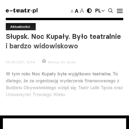
PL
Aktualności
Słupsk. Noc Kupały. Było teatralnie
i bardzo widowiskowo
28.06.2021, 12:54
Wersja do druku
W tym roku Noc Kupały była wyjątkowo teatralna. To
dlatego, że za organizację wydarzenia finansowanego z
Budżetu Obywatelskiego wzięli się: Teatr Lalki Tęcza oraz
Uniwersytet Trzeciego Wieku.