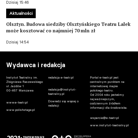
Dzisiaj 15:46
Aktualności
Olsztyn. Budowa siedziby Olsztyńskiego Teatru Lalek
może kosztować co najmniej 70 mln zł
Dzisiaj 14:54
Wydawca i redakcja
Instytut Teatralny im.
redakcja e-teatr.pl
Portal e-teatr.pl jest
Zbigniewa Raszewskiego
centralnym punktem na
ul. Jazdów 1
internetowej mapie
redakcja@instytut-
00-467 Warszawa
polskiego teatru.
teatralny.pl
Od 2004 roku jesteśmy
najważniejszym,
Dowiedz się więcej o
www.e-teatr.pl
codziennym źródłem
redakcji
informacji dla środowiska.
www.polishstage.pl
wsparcie@e-teatr.pl
www.instytut-teatralny.pl