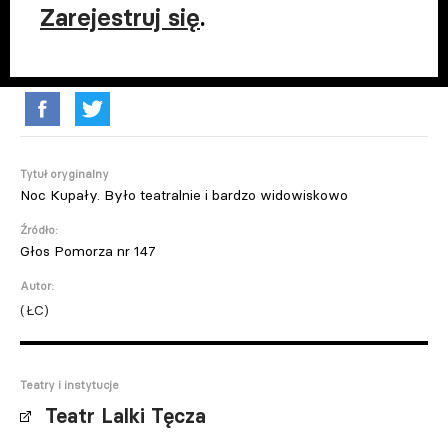
Zarejestruj się
.
Tytuł oryginalny
Noc Kupały. Było teatralnie i bardzo widowiskowo
Źródło:
Głos Pomorza nr 147
Autor:
(ŁC)
Teatry i instytucje
Teatr Lalki Tęcza