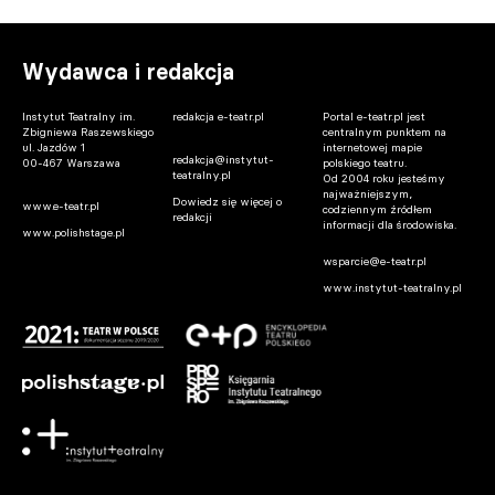
Wydawca i redakcja
Instytut Teatralny im.
redakcja e-teatr.pl
Portal e-teatr.pl jest
Zbigniewa Raszewskiego
centralnym punktem na
ul. Jazdów 1
internetowej mapie
redakcja@instytut-
00-467 Warszawa
polskiego teatru.
teatralny.pl
Od 2004 roku jesteśmy
najważniejszym,
Dowiedz się więcej o
www.e-teatr.pl
codziennym źródłem
redakcji
informacji dla środowiska.
www.polishstage.pl
wsparcie@e-teatr.pl
www.instytut-teatralny.pl