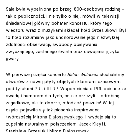
Sala była wypełniona po brzegi 800-osobową rodziną –
tak o publiczności, i nie tylko o niej, mówił w telewizji
śniadaniowej główny bohater koncertu, który tego
wieczoru wraz z muzykami składał hołd Grzesiukowi. Był
to hołd rozumiany jako uhonorowanie jego niezwykłej
zdolności obserwacji, swobody opisywania
zwyczajnego, zastanego świata oraz oswajania języka
gwary.
W pierwszej części koncertu
Salon Wolności
słuchaliśmy
utworów z nowej płyty objętych klamrami czasowymi
pod tytułami PRL i III RP. Wspomnienia o PRL opisane ze
swadą i humorem dla tych, co nie przeżyli – odrobinę
zagadkowe, ale to dobrze, młodzież poszuka! W tej
części pojawiła się też piosenka inspirowana
twórczością Mirona
Białoszewskiego
. I wydaje się to
zupełnie naturalnym połączeniem: Jacek Kleyff,
Stanisław Grzesiuk i Miron
Białoszewski
.