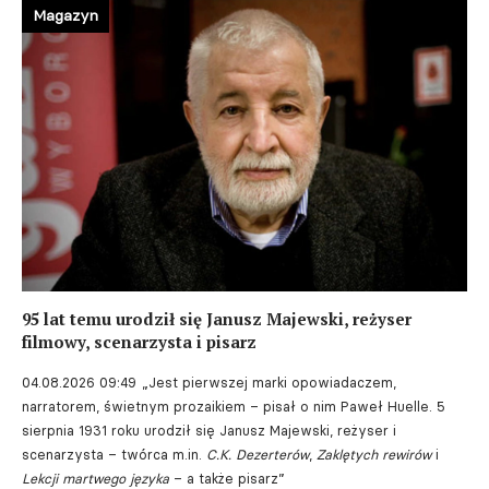
Magazyn
95 lat temu urodził się Janusz Majewski, reżyser
filmowy, scenarzysta i pisarz
04.08.2026 09:49
„Jest pierwszej marki opowiadaczem,
narratorem, świetnym prozaikiem – pisał o nim Paweł Huelle. 5
sierpnia 1931 roku urodził się Janusz Majewski, reżyser i
scenarzysta – twórca m.in.
C.K. Dezerterów
,
Zaklętych rewirów
i
Lekcji martwego języka
– a także pisarz”