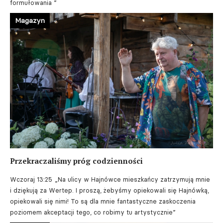
formułowania ”
Magazyn
Przekraczaliśmy próg codzienności
Wczoraj 13:25
„Na ulicy w Hajnówce mieszkańcy zatrzymują mnie
i dziękują za Wertep. I proszą, żebyśmy opiekowali się Hajnówką,
opiekowali się nimi! To są dla mnie fantastyczne zaskoczenia
poziomem akceptacji tego, co robimy tu artystycznie”