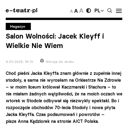
PL
Magazyn
Salon Wolności: Jacek Kleyff i
Wielkie Nie Wiem
9.03.2026, 16:13
Wersja do druku
Choć pieśni Jacka Kleyffa znam głównie z zupełnie innej
stodoły, a sama nie wyrosłam na Orkiestrze Na Zdrowie
– w moim liceum królował Kaczmarski i Stachura – to
nie miałam żadnych wątpliwości, że na moich oczach we
wtorek w Stodole odbywał się niezwykły spektakl. Bo i
rozpoczęcie obchodów 70-lecia Stodoły i nowa płyta
Jacka Kleyffa. Czas podsumowań i powrotów –
pisze Anna Kędziorek na stronie AICT Polska.