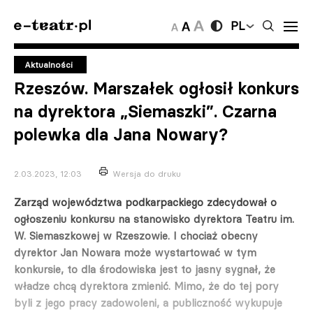
PL
Aktualności
Rzeszów. Marszałek ogłosił konkurs
na dyrektora „Siemaszki”. Czarna
polewka dla Jana Nowary?
2.03.2023, 12:03
Wersja do druku
Zarząd województwa podkarpackiego zdecydował o
ogłoszeniu konkursu na stanowisko dyrektora Teatru im.
W. Siemaszkowej w Rzeszowie. I chociaż obecny
dyrektor Jan Nowara może wystartować w tym
konkursie, to dla środowiska jest to jasny sygnał, że
władze chcą dyrektora zmienić. Mimo, że do tej pory
byli z jego pracy zadowoleni, a publiczność wykupuje