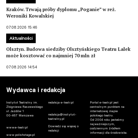
Kraków. Trwają próby dyplomu „Poganie” w reż.
Weroniki Kowalskiej
07.08.2026 15:46
Aktualności
Olsztyn. Budowa siedziby Olsztyńskiego Teatru Lalek
może kosztować co najmniej 70 mln zł
07.08.2026 14:54
Wydawca i redakcja
Instytut Teatralny im.
redakcja e-teatr.pl
Portal e-teatr.pl jest
Zbigniewa Raszewskiego
centralnym punktem na
ul. Jazdów 1
internetowej mapie
redakcja@instytut-
00-467 Warszawa
polskiego teatru.
teatralny.pl
Od 2004 roku jesteśmy
najważniejszym,
Dowiedz się więcej o
www.e-teatr.pl
codziennym źródłem
redakcji
informacji dla środowiska.
www.polishstage.pl