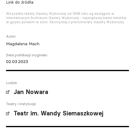
Link do źródła
Wszystkie teksty Gazety Wyborczej od 1998 roku są dostępne w
internetowym Archiwum Gazety Wyborczej - największej bazie tekstów
w języku polskim w sieci. Skorzystaj z prenumeraty Gazety Wyborczej.
Autor:
Magdalena Mach
Data publikacji oryginału:
02.03.2023
Ludzie
Jan Nowara
Teatry i instytucje
Teatr im. Wandy Siemaszkowej