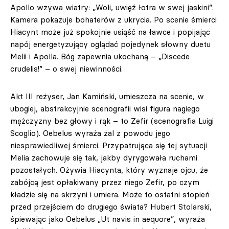
Apollo wzywa wiatry: „Woli, uwięź łotra w swej jaskini”.
Kamera pokazuje bohaterów z ukrycia. Po scenie śmierci
Hiacynt może już spokojnie usiąść na ławce i popijając
napój energetyzujący oglądać pojedynek słowny duetu
Melii i Apolla. Bóg zapewnia ukochaną – „Discede
crudelis!” – o swej niewinności.
Akt III reżyser, Jan Kamiński, umieszcza na scenie, w
ubogiej, abstrakcyjnie scenografii wisi figura nagiego
mężczyzny bez głowy i rąk – to Zefir (scenografia Luigi
Scoglio). Oebelus wyraża żal z powodu jego
niesprawiedliwej śmierci. Przypatrująca się tej sytuacji
Melia zachowuje się tak, jakby dyrygowała ruchami
pozostałych. Ożywia Hiacynta, który wyznaje ojcu, że
zabójcą jest opłakiwany przez niego Zefir, po czym
kładzie się na skrzyni i umiera. Może to ostatni stopień
przed przejściem do drugiego świata? Hubert Stolarski,
śpiewając jako Oebelus „Ut navis in aequore”, wyraża