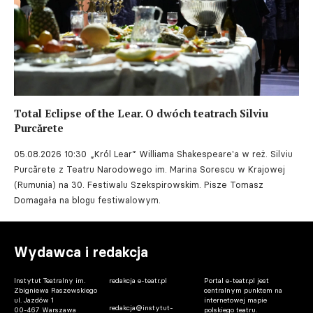
Total Eclipse of the Lear. O dwóch teatrach Silviu
Purcărete
05.08.2026 10:30
„Król Lear” Williama Shakespeare'a w reż. Silviu
Purcărete z Teatru Narodowego im. Marina Sorescu w Krajowej
(Rumunia) na 30. Festiwalu Szekspirowskim. Pisze Tomasz
Domagała na blogu festiwalowym.
Wydawca i redakcja
Instytut Teatralny im.
redakcja e-teatr.pl
Portal e-teatr.pl jest
Zbigniewa Raszewskiego
centralnym punktem na
ul. Jazdów 1
internetowej mapie
redakcja@instytut-
00-467 Warszawa
polskiego teatru.