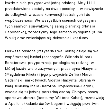
każdy z nich przygotował jedną odsłonę. Akty I i III
przedstawione zostały na dwa sposoby – w nawiązaniu
do odległych w czasie konwencji teatralnych i do
współczesności. We wszystkich scenach usłyszymy
tych samych śpiewaków, tę samą pianistkę (Natalia
Gaponenko), zobaczymy tego samego dyrygenta (Kuba
Wnuk) oraz zmieniające się dekoracje i kostiumy.
Pierwsza odsłona (reżyseria Ewa Galica) dzieje się we
współczesnej kuchni (scenografia Wiktoria Kubat).
Bohaterowie przypominają patologiczną rodzinę, w
której każdy wie o zażywanych przez syna Hiacynta
(Magdalena Pikuła) i jego przyjaciela Zefira (Marcin
Gadaliński) narkotykach. Siostra Hiacynta, ubrana w
białą sukienkę Melia (Karolina Trojanowska-Geryń),
wydaje się tu jedyną porządną osobą. Chłopcy noszą
sportowe ubrania (kostiumy Wiktoria Kubat), rozmawiają
o Apollu, składaniu darów bogom i wciągają przy tym