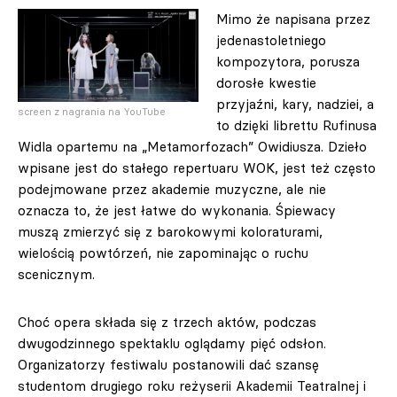
Mimo że napisana przez
jedenastoletniego
kompozytora, porusza
dorosłe kwestie
przyjaźni, kary, nadziei, a
screen z nagrania na YouTube
to dzięki librettu Rufinusa
Widla opartemu na „Metamorfozach” Owidiusza. Dzieło
wpisane jest do stałego repertuaru WOK, jest też często
podejmowane przez akademie muzyczne, ale nie
oznacza to, że jest łatwe do wykonania. Śpiewacy
muszą zmierzyć się z barokowymi koloraturami,
wielością powtórzeń, nie zapominając o ruchu
scenicznym.
Choć opera składa się z trzech aktów, podczas
dwugodzinnego spektaklu oglądamy pięć odsłon.
Organizatorzy festiwalu postanowili dać szansę
studentom drugiego roku reżyserii Akademii Teatralnej i