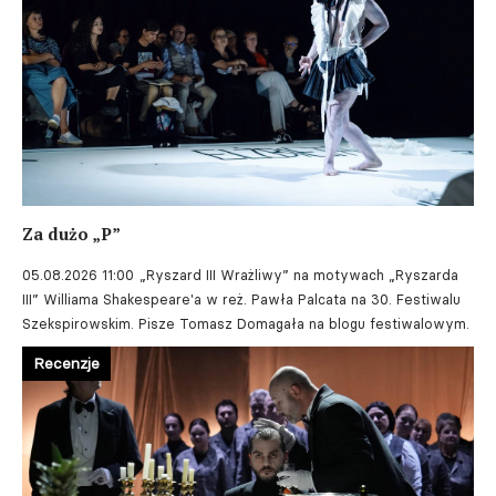
Za dużo „P”
05.08.2026 11:00
„Ryszard III Wrażliwy” na motywach „Ryszarda
III” Williama Shakespeare'a w reż. Pawła Palcata na 30. Festiwalu
Szekspirowskim. Pisze Tomasz Domagała na blogu festiwalowym.
Recenzje