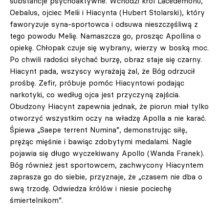
substancje psychoaktywne. Wchodzi król Lacedemonu,
Oebalus, ojciec Melii i Hiacynta (Hubert Stolarski), który
faworyzuje syna-sportowca i odsuwa nieszczęśliwą z
tego powodu Melię. Namaszcza go, prosząc Apollina o
opiekę. Chłopak czuje się wybrany, wierzy w boską moc.
Po chwili radości słychać burzę, obraz staje się czarny.
Hiacynt pada, wszyscy wyrażają żal, że Bóg odrzucił
prośbę. Zefir, próbuje pomóc Hiacyntowi podając
narkotyki, co według ojca jest przyczyną zajścia.
Obudzony Hiacynt zapewnia jednak, że piorun miał tylko
otworzyć wszystkim oczy na władzę Apolla a nie karać.
Śpiewa „Saepe terrent Numina”, demonstrując siłę,
prężąc mięśnie i bawiąc zdobytymi medalami. Nagle
pojawia się długo wyczekiwany Apollo (Wanda Franek).
Bóg również jest sportowcem, zachwycony Hiacyntem
zaprasza go do siebie, przyznaje, że „czasem nie dba o
swą trzodę. Odwiedza królów i niesie pociechę
śmiertelnikom”.