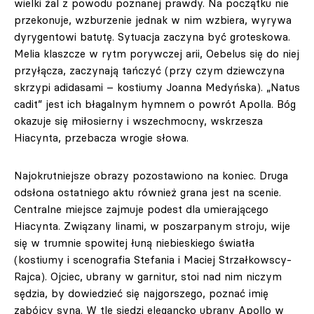
wielki żal z powodu poznanej prawdy. Na początku nie
przekonuje, wzburzenie jednak w nim wzbiera, wyrywa
dyrygentowi batutę. Sytuacja zaczyna być groteskowa.
Melia klaszcze w rytm porywczej arii, Oebelus się do niej
przyłącza, zaczynają tańczyć (przy czym dziewczyna
skrzypi adidasami – kostiumy Joanna Medyńska). „Natus
cadit” jest ich błagalnym hymnem o powrót Apolla. Bóg
okazuje się miłosierny i wszechmocny, wskrzesza
Hiacynta, przebacza wrogie słowa.
Najokrutniejsze obrazy pozostawiono na koniec. Druga
odsłona ostatniego aktu również grana jest na scenie.
Centralne miejsce zajmuje podest dla umierającego
Hiacynta. Związany linami, w poszarpanym stroju, wije
się w trumnie spowitej łuną niebieskiego światła
(kostiumy i scenografia Stefania i Maciej Strzałkowscy-
Rajca). Ojciec, ubrany w garnitur, stoi nad nim niczym
sędzia, by dowiedzieć się najgorszego, poznać imię
zabójcy syna. W tle siedzi elegancko ubrany Apollo w