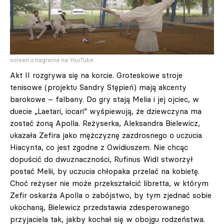
screen z nagrania na YouTube
Akt II rozgrywa się na korcie. Groteskowe stroje
tenisowe (projektu Sandry Stępień) mają akcenty
barokowe – falbany. Do gry stają Melia i jej ojciec, w
duecie „Laetari, iocari” wyśpiewują, że dziewczyna ma
zostać żoną Apolla. Reżyserka, Aleksandra Bielewicz,
ukazała Zefira jako mężczyznę zazdrosnego o uczucia
Hiacynta, co jest zgodne z Owidiuszem. Nie chcąc
dopuścić do dwuznaczności, Rufinus Widl stworzył
postać Melii, by uczucia chłopaka przelać na kobietę.
Choć reżyser nie może przekształcić libretta, w którym
Zefir oskarża Apolla o zabójstwo, by tym zjednać sobie
ukochaną, Bielewicz przedstawia zdesperowanego
przyjaciela tak, jakby kochał się w obojgu rodzeństwa.