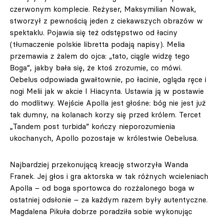
czerwonym komplecie. Reżyser, Maksymilian Nowak,
stworzył z pewnością jeden z ciekawszych obrazów w
spektaklu. Pojawia się też odstępstwo od łaciny
(tłumaczenie polskie libretta podają napisy). Melia
przemawia z żalem do ojca: „tato, ciągle widzę tego
Boga”, jakby bała się, że ktoś zrozumie, co mówi.
Oebelus odpowiada gwałtownie, po łacinie, ogląda ręce i
nogi Melii jak w akcie I Hiacynta. Ustawia ją w postawie
do modlitwy. Wejście Apolla jest głośne: bóg nie jest już
tak dumny, na kolanach korzy się przed królem. Tercet
„Tandem post turbida” kończy nieporozumienia
ukochanych, Apollo pozostaje w królestwie Oebelusa.
Najbardziej przekonującą kreację stworzyła Wanda
Franek. Jej głos i gra aktorska w tak różnych wcieleniach
Apolla – od boga sportowca do rozżalonego boga w
ostatniej odsłonie – za każdym razem były autentyczne.
Magdalena Pikuła dobrze poradziła sobie wykonując