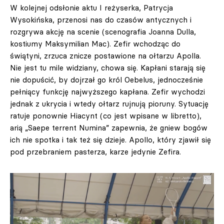
W kolejnej odsłonie aktu I reżyserka, Patrycja
Wysokińska, przenosi nas do czasów antycznych i
rozgrywa akcję na scenie (scenografia Joanna Dulla,
kostiumy Maksymilian Mac). Zefir wchodząc do
świątyni, zrzuca znicze postawione na ołtarzu Apolla.
Nie jest tu mile widziany, chowa się. Kapłani starają się
nie dopuścić, by dojrzał go król Oebelus, jednocześnie
pełniący funkcję najwyższego kapłana. Zefir wychodzi
jednak z ukrycia i wtedy ołtarz rujnują pioruny. Sytuację
ratuje ponownie Hiacynt (co jest wpisane w libretto),
arią „Saepe terrent Numina” zapewnia, że gniew bogów
ich nie spotka i tak też się dzieje. Apollo, który zjawił się
pod przebraniem pasterza, karze jedynie Zefira.