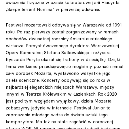
ćwiczenia fizyczne w czasie koloraturowej arii Hiacynta
„Saepe terrent Numina” w pierwszej odsłonie.
Festiwal mozartowski odbywa się w Warszawie od 1991
roku. Po raz pierwszy został zorganizowany w ramach
obchodów dwusetnej rocznicy śmierci austriackiego
wirtuoza. Pomysł ówczesnego dyrektora Warszawskiej
Opery Kameralnej Stefana Sutkowskiego i reżysera
Ryszarda Peryta okazał się trafiony w dziesiątkę. Dzięki
temu wielkiemu przedsięwzięciu mogliśmy poznać niemal
cały dorobek Mozarta, wystawiono wszystkie jego
dzieła sceniczne. Koncerty odbywają się co roku w
najbardziej eleganckich miejscach Warszawy, między
innymi w Teatrze Królewskim w Łazienkach. Rok 2020
jest pod tym względem wyjątkowy, dzieła Mozarta
zobaczymy jedynie w internecie. Festiwal Junior to
zaproszenie młodego widza do świata sztuki tego
kompozytora. Ma też na stałe zagościć w corocznej
ofercie WOK. W ramach jego pierwszej edycji będziemy