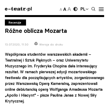
PL
Recenzje
Różne oblicza Mozarta
13.07.2020, 11:30
Wersja do druku
Współpraca studentów warszawskich akademii –
Teatralnej i Sztuk Pięknych – oraz Uniwersytetu
Muzycznego im. Fryderyka Chopina dała interesujący
rezultat. W ramach pierwszej edycji mozartowskiego
festiwalu dla początkujących artystów, zorganizowanego
przez Warszawską Operę Kameralną, zaprezentowali
online debiutancką operę Wolfganga Amadeusa Mozarta
„Apollo i Hiacynt” - pisze Paulina Janas z Nowej Siły
Krytycznej.