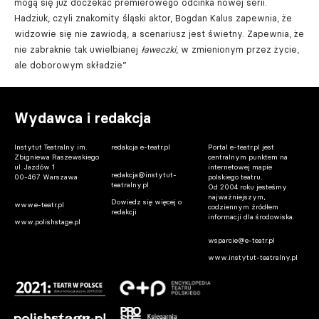
mogą się już doczekać premierowego odcinka nowej serii.
Hadziuk, czyli znakomity śląski aktor, Bogdan Kalus zapewnia, że
widzowie się nie zawiodą, a scenariusz jest świetny. Zapewnia, że
nie zabraknie tak uwielbianej
ławeczki
, w zmienionym przez życie,
ale doborowym składzie”
Wydawca i redakcja
Instytut Teatralny im.
redakcja e-teatr.pl
Portal e-teatr.pl jest
Zbigniewa Raszewskiego
centralnym punktem na
ul. Jazdów 1
internetowej mapie
redakcja@instytut-
00-467 Warszawa
polskiego teatru.
teatralny.pl
Od 2004 roku jesteśmy
najważniejszym,
Dowiedz się więcej o
www.e-teatr.pl
codziennym źródłem
redakcji
informacji dla środowiska.
www.polishstage.pl
wsparcie@e-teatr.pl
www.instytut-teatralny.pl