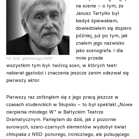
na scenie – o tym, że
Janusz Tartyłło był
kiedyś śpiewakiem,
dowiedziałem się dopiero
później, już po tym, jak
znałem jego nazwisko
jako scenografa. I dla
mnie przede
fot. arch. gdańskiego ZASP
wszystkim tym był: twórcą scen, w których teatr
nabierał gęstości i znaczenia jeszcze zanim odezwał się
pierwszy aktor.
Pierwszy raz zetknąłem się z jego pracą jeszcze w
czasach studenckich w Słupsku – to był spektakl „Nowe
cierpienia młodego W.” w Bałtyckim Teatrze
Dramatycznym. Pamiętam do dziś, jak z pozornie
surowych, szaro-czarnych elementów wydobył świat
chłopaka z NRD: ponurego, ironicznego, ale pulsującego