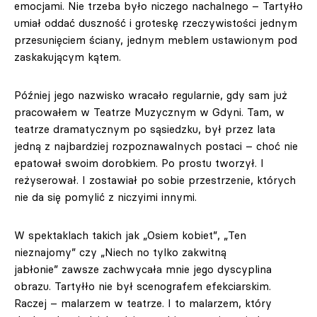
emocjami. Nie trzeba było niczego nachalnego – Tartyłło
umiał oddać duszność i groteskę rzeczywistości jednym
przesunięciem ściany, jednym meblem ustawionym pod
zaskakującym kątem.
Później jego nazwisko wracało regularnie, gdy sam już
pracowałem w Teatrze Muzycznym w Gdyni. Tam, w
teatrze dramatycznym po sąsiedzku, był przez lata
jedną z najbardziej rozpoznawalnych postaci – choć nie
epatował swoim dorobkiem. Po prostu tworzył. I
reżyserował. I zostawiał po sobie przestrzenie, których
nie da się pomylić z niczyimi innymi.
W spektaklach takich jak „Osiem kobiet”, „Ten
nieznajomy” czy „Niech no tylko zakwitną
jabłonie” zawsze zachwycała mnie jego dyscyplina
obrazu. Tartyłło nie był scenografem efekciarskim.
Raczej – malarzem w teatrze. I to malarzem, który