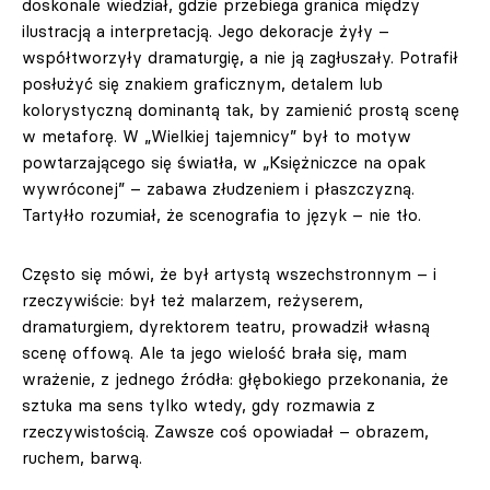
doskonale wiedział, gdzie przebiega granica między
ilustracją a interpretacją. Jego dekoracje żyły –
współtworzyły dramaturgię, a nie ją zagłuszały. Potrafił
posłużyć się znakiem graficznym, detalem lub
kolorystyczną dominantą tak, by zamienić prostą scenę
w metaforę. W „Wielkiej tajemnicy” był to motyw
powtarzającego się światła, w „Księżniczce na opak
wywróconej” – zabawa złudzeniem i płaszczyzną.
Tartyłło rozumiał, że scenografia to język – nie tło.
Często się mówi, że był artystą wszechstronnym – i
rzeczywiście: był też malarzem, reżyserem,
dramaturgiem, dyrektorem teatru, prowadził własną
scenę offową. Ale ta jego wielość brała się, mam
wrażenie, z jednego źródła: głębokiego przekonania, że
sztuka ma sens tylko wtedy, gdy rozmawia z
rzeczywistością. Zawsze coś opowiadał – obrazem,
ruchem, barwą.