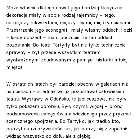
Może właśnie dlatego nawet jego bardziej klasyczne
dekoracje miały w sobie rodzaj tajemnicy – tego,
co między rekwizytami, między liniami, między ścianami.
Przestrzenie jego scenografii miały własny oddech, i dziś
– kiedy odszedł – mam poczucie, że ten oddech
pozostanie. Bo teatr Tartyłły był nie tylko technicznie
sprawny – był przede wszystkim teatrem
wyobrażonym: zbudowanym z pamięci, historii i intuicji
miejsca.
W ostatnich latach był bardziej obecny w galeriach niż
na scenach – a jednak wciąż pozostawał człowiekiem
teatru. Wystawy w Gdańsku, te jubileuszowe, nie były
tylko pokazem dorobku. Były czymś więcej – próbą
podsumowania całego świata widzianego przez pryzmat
scenicznego spojrzenia. Bo Tartyłło, jak rzadko kto,
patrzył na rzeczywistość tak, jak patrzy się z zapadni:
widząc wszystko od dołu, ale z głębią.