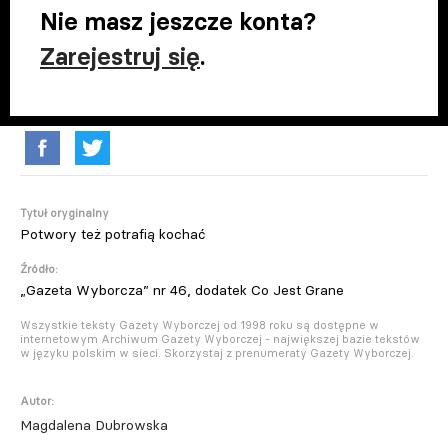
Nie masz jeszcze konta?
Zarejestruj się
.
Tytuł oryginalny
Potwory też potrafią kochać
Źródło:
„Gazeta Wyborcza” nr 46, dodatek Co Jest Grane
Wszystkie teksty Gazety Wyborczej od 1998 roku są dostępne w
internetowym Archiwum Gazety Wyborczej - największej bazie tekstów
w języku polskim w sieci. Skorzystaj z prenumeraty Gazety Wyborczej.
Autor:
Magdalena Dubrowska