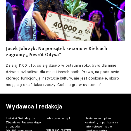
Jacek Jabrzyk: Na początek sezonu w Kielcach
zagramy „Powrót Odysa”
Dzisiaj 11:00
„To, co się działo w ostatnim roku, było dla mnie
dziwne, szkodliwe dla mnie i innych osób. Prawo, na podstawie
którego funkcjonują instytucje kultury, nie jest doskonałe, skoro
mogą się dziać takie rzeczy. Coś nie gra w systemie”
Wydawca i redakcja
Instytut Teatralny im.
redakcja e-teatr.pl
Portal e-teatr.pl jest
Zbigniewa Raszewskiego
centralnym punktem na
ul. Jazdów 1
internetowej mapie
redakcja@instytut-
00-467 Warszawa
polskiego teatru.