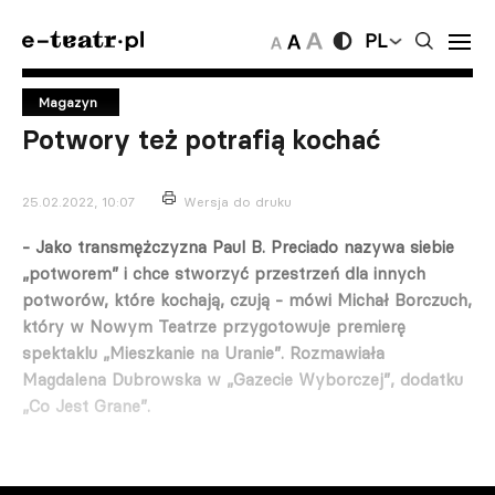
PL
Magazyn
Potwory też potrafią kochać
25.02.2022, 10:07
Wersja do druku
- Jako transmężczyzna Paul B. Preciado nazywa siebie
„potworem” i chce stworzyć przestrzeń dla innych
potworów, które kochają, czują - mówi Michał Borczuch,
który w Nowym Teatrze przygotowuje premierę
spektaklu „Mieszkanie na Uranie”. Rozmawiała
Magdalena Dubrowska w „Gazecie Wyborczej”, dodatku
„Co Jest Grane”.