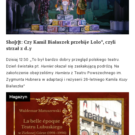
Sho[r]t: Czy Kamil Białaszek przebije Lolo*, czyli
strzał z d..y
Dzisiaj 12:30
„To był bardzo dobry przegląd polskiego teatru.
Dzień świstaka pt.
Hamlet
okazał się zaskakującą podróżą. Na
zakończenie obejrzeliśmy
Hamleta
z Teatru Powszechnego im.
Zygmunta Hubnera w adaptacji i reżyserii 26-letniego Kamila
Kozy
Białaszka”
Magazyn