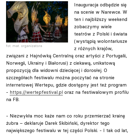
Inauguracja odbędzie się
na scenie w Narewce. W
ten i najbliższy weekend
zobaczymy wiele
teatrów z Polski i świata
(wystąpią wolontariusze
fot. mat. organizatora
z różnych krajów,
związani z Hajnówką Centralną oraz artyści z Portugalii,
Norwegii, Ukrainy i Białorusi) z ciekawą, unikatową
propozycją dla widowni dziecięcej i dorosłej. O
szczegółach festiwalu można poczytać na stronie
internetowej Wertepu, gdzie dostępny jest też program
-
https://wertepfestival.pl
oraz na festiwalowym profilu
na FB.
- Niezwykła moc każe nam co roku przemierzać krainę
żubra – deklaruje Darek Skibiński, dyrektor tego
największego festiwalu w tej części Polski. - I tak od lat,