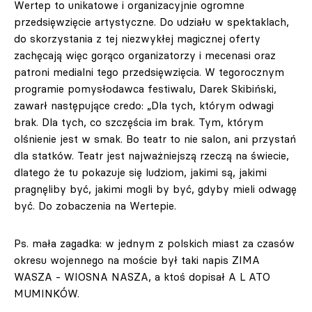
Wertep to unikatowe i organizacyjnie ogromne
przedsięwzięcie artystyczne. Do udziału w spektaklach,
do skorzystania z tej niezwykłej magicznej oferty
zachęcają więc gorąco organizatorzy i mecenasi oraz
patroni medialni tego przedsięwzięcia. W tegorocznym
programie pomysłodawca festiwalu, Darek Skibiński,
zawarł następujące credo: „Dla tych, którym odwagi
brak. Dla tych, co szczęścia im brak. Tym, którym
olśnienie jest w smak. Bo teatr to nie salon, ani przystań
dla statków. Teatr jest najważniejszą rzeczą na świecie,
dlatego że tu pokazuje się ludziom, jakimi są, jakimi
pragnęliby być, jakimi mogli by być, gdyby mieli odwagę
być. Do zobaczenia na Wertepie.
Ps. mała zagadka: w jednym z polskich miast za czasów
okresu wojennego na moście był taki napis ZIMA
WASZA - WIOSNA NASZA, a ktoś dopisał A L ATO
MUMINKÓW.