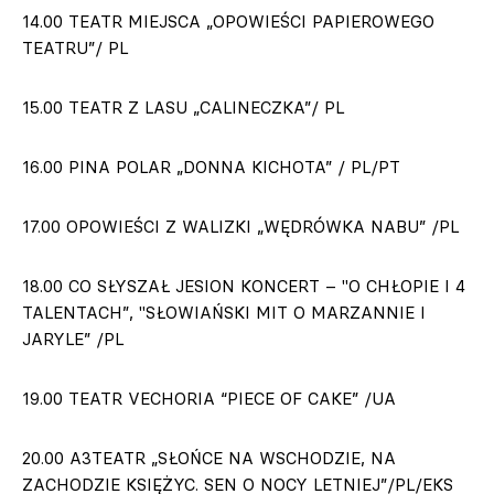
14.00 TEATR MIEJSCA „OPOWIEŚCI PAPIEROWEGO
TEATRU”/ PL
15.00 TEATR Z LASU „CALINECZKA”/ PL
16.00 PINA POLAR „DONNA KICHOTA” / PL/PT
17.00 OPOWIEŚCI Z WALIZKI „WĘDRÓWKA NABU” /PL
18.00 CO SŁYSZAŁ JESION KONCERT – "O CHŁOPIE I 4
TALENTACH”, "SŁOWIAŃSKI MIT O MARZANNIE I
JARYLE” /PL
19.00 TEATR VECHORIA “PIECE OF CAKE” /UA
20.00 A3TEATR „SŁOŃCE NA WSCHODZIE, NA
ZACHODZIE KSIĘŻYC. SEN O NOCY LETNIEJ”/PL/EKS