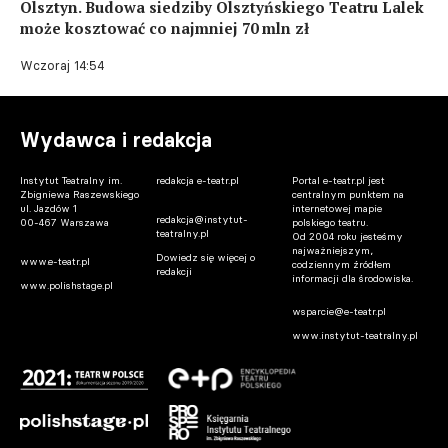
Olsztyn. Budowa siedziby Olsztyńskiego Teatru Lalek
może kosztować co najmniej 70 mln zł
Wczoraj 14:54
Wydawca i redakcja
Instytut Teatralny im.
redakcja e-teatr.pl
Portal e-teatr.pl jest
Zbigniewa Raszewskiego
centralnym punktem na
ul. Jazdów 1
internetowej mapie
redakcja@instytut-
00-467 Warszawa
polskiego teatru.
teatralny.pl
Od 2004 roku jesteśmy
najważniejszym,
Dowiedz się więcej o
www.e-teatr.pl
codziennym źródłem
redakcji
informacji dla środowiska.
www.polishstage.pl
wsparcie@e-teatr.pl
www.instytut-teatralny.pl