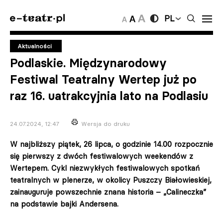
PL
Aktualności
Podlaskie. Międzynarodowy
Festiwal Teatralny Wertep już po
raz 16. uatrakcyjnia lato na Podlasiu
24.07.2024, 12:47
Wersja do druku
W najbliższy piątek, 26 lipca, o godzinie 14.00 rozpocznie
się pierwszy z dwóch festiwalowych weekendów z
Wertepem. Cykl niezwykłych festiwalowych spotkań
teatralnych w plenerze, w okolicy Puszczy Białowieskiej,
zainauguruje powszechnie znana historia – „Calineczka”
na podstawie bajki Andersena.