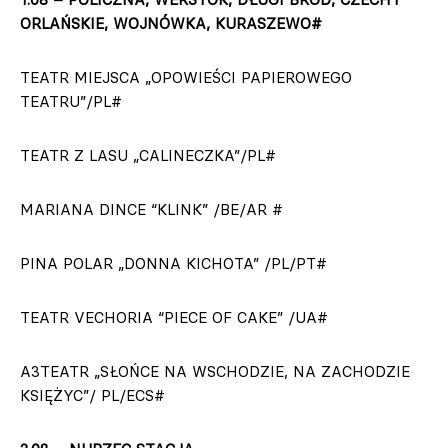
ORLAŃSKIE, WOJNÓWKA, KURASZEWO#
TEATR MIEJSCA „OPOWIEŚCI PAPIEROWEGO
TEATRU”/PL#
TEATR Z LASU „CALINECZKA”/PL#
MARIANA DINCE “KLINK” /BE/AR #
PINA POLAR „DONNA KICHOTA” /PL/PT#
TEATR VECHORIA “PIECE OF CAKE” /UA#
A3TEATR „SŁOŃCE NA WSCHODZIE, NA ZACHODZIE
KSIĘŻYC”/ PL/ECS#