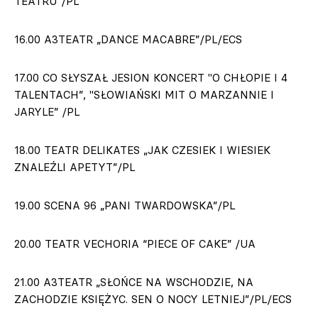
TEATRU”/PL
16.00 A3TEATR „DANCE MACABRE”/PL/ECS
17.00 CO SŁYSZAŁ JESION KONCERT "O CHŁOPIE I 4
TALENTACH”, "SŁOWIAŃSKI MIT O MARZANNIE I
JARYLE” /PL
18.00 TEATR DELIKATES „JAK CZESIEK I WIESIEK
ZNALEŹLI APETYT”/PL
19.00 SCENA 96 „PANI TWARDOWSKA”/PL
20.00 TEATR VECHORIA “PIECE OF CAKE” /UA
21.00 A3TEATR „SŁOŃCE NA WSCHODZIE, NA
ZACHODZIE KSIĘŻYC. SEN O NOCY LETNIEJ”/PL/ECS