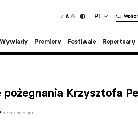
PL
/Wywiady
Premiery
Festiwale
Repertuary
e pożegnania Krzysztofa P
Wersja do druku