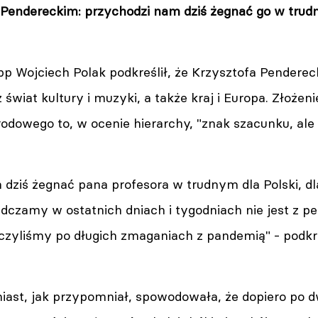
 Pendereckim: przychodzi nam dziś żegnać go w trudn
p Wojciech Polak podkreślił, że Krzysztofa Pendereck
też świat kultury i muzyki, a także kraj i Europa. Złoż
dowego to, w ocenie hierarchy, "znak szacunku, ale i
dziś żegnać pana profesora w trudnym dla Polski, dla
adczamy w ostatnich dniach i tygodniach nie jest z 
iczyliśmy po długich zmaganiach z pandemią" - podkre
ast, jak przypomniał, spowodowała, że dopiero po d