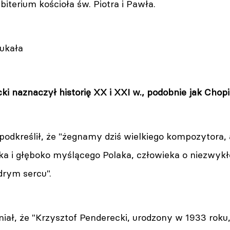
biterium kościoła św. Piotra i Pawła.
zukała
cki naznaczył historię XX i XXI w., podobnie jak Cho
 podkreślił, że "żegnamy dziś wielkiego kompozytora,
a i głęboko myślącego Polaka, człowieka o niezwykłe
drym sercu".
iał, że "Krzysztof Penderecki, urodzony w 1933 roku