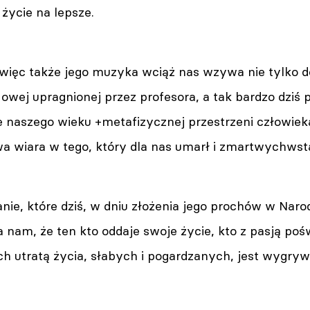
 życie na lepsze.
więc także jego muzyka wciąż nas wzywa nie tylko 
wej upragnionej przez profesora, a tak bardzo dziś 
 naszego wieku +metafizycznej przestrzeni człowieka+,
a wiara w tego, który dla nas umarł i zmartwychwstał
łanie, które dziś, w dniu złożenia jego prochów w Na
 nam, że ten kto oddaje swoje życie, kto z pasją pośw
ch utratą życia, słabych i pogardzanych, jest wygry