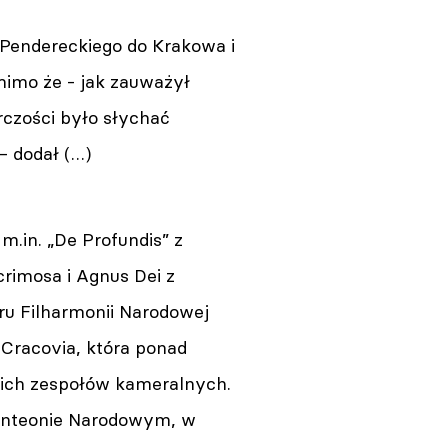
 Pendereckiego do Krakowa i
 mimo że - jak zauważył
rczości było słychać
– dodał (…)
.in. „De Profundis” z
rimosa i Agnus Dei z
ru Filharmonii Narodowej
 Cracovia, która ponad
kich zespołów kameralnych.
anteonie Narodowym, w