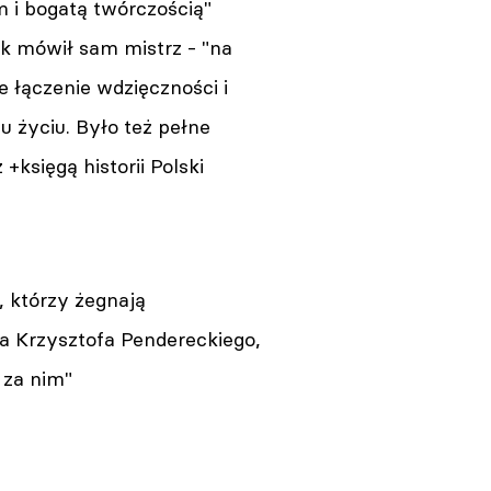
 i bogatą twórczością"
ak mówił sam mistrz - "na
 łączenie wdzięczności i
u życiu. Było też pełne
księgą historii Polski
, którzy żegnają
ra Krzysztofa Pendereckiego,
 za nim"