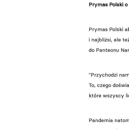
Prymas Polski o
Prymas Polski ab
i najbliżsi, ale 
do Panteonu Naro
"Przychodzi nam 
To, czego doświ
które wszyscy l
Pandemia natomi