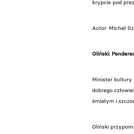
krypcie pod prez
Autor: Michał S
Gliński: Pendere
Minister kultury
dobrego człowiek
śmiałym i szczo
Gliński przypomn