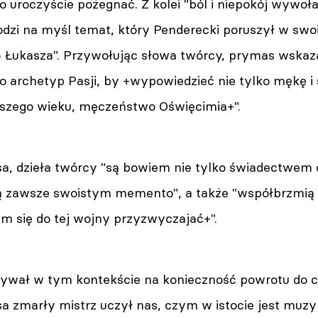
o uroczyście pożegnać. Z kolei "ból i niepokój wywo
odzi na myśl temat, który Penderecki poruszył w swo
 Łukasza". Przywołując słowa twórcy, prymas wskazał
 archetyp Pasji, by +wypowiedzieć nie tylko mękę i 
szego wieku, męczeństwo Oświęcimia+".
, dzieła twórcy "są bowiem nie tylko świadectwem cz
są zawsze swoistym memento", a także "współbrzmią 
m się do tej wojny przyzwyczajać+".
ywał w tym kontekście na konieczność powrotu do ch
 zmarły mistrz uczył nas, czym w istocie jest muzyk