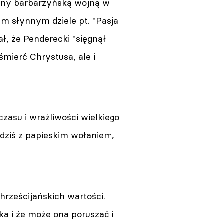
łany barbarzyńską wojną w
im słynnym dziele pt. "Pasja
, że Penderecki "sięgnął
śmierć Chrystusa, ale i
asu i wrażliwości wielkiego
dziś z papieskim wołaniem,
rześcijańskich wartości.
a i że może ona poruszać i