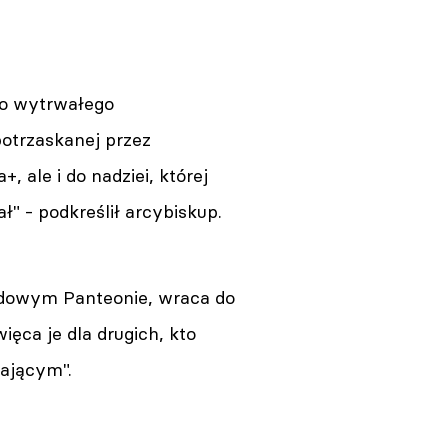
do wytrwałego
potrzaskanej przez
 ale i do nadziei, której
" - podkreślił arcybiskup.
rodowym Panteonie, wraca do
ięca je dla drugich, kto
wającym".