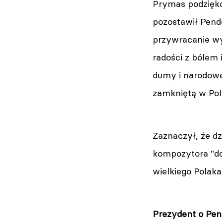
Prymas podzięko
pozostawił Pende
przywracanie wym
radości z bólem 
dumy i narodoweg
zamkniętą w Pol
Zaznaczył, że dz
kompozytora "dop
wielkiego Polaka
Prezydent o Pend