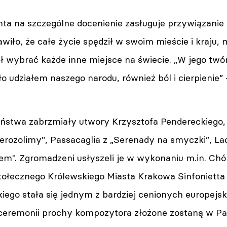
ta na szczególne docenienie zasługuje przywiązanie
rawiło, że całe życie spędził w swoim mieście i kraju,
ł wybrać każde inne miejsce na świecie. „W jego twó
o udziałem naszego narodu, również ból i cierpienie” 
ństwa zabrzmiały utwory Krzysztofa Pendereckiego, m
erozolimy", Passacaglia z „Serenady na smyczki”, Lac
iem". Zgromadzeni usłyszeli je w wykonaniu m.in. Chó
Stołecznego Królewskiego Miasta Krakowa Sinfonietta
iego stała się jednym z bardziej cenionych europejs
ceremonii prochy kompozytora złożone zostaną w P