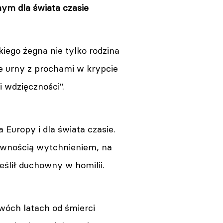
ym dla świata czasie
iego żegna nie tylko rodzina
enie urny z prochami w krypcie
 wdzięczności".
 Europy i dla świata czasie.
pewnością wytchnieniem, na
ślił duchowny w homilii.
wóch latach od śmierci