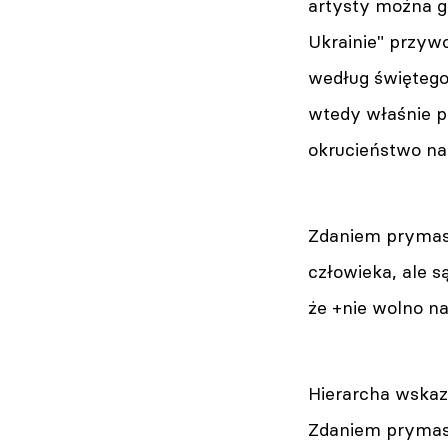
artysty można g
Ukrainie" przyw
według świętego
wtedy właśnie po
okrucieństwo na
Zdaniem prymasa
człowieka, ale 
że +nie wolno na
Hierarcha wskaz
Zdaniem prymasa