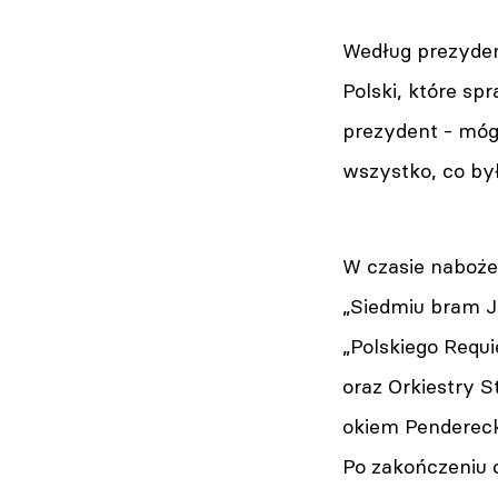
Według prezyden
Polski, które sp
prezydent - móg
wszystko, co był
W czasie naboże
„Siedmiu bram J
„Polskiego Requ
oraz Orkiestry 
okiem Pendereck
Po zakończeniu 