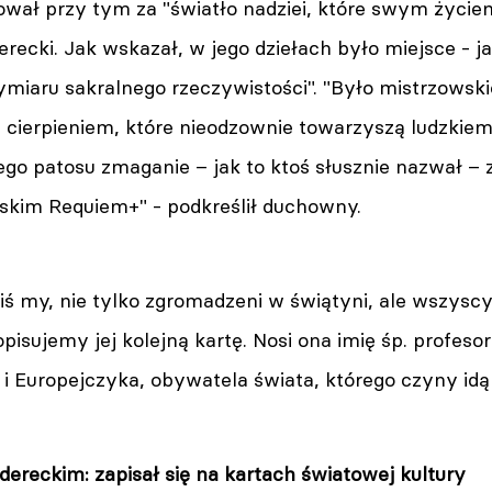
wał przy tym za "światło nadziei, które swym życiem
recki. Jak wskazał, w jego dziełach było miejsce - j
iaru sakralnego rzeczywistości". "Było mistrzowskie
i cierpieniem, które nieodzownie towarzyszą ludzkiem
o patosu zmaganie – jak to ktoś słusznie nazwał – z +
skim Requiem+" - podkreślił duchowny.
iś my, nie tylko zgromadzeni w świątyni, ale wszyscy
isujemy jej kolejną kartę. Nosi ona imię śp. profeso
 i Europejczyka, obywatela świata, którego czyny idą
ereckim: zapisał się na kartach światowej kultury