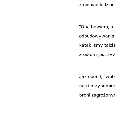
zmieniać ludzkie
"Ona bowiem, a 
odbudowywania o
kataklizmy także
źródłem jest żyw
Jak ocenił, "wo
nas i przypomina
broni zagrożony