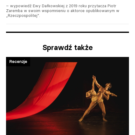
– wypowiedź Ewy Dałkowskiej z 2019 roku przytacza Piotr
Zaremba w swoim wspomnieniu o aktorce opublikowanym w
„Rzeczpospolitej”.
Sprawdź także
Recenzje