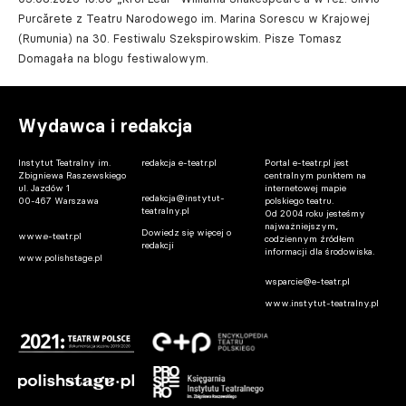
Purcărete z Teatru Narodowego im. Marina Sorescu w Krajowej
(Rumunia) na 30. Festiwalu Szekspirowskim. Pisze Tomasz
Domagała na blogu festiwalowym.
Wydawca i redakcja
Instytut Teatralny im.
redakcja e-teatr.pl
Portal e-teatr.pl jest
Zbigniewa Raszewskiego
centralnym punktem na
ul. Jazdów 1
internetowej mapie
redakcja@instytut-
00-467 Warszawa
polskiego teatru.
teatralny.pl
Od 2004 roku jesteśmy
najważniejszym,
Dowiedz się więcej o
www.e-teatr.pl
codziennym źródłem
redakcji
informacji dla środowiska.
www.polishstage.pl
wsparcie@e-teatr.pl
www.instytut-teatralny.pl