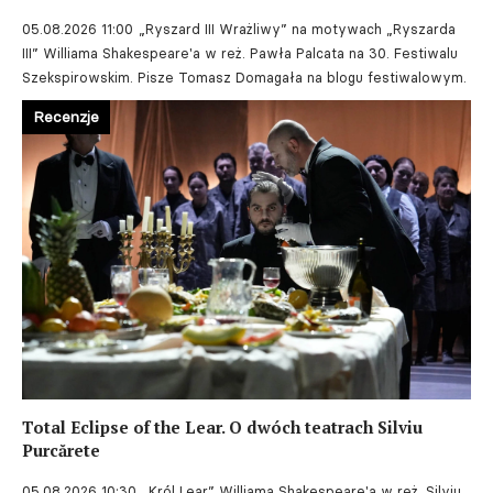
05.08.2026 11:00
„Ryszard III Wrażliwy” na motywach „Ryszarda
III” Williama Shakespeare'a w reż. Pawła Palcata na 30. Festiwalu
Szekspirowskim. Pisze Tomasz Domagała na blogu festiwalowym.
Recenzje
Total Eclipse of the Lear. O dwóch teatrach Silviu
Purcărete
05.08.2026 10:30
„Król Lear” Williama Shakespeare'a w reż. Silviu