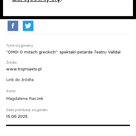
Tytuł oryginalny
"OMG! O mitach greckich": spektakl-petarda Teatru Valldal
Źródło:
www.trojmiasto.pl
Link do źródła
Autor:
Magdalena Raczek
Data publikacji oryginału:
15.06.2025