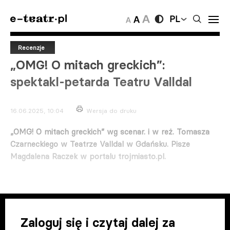
PL
Recenzje
„OMG! O mitach greckich”:
spektakl-petarda Teatru Valldal
16.06.2025, 10:04
Wersja do druku
„OMG! O mitach greckich” wg scenar. i w reż. Tomasza
Czarneckiego w Teatrze Valldal w Gdańsku. Pisze
Magdalena Raczek w portalu trojmiasto.pl.
Zaloguj się i czytaj dalej za