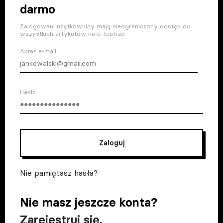
darmo
Zalogowani użytkownicy mają nieograniczony dostęp do
wszystkich artykułów na e-teatrze.
Adres e-mail
Haslo
Zaloguj
Nie pamiętasz hasła?
Nie masz jeszcze konta?
Zarejestruj się
.