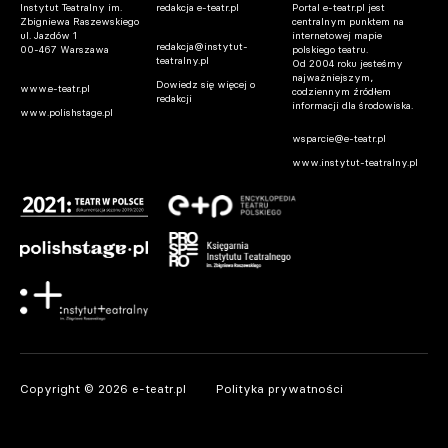
Instytut Teatralny im.
redakcja e-teatr.pl
Portal e-teatr.pl jest
Zbigniewa Raszewskiego
centralnym punktem na
ul. Jazdów 1
internetowej mapie
redakcja@instytut-
00-467 Warszawa
polskiego teatru.
teatralny.pl
Od 2004 roku jesteśmy
najważniejszym,
Dowiedz się więcej o
www.e-teatr.pl
codziennym źródłem
redakcji
informacji dla środowiska.
www.polishstage.pl
wsparcie@e-teatr.pl
www.instytut-teatralny.pl
Copyright © 2026 e-teatr.pl
Polityka prywatności