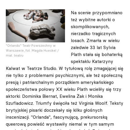
Na scenie przypomniano
też wybitne autorki o
skomplikowanych,
nierzadko tragicznych
losach. Zmarła w wieku
"Orlando" Teatr Powszechny w
zaledwie 33 lat Sylvia
Warszawie, fot. Magda Hueckel /
Plath stała się bohaterką
mat. teatru
spektaklu Katarzyny
Kalwat w Teatrze Studio. W tytułową rolę zmagającej się
nie tylko z problemami psychicznymi, ale też społeczną
presją i patriarchalnym porządkiem amerykańskiego
społeczeństwa połowy XX wieku Plath wcieliły się trzy
aktorki: Dominika Biernat, Ewelina Żak i Monika
Szufladowicz. Triumfy święciła też Virginia Woolf. Teksty
brytyjskiej pisarki doczekały się kilku głośnych
inscenizacji. "Orlanda", fascynującą, prekursorską
queerową powieść wystawiły niemal w tym samym