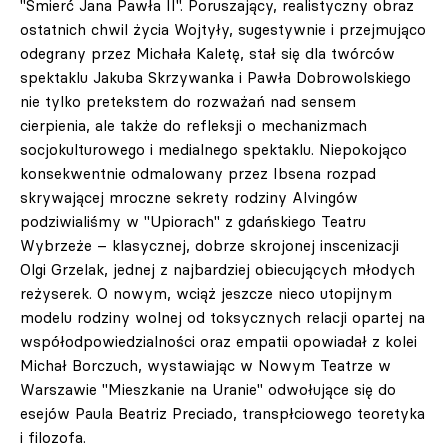
"Śmierć Jana Pawła II". Poruszający, realistyczny obraz
ostatnich chwil życia Wojtyły, sugestywnie i przejmująco
odegrany przez Michała Kaletę, stał się dla twórców
spektaklu Jakuba Skrzywanka i Pawła Dobrowolskiego
nie tylko pretekstem do rozważań nad sensem
cierpienia, ale także do refleksji o mechanizmach
socjokulturowego i medialnego spektaklu. Niepokojąco
konsekwentnie odmalowany przez Ibsena rozpad
skrywającej mroczne sekrety rodziny Alvingów
podziwialiśmy w "Upiorach" z gdańskiego Teatru
Wybrzeże – klasycznej, dobrze skrojonej inscenizacji
Olgi Grzelak, jednej z najbardziej obiecujących młodych
reżyserek. O nowym, wciąż jeszcze nieco utopijnym
modelu rodziny wolnej od toksycznych relacji opartej na
współodpowiedzialności oraz empatii opowiadał z kolei
Michał Borczuch, wystawiając w Nowym Teatrze w
Warszawie "Mieszkanie na Uranie" odwołujące się do
esejów Paula Beatriz Preciado, transpłciowego teoretyka
i filozofa.