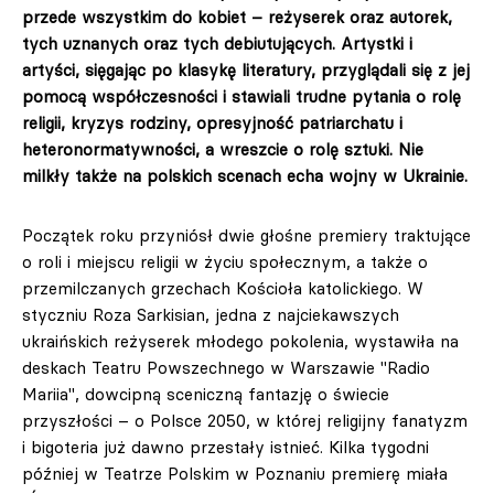
przede wszystkim do kobiet – reżyserek oraz autorek,
tych uznanych oraz tych debiutujących. Artystki i
artyści, sięgając po klasykę literatury, przyglądali się z jej
pomocą współczesności i stawiali trudne pytania o rolę
religii, kryzys rodziny, opresyjność patriarchatu i
heteronormatywności, a wreszcie o rolę sztuki. Nie
milkły także na polskich scenach echa wojny w Ukrainie.
Początek roku przyniósł dwie głośne premiery traktujące
o roli i miejscu religii w życiu społecznym, a także o
przemilczanych grzechach Kościoła katolickiego. W
styczniu Roza Sarkisian, jedna z najciekawszych
ukraińskich reżyserek młodego pokolenia, wystawiła na
deskach Teatru Powszechnego w Warszawie "Radio
Mariia", dowcipną sceniczną fantazję o świecie
przyszłości – o Polsce 2050, w której religijny fanatyzm
i bigoteria już dawno przestały istnieć. Kilka tygodni
później w Teatrze Polskim w Poznaniu premierę miała