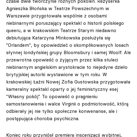
czasie dwie twórczynie różnych pokoleń. Reżyserka
Agnieszka Błońska w Teatrze Powszechnym w
Warszawie przygotowała wspólnie z osobami
niebinarnymi poruszający spektakl o historii polskiego
queeru, a w krakowskim Teatrze Starym niedawno
debiutująca Katarzyna Minkowska posłużyła się
"Orlandem", by opowiedzieć o skomplikowanych losach
słynnej londyńskiej grupy Bloomsbury i samej Woolf. Ale
przewrotna opowieść o żyjącym przez kilka stuleci
niebinarnym angielskim arystokracie to niejedyne dzieło
brytyjskiej autorki wystawione w tym roku. W
krakowskiej Łaźni Nowej Zofia Gustowska przygotowała
kameralny spektakl oparty o jej feministyczny esej
"Własny pokój". To opowieść o pragnieniu
samostanowienia i walce Virginii o podmiotowość, którą
odbierały jej nie tylko społeczne konwenanse, ale i
postępująca choroba psychiczna.
Koniec roku przyniósł premierę inscenizacji wybitnej,