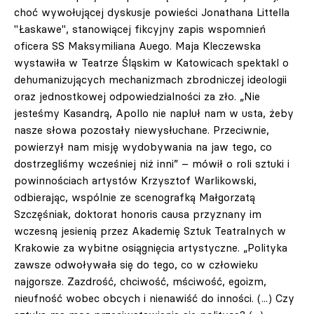
choć wywołującej dyskusje powieści Jonathana Littella
"Łaskawe", stanowiącej fikcyjny zapis wspomnień
oficera SS Maksymiliana Auego. Maja Kleczewska
wystawiła w Teatrze Śląskim w Katowicach spektakl o
dehumanizujących mechanizmach zbrodniczej ideologii
oraz jednostkowej odpowiedzialności za zło. „Nie
jesteśmy Kasandrą, Apollo nie napluł nam w usta, żeby
nasze słowa pozostały niewysłuchane. Przeciwnie,
powierzył nam misję wydobywania na jaw tego, co
dostrzegliśmy wcześniej niż inni” – mówił o roli sztuki i
powinnościach artystów Krzysztof Warlikowski,
odbierając, wspólnie ze scenografką Małgorzatą
Szczęśniak, doktorat honoris causa przyznany im
wczesną jesienią przez Akademię Sztuk Teatralnych w
Krakowie za wybitne osiągnięcia artystyczne. „Polityka
zawsze odwoływała się do tego, co w człowieku
najgorsze. Zazdrość, chciwość, mściwość, egoizm,
nieufność wobec obcych i nienawiść do inności. (...) Czy