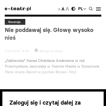
PL
Recenzje
Nie poddawaj się. Głowę wysoko
nieś
12.03.2025, 10:28
Wersja do druku
„Calineczka” Hansa Christiana Andersena w reż.
Przemysława Jaszczaka w Teatrze Maska w Rzeszowie.
Pisze Aneta Gieroń w portalu Biznes i Styl.
Zaloguj się i czytaj dalej za