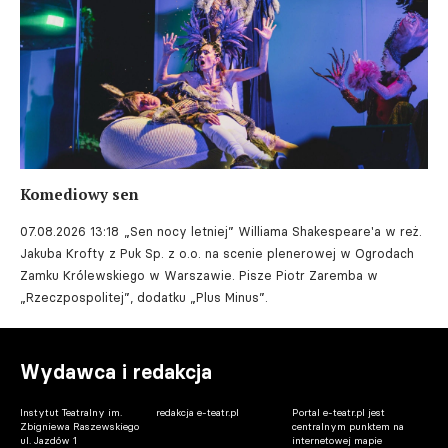
Komediowy sen
07.08.2026 13:18
„Sen nocy letniej” Williama Shakespeare'a w reż.
Jakuba Krofty z Puk Sp. z o.o. na scenie plenerowej w Ogrodach
Zamku Królewskiego w Warszawie. Pisze Piotr Zaremba w
„Rzeczpospolitej”, dodatku „Plus Minus”.
Wydawca i redakcja
Instytut Teatralny im.
redakcja e-teatr.pl
Portal e-teatr.pl jest
Zbigniewa Raszewskiego
centralnym punktem na
ul. Jazdów 1
internetowej mapie