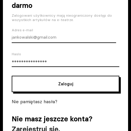
darmo
Zalogowani użytkownicy mają nieograniczony dostęp do
wszystkich artykułów na e-teatrze.
Adres e-mail
Haslo
Zaloguj
Nie pamiętasz hasła?
Nie masz jeszcze konta?
Zarejestruj się
.