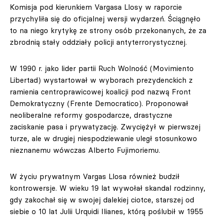
Komisja pod kierunkiem Vargasa Llosy w raporcie
przychyliła się do oficjalnej wersji wydarzeń. Ściągnęło
to na niego krytykę ze strony osób przekonanych, że za
zbrodnią stały oddziały policji antyterrorystycznej.
W 1990 r. jako lider partii Ruch Wolność (Movimiento
Libertad) wystartował w wyborach prezydenckich z
ramienia centroprawicowej koalicji pod nazwą Front
Demokratyczny (Frente Democratico). Proponował
neoliberalne reformy gospodarcze, drastyczne
zaciskanie pasa i prywatyzację. Zwyciężył w pierwszej
turze, ale w drugiej niespodziewanie uległ stosunkowo
nieznanemu wówczas Alberto Fujimoriemu.
W życiu prywatnym Vargas Llosa również budził
kontrowersje. W wieku 19 lat wywołał skandal rodzinny,
gdy zakochał się w swojej dalekiej ciotce, starszej od
siebie o 10 lat Julii Urquidi Ilianes, którą poślubił w 1955