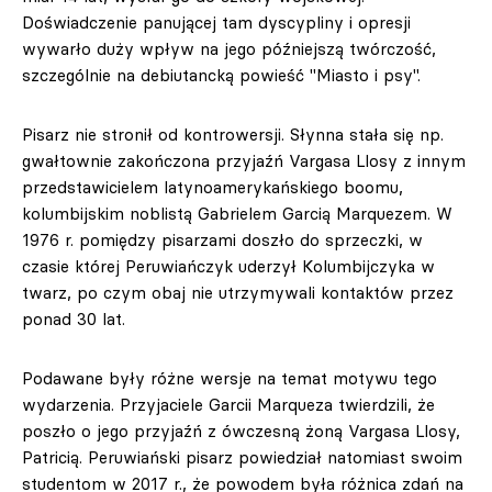
Doświadczenie panującej tam dyscypliny i opresji
wywarło duży wpływ na jego późniejszą twórczość,
szczególnie na debiutancką powieść "Miasto i psy".
Pisarz nie stronił od kontrowersji. Słynna stała się np.
gwałtownie zakończona przyjaźń Vargasa Llosy z innym
przedstawicielem latynoamerykańskiego boomu,
kolumbijskim noblistą Gabrielem Garcią Marquezem. W
1976 r. pomiędzy pisarzami doszło do sprzeczki, w
czasie której Peruwiańczyk uderzył Kolumbijczyka w
twarz, po czym obaj nie utrzymywali kontaktów przez
ponad 30 lat.
Podawane były różne wersje na temat motywu tego
wydarzenia. Przyjaciele Garcii Marqueza twierdzili, że
poszło o jego przyjaźń z ówczesną żoną Vargasa Llosy,
Patricią. Peruwiański pisarz powiedział natomiast swoim
studentom w 2017 r., że powodem była różnica zdań na