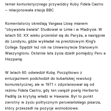
temat komunistycznego przywódcy Kuby Fidela Castro
– relacjonowała stacja BBC.
Komentatorzy określają Vargasa Llosę mianem
"obywatela świata". Studiował w Limie i w Madrycie. W
latach 50. XX wieku przeniósł się do Paryża, a następnie
do Londynu, gdzie wykładał na prestiżowym King’s
College. Spędził też rok na Uniwersytecie Stanowym
Waszyngtonu. Ostatnie lata życia dzielił pomiędzy Peru a
Hiszpanię.
W latach 60. odwiedził Kubę. Początkowo z
entuzjazmem podchodził do kubańskiej rewolucji
komunistycznej, ale w 1971 r. zdystansował się od
reżimu Fidela Castro, gdy ten uwięził poetę Herberto
Padillę za krytykę władz w Hawanie. Był to punkt
zwrotny w życiu politycznym peruwiańskiego pisarza,
który przeszedł na pozycje wolnościowe.