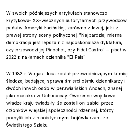
W swoich późniejszych artykułach stanowczo
krytykował XX-wiecznych autorytarnych przywódców
państw Ameryki Łacińskiej, zarówno z lewej, jak i z
prawej strony sceny politycznej. "Najbardziej mierna
demokracja jest lepsza niż najdoskonalsza dyktatura,
czy przewodzi jej Pinochet, czy Fidel Castro" – pisał w
2022 r. na łamach dziennika "El Pais".
W 1983 r. Vargas Llosa został przewodniczącym komisji
śledczej badającej sprawę śmierci ośmiu dziennikarzy i
dwóch innych osób w peruwiańskich Andach, znanej
jako masakra w Uchuraccay. Ówczesne wojskowe
władze kraju twiedziły, że zostali oni zabici przez
członków wiejskiej społeczności rdzennej, którzy
pomylili ich z maoistycznymi bojówkarzami ze
Świetlistego Szlaku.