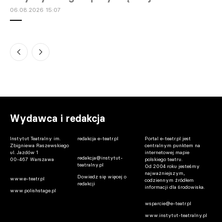
06.08.2026 15:07
Warszawa. „Młodzi” – spektakl plenerowy
Teatru Ochoty
06.08.2026 13:38
Wydawca i redakcja
Instytut Teatralny im.
redakcja e-teatr.pl
Portal e-teatr.pl jest
Zbigniewa Raszewskiego
centralnym punktem na
Warszawa. Premiera spektaklu „Osiecka”
ul. Jazdów 1
internetowej mapie
redakcja@instytut-
00-467 Warszawa
polskiego teatru.
w reż. Ewy Telegi w Teatrze Ateneum w
teatralny.pl
Od 2004 roku jesteśmy
najważniejszym,
październiku
Dowiedz się więcej o
www.e-teatr.pl
codziennym źródłem
redakcji
informacji dla środowiska.
06.08.2026 12:00
www.polishstage.pl
wsparcie@e-teatr.pl
www.instytut-teatralny.pl