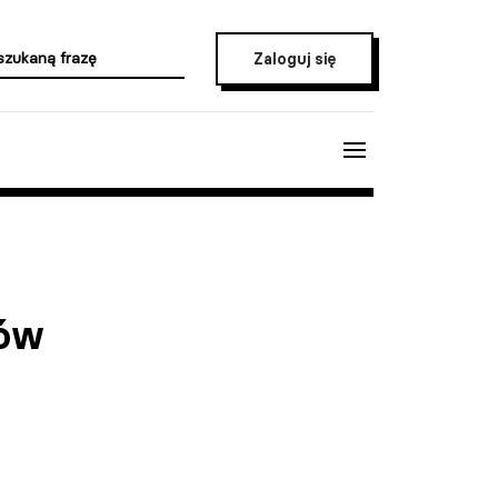
Zaloguj się
rów