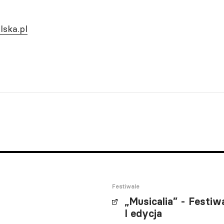
lska.pl
Festiwale
„Musicalia” - Festi
I edycja