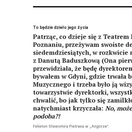
To będzie dzieło jego życia
Patrząc, co dzieje się z Teatre
Poznaniu, przeżywam swoiste de
siedemdziesiątych, w rozkwicie 
z Danutą Baduszkową (Ona pier
przewidziała, że będę dyrektorem
bywałem w Gdyni, gdzie trwała 
Muzycznego i trzeba było ją wiz
towarzystwie dyrektorki, wszyst
chwalić, bo jak tylko się zamilk
natychmiast krzyczała:
No, może 
podoba?!
Felieton Sławomira Pietrasa w „Angorze".