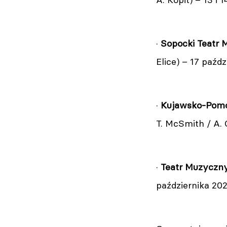
·
Sopocki Teatr 
Elice) – 17 paźdz
·
Kujawsko-Pomor
T. McSmith / A. G
·
Teatr Muzyczny 
października 2023