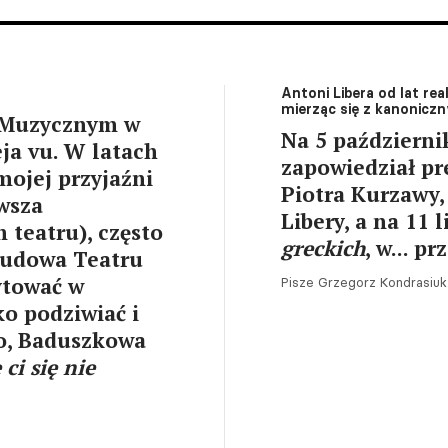
Antoni Libera od lat re
mierząc się z kanonicz
m Muzycznym w
Na 5 październi
ja vu. W latach
zapowiedział p
mojej przyjaźni
Piotra Kurzawy
wsza
Libery, a na 11 
 teatru), często
greckich
, w... p
budowa Teatru
ytować w
Pisze Grzegorz Kondrasiuk
ko podziwiać i
ło, Baduszkowa
ci się nie