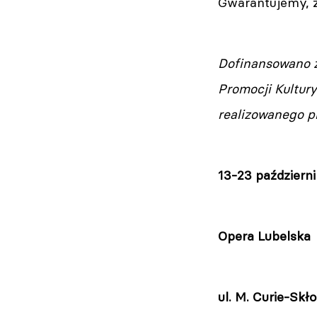
Gwarantujemy, ż
Dofinansowano z
Promocji Kultur
realizowanego pr
13-23 październi
Opera Lubelska
ul. M. Curie-Skł