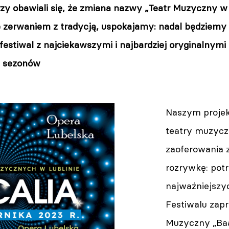
zy obawiali się, że zmiana nazwy „Teatr Muzyczny w 
e zerwaniem z tradycją, uspokajamy: nadal będziemy
 festiwal z najciekawszymi i najbardziej oryginalnym
h sezonów
Naszym proje
teatry muzycz
zaoferowania z
rozrywkę: potr
najważniejszy
Festiwalu zapr
Muzyczny „Baa