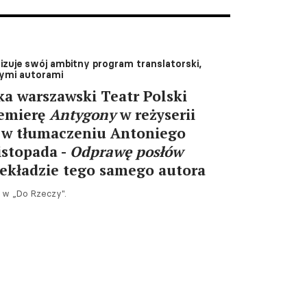
alizuje swój ambitny program translatorski,
nymi autorami
ka warszawski Teatr Polski
remierę
Antygony
w reżyserii
, w tłumaczeniu Antoniego
listopada -
Odprawę posłów
rzekładzie tego samego autora
 w „Do Rzeczy".