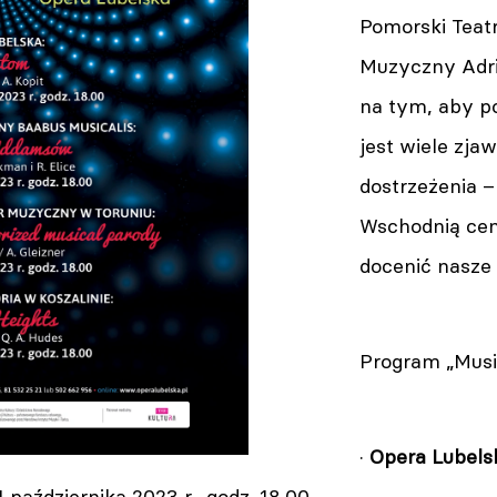
Pomorski Teatr
Muzyczny Adri
na tym, aby po
jest wiele zja
dostrzeżenia 
Wschodnią cent
docenić nasze
Program „Musi
·
Opera Lubels
14 października 2023 r., godz. 18.00