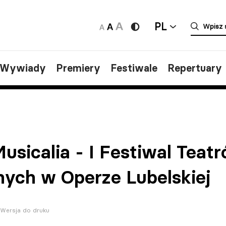
PL
/Wywiady
Premiery
Festiwale
Repertuary
Musicalia - I Festiwal Teat
ych w Operze Lubelskiej
Wersja do druku