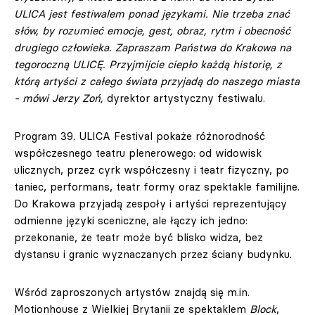
ULICA jest festiwalem ponad językami. Nie trzeba znać
słów, by rozumieć emocje, gest, obraz, rytm i obecność
drugiego człowieka. Zapraszam Państwa do Krakowa na
tegoroczną ULICĘ. Przyjmijcie ciepło każdą historię, z
którą artyści z całego świata przyjadą do naszego miasta
- mówi Jerzy Zoń,
dyrektor artystyczny festiwalu.
Program 39. ULICA Festival pokaże różnorodność
współczesnego teatru plenerowego: od widowisk
ulicznych, przez cyrk współczesny i teatr fizyczny, po
taniec, performans, teatr formy oraz spektakle familijne.
Do Krakowa przyjadą zespoły i artyści reprezentujący
odmienne języki sceniczne, ale łączy ich jedno:
przekonanie, że teatr może być blisko widza, bez
dystansu i granic wyznaczanych przez ściany budynku.
Wśród zaproszonych artystów znajdą się m.in.
Motionhouse z Wielkiej Brytanii ze spektaklem
Block
,