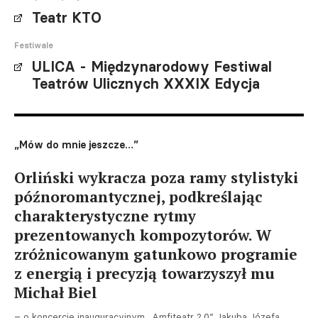
Teatr KTO
Festiwale
ULICA - Międzynarodowy Festiwal
Teatrów Ulicznych XXXIX Edycja
„Mów do mnie jeszcze…”
Orliński wykracza poza ramy stylistyki
późnoromantycznej, podkreślając
charakterystyczne rytmy
prezentowanych kompozytorów. W
zróżnicowanym gatunkowo programie
z energią i precyzją towarzyszył mu
Michał Biel
– o koncercie inauguracyjnym „Amfiteatr 2.0” Jakuba Józefa