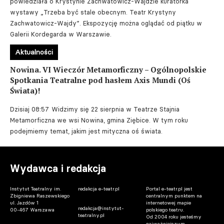
powiedziała o Krystynie Zachwatowicz-Wajdzie kuratorka
wystawy „Trzeba być stale obecnym. Teatr Krystyny
Zachwatowicz-Wajdy”. Ekspozycję można oglądać od piątku w
Galerii Kordegarda w Warszawie.
Aktualności
Nowina. VI Wieczór Metamorficzny – Ogólnopolskie
Spotkania Teatralne pod hasłem Axis Mundi (Oś
Świata)!
Dzisiaj 08:57
Widzimy się 22 sierpnia w Teatrze Stajnia
Metamorficzna we wsi Nowina, gmina Ziębice. W tym roku
podejmiemy temat, jakim jest mityczna oś świata.
Wydawca i redakcja
Instytut Teatralny im.
redakcja e-teatr.pl
Portal e-teatr.pl jest
Zbigniewa Raszewskiego
centralnym punktem na
ul. Jazdów 1
internetowej mapie
redakcja@instytut-
00-467 Warszawa
polskiego teatru.
teatralny.pl
Od 2004 roku jesteśmy
najważniejszym,