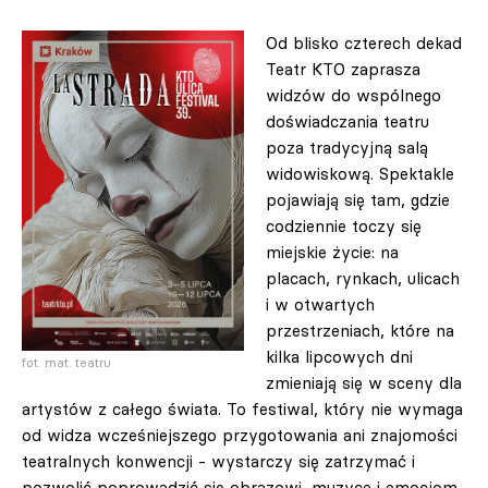
Od blisko czterech dekad
Teatr KTO zaprasza
widzów do wspólnego
doświadczania teatru
poza tradycyjną salą
widowiskową. Spektakle
pojawiają się tam, gdzie
codziennie toczy się
miejskie życie: na
placach, rynkach, ulicach
i w otwartych
przestrzeniach, które na
kilka lipcowych dni
fot. mat. teatru
zmieniają się w sceny dla
artystów z całego świata. To festiwal, który nie wymaga
od widza wcześniejszego przygotowania ani znajomości
teatralnych konwencji - wystarczy się zatrzymać i
pozwolić poprowadzić się obrazowi, muzyce i emocjom.