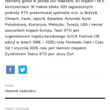
teatralny gościł w ponad 250 miastach, 40 krajach i na 5
kontynentach. W trakcie blisko 300 zagranicznych
podróży KTO prezentował spektakle m.in. w Brazylii,
Chinach, Iranie, Japonii, Kanadzie, Kolumbii, Korei
Południowej, Kostaryce, Meksyku, Tunezji, USA i niemal
wszystkich krajach Europy. Teatr KTO jest
organizatorem międzynarodowego ULICA Festival (38
edycji w latach 1988 – 2025) oraz Festiwalu Ciało i Czas.
Od 1 stycznia 2005 roku jest teatrem miejskim.
Dyrektorem Teatru KTO jest Jerzy Zoń.
Źródło:
Materiał nadesłany
Teatry i instytucje