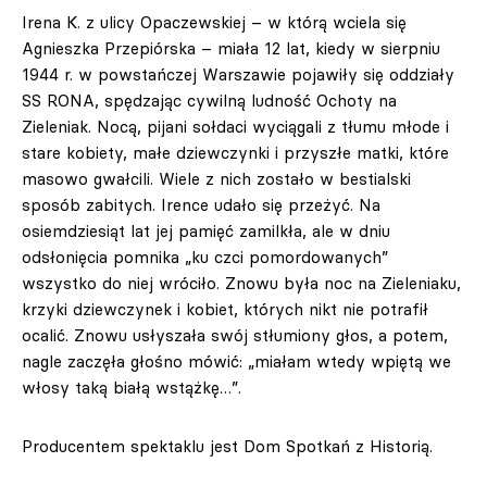
Irena K. z ulicy Opaczewskiej – w którą wciela się
Agnieszka Przepiórska – miała 12 lat, kiedy w sierpniu
1944 r. w powstańczej Warszawie pojawiły się oddziały
SS RONA, spędzając cywilną ludność Ochoty na
Zieleniak. Nocą, pijani sołdaci wyciągali z tłumu młode i
stare kobiety, małe dziewczynki i przyszłe matki, które
masowo gwałcili. Wiele z nich zostało w bestialski
sposób zabitych. Irence udało się przeżyć. Na
osiemdziesiąt lat jej pamięć zamilkła, ale w dniu
odsłonięcia pomnika „ku czci pomordowanych”
wszystko do niej wróciło. Znowu była noc na Zieleniaku,
krzyki dziewczynek i kobiet, których nikt nie potrafił
ocalić. Znowu usłyszała swój stłumiony głos, a potem,
nagle zaczęła głośno mówić: „miałam wtedy wpiętą we
włosy taką białą wstążkę…”.
Producentem spektaklu jest Dom Spotkań z Historią.