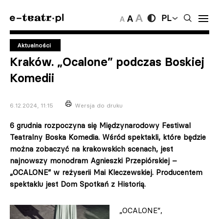
PL
Aktualności
Kraków. „Ocalone” podczas Boskiej
Komedii
6.12.2024, 11:15
Wersja do druku
6 grudnia rozpoczyna się Międzynarodowy Festiwal
Teatralny Boska Komedia. Wśród spektakli, które będzie
można zobaczyć na krakowskich scenach, jest
najnowszy monodram Agnieszki Przepiórskiej –
„OCALONE” w reżyserii Mai Kleczewskiej.
Producentem
spektaklu jest Dom Spotkań z Historią.
„OCALONE”,