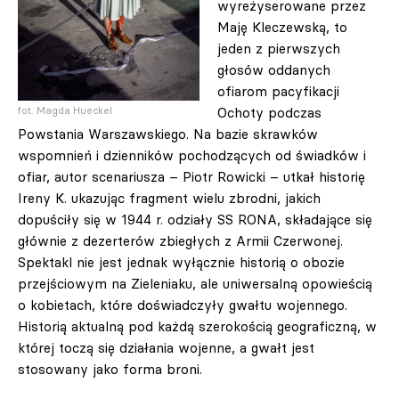
wyreżyserowane przez
Maję Kleczewską, to
jeden z pierwszych
głosów oddanych
ofiarom pacyfikacji
Ochoty podczas
fot. Magda Hueckel
Powstania Warszawskiego. Na bazie skrawków
wspomnień i dzienników pochodzących od świadków i
ofiar, autor scenariusza – Piotr Rowicki – utkał historię
Ireny K. ukazując fragment wielu zbrodni, jakich
dopuściły się w 1944 r. odziały SS RONA, składające się
głównie z dezerterów zbiegłych z Armii Czerwonej.
Spektakl nie jest jednak wyłącznie historią o obozie
przejściowym na Zieleniaku, ale uniwersalną opowieścią
o kobietach, które doświadczyły gwałtu wojennego.
Historią aktualną pod każdą szerokością geograficzną, w
której toczą się działania wojenne, a gwałt jest
stosowany jako forma broni.