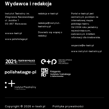
Wydawca i redakcja
Instytut Teatralny im.
redakcja e-teatr.pl
Portal e-teatr.pl jest
Zbigniewa Raszewskiego
centralnym punktem na
ul. Jazdów 1
internetowej mapie
redakcja@instytut-
00-467 Warszawa
polskiego teatru.
teatralny.pl
Od 2004 roku jesteśmy
najważniejszym,
Dowiedz się więcej o
www.e-teatr.pl
codziennym źródłem
redakcji
informacji dla środowiska.
www.polishstage.pl
wsparcie@e-teatr.pl
www.instytut-teatralny.pl
Copyright © 2026 e-teatr.pl
Polityka prywatności