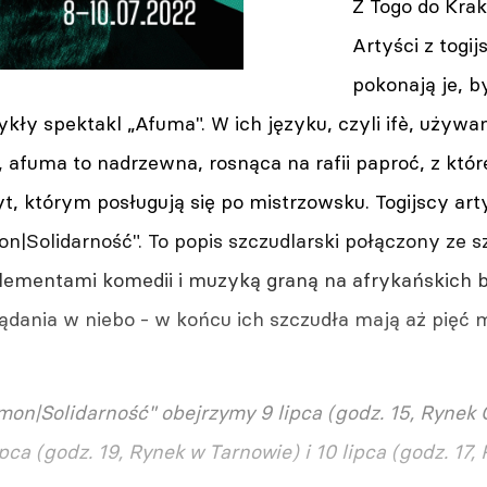
Z Togo do Kra
Artyści z togi
pokonają je, 
ły spektakl „Afuma". W ich języku, czyli ifè, używ
, afuma to nadrzewna, rosnąca na rafii paproć, z któ
yt, którym posługują się po mistrzowsku. Togijscy ar
n|Solidarność". To popis szczudlarski połączony ze s
lementami komedii i muzyką graną na afrykańskich 
ądania w niebo - w końcu ich szczudła mają aż pięć 
mon|Solidarność" obejrzymy 9 lipca (godz. 15, Rynek
ipca (godz. 19, Rynek w Tarnowie) i 10 lipca (godz. 17