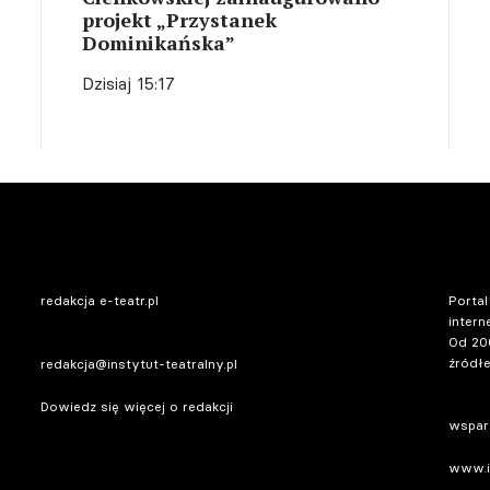
projekt „Przystanek
Dominikańska”
Dzisiaj 15:17
redakcja e-teatr.pl
Portal
intern
Od 20
źródłe
redakcja@instytut-teatralny.pl
Dowiedz się więcej o redakcji
wsparc
www.in