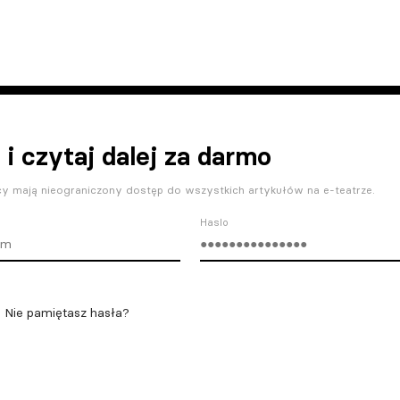
 i czytaj dalej za darmo
y mają nieograniczony dostęp do wszystkich artykułów na e-teatrze.
Haslo
Nie pamiętasz hasła?