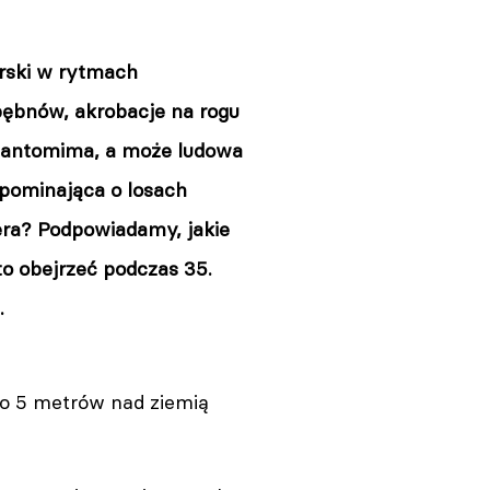
arski w rytmach
bębnów, akrobacje na rogu
 pantomima, a może ludowa
pominająca o losach
ra? Podpowiadamy, jakie
o obejrzeć podczas 35.
.
go 5 metrów nad ziemią