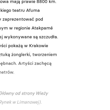
kowa mają prawie 8800 km.
jskiego teatru Afuma
by zaprezentować pod
anym w regionie Atakpamé
rej wykonywane są szczudła.
tyści pokażą w Krakowie
ztuką żonglerki, tworzeniem
bębnach. Artyści zachęcą
metrów.
 Główny od strony Wieży
, Rynek w Limanowej).