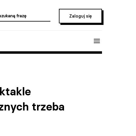
Zaloguj się
ktakle
cznych trzeba