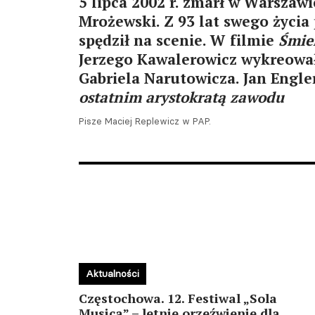
5 lipca 2002 r. zmarł w Warszawi
Mrożewski. Z 93 lat swego życia
spędził na scenie. W filmie
Śmie
Jerzego Kawalerowicz wykreował
Gabriela Narutowicza. Jan Engle
ostatnim arystokratą zawodu
Pisze Maciej Replewicz w PAP.
Aktualności
Częstochowa. 12. Festiwal „Sola
Musica” – letnie orzeźwienie dla