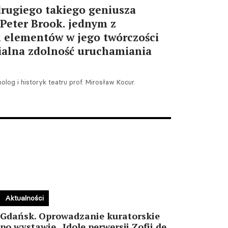
drugiego takiego geniusza
 Peter Brook. jednym z
h elementów w jego twórczości
ialna zdolność uruchamiania
olog i historyk teatru prof. Mirosław Kocur.
Aktualności
Gdańsk. Oprowadzanie kuratorskie
po wystawie „Idole perwersji Zofii de