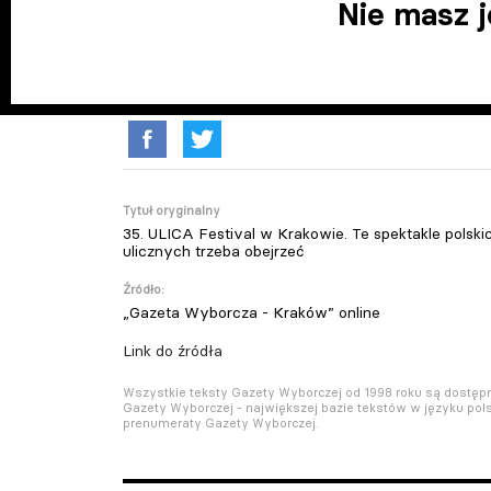
Nie masz 
Tytuł oryginalny
35. ULICA Festival w Krakowie. Te spektakle polsk
ulicznych trzeba obejrzeć
Źródło:
„Gazeta Wyborcza - Kraków” online
Link do źródła
Wszystkie teksty Gazety Wyborczej od 1998 roku są dostę
Gazety Wyborczej - największej bazie tekstów w języku pols
prenumeraty Gazety Wyborczej.