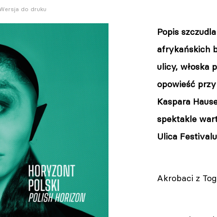
Wersja do druku
Popis szczudl
afrykańskich 
ulicy, włoska
opowieść przy
Kaspara Hause
spektakle wart
Ulica Festivalu
Akrobaci z To