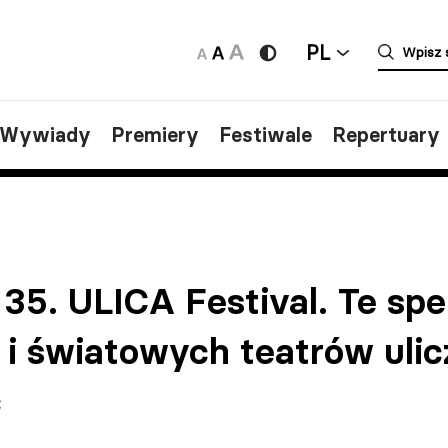
PL
/Wywiady
Premiery
Festiwale
Repertuary
35. ULICA Festival. Te spe
 i światowych teatrów uli
ć