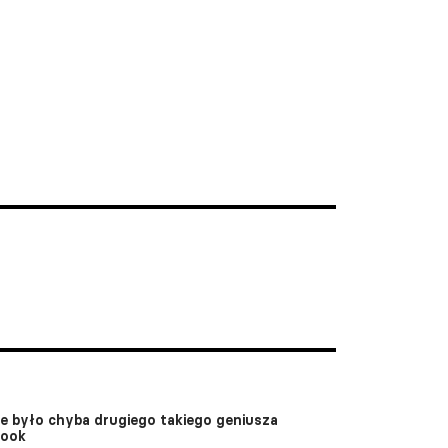
ie było chyba drugiego takiego geniusza
rook