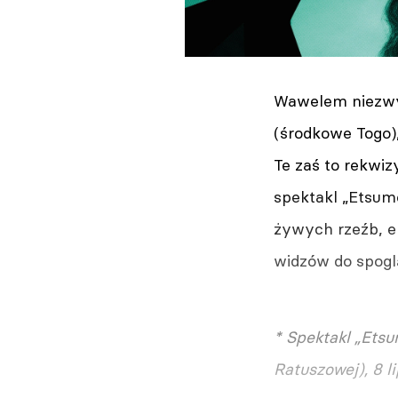
Wawelem niezwyk
(środkowe Togo)
Te zaś to rekwiz
spektakl „Etsumo
żywych rzeźb, e
widzów do spogl
* Spektakl „Etsu
Ratuszowej), 8 l