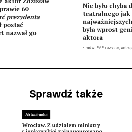
e aktor Zdzisław
Nie było chyba 
 prawie 60
teatralnego jak
rć prezydenta
najważniejszyc
 postać
była wprost gen
rt nazwał go
aktora
- mówi PAP reżyser, antrop
Sprawdź także
Aktualności
Wrocław. Z udziałem ministry
Cienkowskiej zainaugurowano