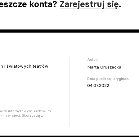
jeszcze konta?
Zarejestruj się
.
Autor:
ich i światowych teatrów
Marta Gruszecka
Data publikacji oryginału:
04.07.2022
pne w internetowym Archiwum
kim w sieci. Skorzystaj z