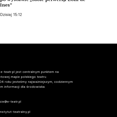
Ines”
Dzisiaj 15:12
 e-teatr.pl jest centralnym punktem na
etowej mapie polskiego teatru.
04 roku jesteśmy najważniejszym, codziennym
m informacji dla środowiska.
ie@e-teatr.pl
stytut-teatralny.pl