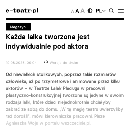
PL
Magazyn
Każda lalka tworzona jest
indywidualnie pod aktora
19.08.2025, 09:04
Wersja do druku
Od niewielkich stolikowych, poprzez takie rozmiarów
człowieka, aż po trzymetrowe i animowane przez kilku
aktorów – w Teatrze Lalek Pleciuga w pracowni
plastyczno-konstrukcyjnej tworzone są jedyne w swoim
rodzaju lalki, które dzieci niejednokrotnie chciałyby
zabrać ze sobą do domu. „W tę magię teatru uwierzyliby
też dorośli”, mówi kierowniczka pracowni. Pisze
Agnieszka Wojs w portalu wszczecinie.pl.