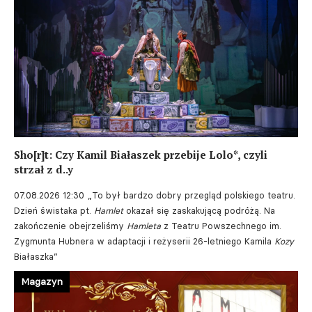
Sho[r]t: Czy Kamil Białaszek przebije Lolo*, czyli
strzał z d..y
07.08.2026 12:30
„To był bardzo dobry przegląd polskiego teatru.
Dzień świstaka pt.
Hamlet
okazał się zaskakującą podróżą. Na
zakończenie obejrzeliśmy
Hamleta
z Teatru Powszechnego im.
Zygmunta Hubnera w adaptacji i reżyserii 26-letniego Kamila
Kozy
Białaszka”
Magazyn