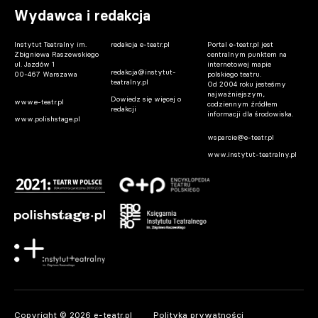
Wydawca i redakcja
Instytut Teatralny im.
redakcja e-teatr.pl
Portal e-teatr.pl jest
Zbigniewa Raszewskiego
centralnym punktem na
ul. Jazdów 1
internetowej mapie
redakcja@instytut-
00-467 Warszawa
polskiego teatru.
teatralny.pl
Od 2004 roku jesteśmy
najważniejszym,
Dowiedz się więcej o
www.e-teatr.pl
codziennym źródłem
redakcji
informacji dla środowiska.
www.polishstage.pl
wsparcie@e-teatr.pl
www.instytut-teatralny.pl
Copyright © 2026 e-teatr.pl
Polityka prywatności