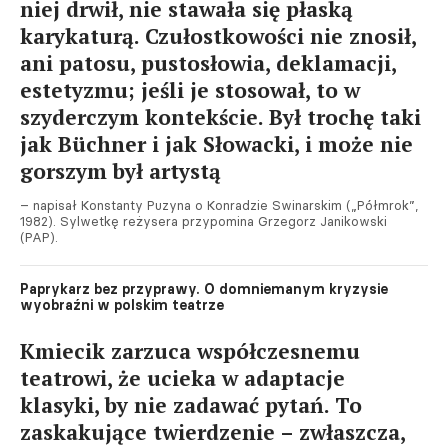
niej drwił, nie stawała się płaską
karykaturą. Czułostkowości nie znosił,
ani patosu, pustosłowia, deklamacji,
estetyzmu; jeśli je stosował, to w
szyderczym kontekście. Był trochę taki
jak Büchner i jak Słowacki, i może nie
gorszym był artystą
– napisał Konstanty Puzyna o Konradzie Swinarskim („Półmrok”,
1982). Sylwetkę reżysera przypomina Grzegorz Janikowski
(PAP).
Paprykarz bez przyprawy. O domniemanym kryzysie
wyobraźni w polskim teatrze
Kmiecik zarzuca współczesnemu
teatrowi, że ucieka w adaptacje
klasyki, by nie zadawać pytań. To
zaskakujące twierdzenie – zwłaszcza,