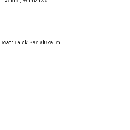
tr Capitol, Warszawa
, Teatr Lalek Banialuka im.