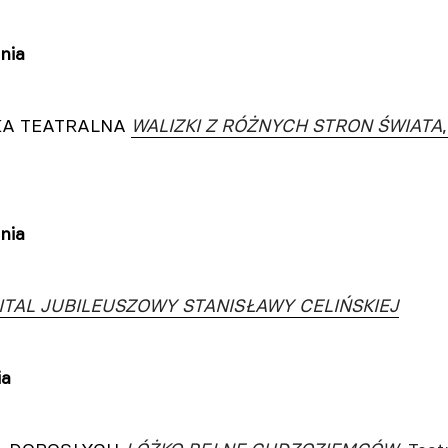
pnia
KA TEATRALNA
WALIZKI Z RÓŻNYCH STRON ŚWIATA
pnia
ITAL JUBILEUSZOWY STANISŁAWY CELIŃSKIEJ
ia