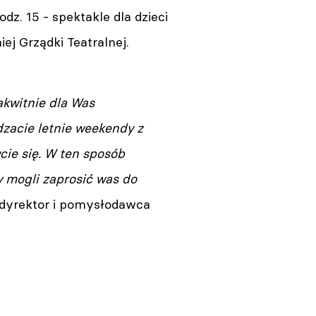
odz. 15 - spektakle dla dzieci
ej Grządki Teatralnej.
Zakwitnie dla Was
ędzacie letnie weekendy z
cie się. W ten sposób
y mogli zaprosić was do
 dyrektor i pomysłodawca