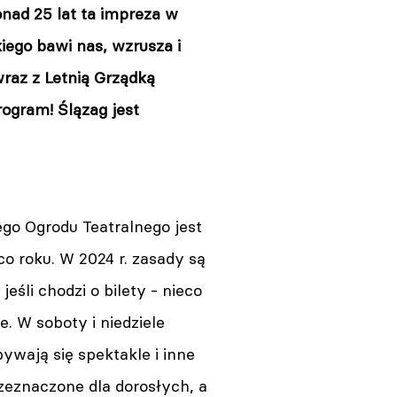
nad 25 lat ta impreza w
ego bawi nas, wzrusza i
raz z Letnią Grządką
rogram! Ślązag jest
go Ogrodu Teatralnego jest
co roku. W 2024 r. zasady są
eśli chodzi o bilety - nieco
 W soboty i niedziele
wają się spektakle i inne
zeznaczone dla dorosłych, a