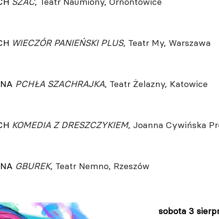
YCH
SZAC
, Teatr Naumiony, Ornontowice
YCH
WIECZÓR PANIEŃSKI PLUS
, Teatr My, Warszawa
LNA
PCHŁA SZACHRAJKA
, Teatr Żelazny, Katowice
YCH
KOMEDIA Z DRESZCZYKIEM
, Joanna Cywińska P
LNA
GBUREK
, Teatr Nemno, Rzeszów
sobota
3 sierp