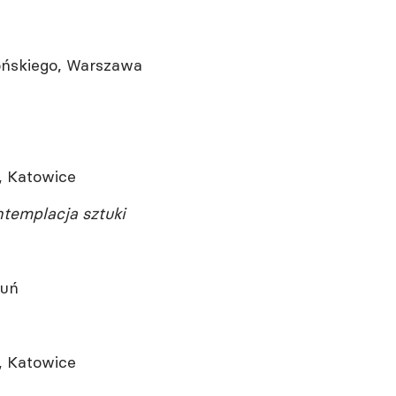
ońskiego, Warszawa
m, Katowice
templacja sztuki
ruń
e, Katowice