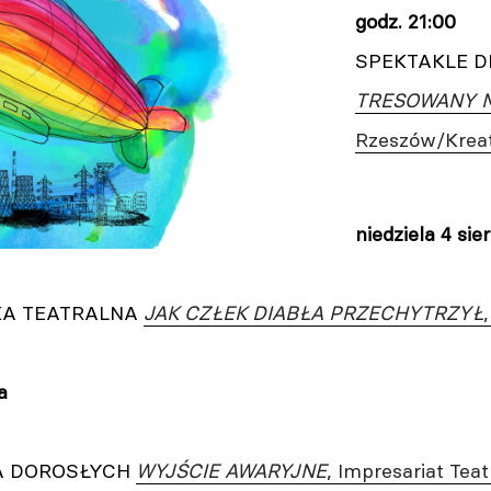
godz. 21:00
SPEKTAKLE D
TRESOWANY 
Rzeszów/Krea
niedziela
4 sie
KA TEATRALNA
JAK CZŁEK DIABŁA PRZECHYTRZYŁ
a
A DOROSŁYCH
WYJŚCIE AWARYJNE
, Impresariat Te