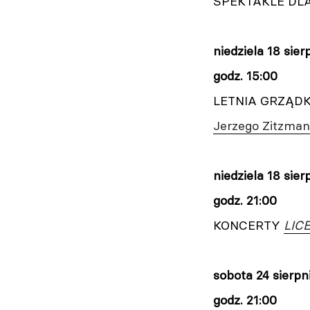
SPEKTAKLE DL
niedziela
18 sier
godz. 15:00
LETNIA GRZĄD
Jerzego Zitzmana
niedziela
18 sier
godz. 21:00
KONCERTY
LIC
sobota
24 sierpn
godz. 21:00