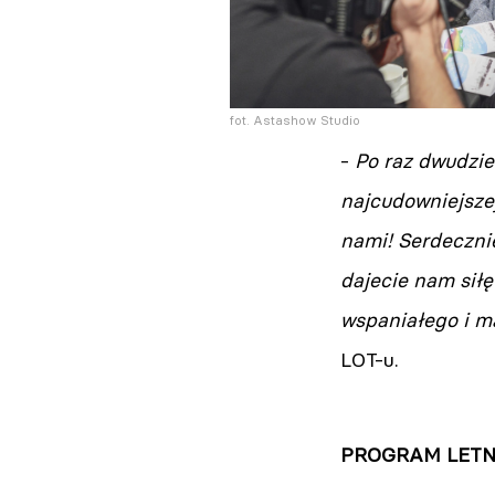
fot. Astashow Studio
-
Po raz dwudzies
najcudowniejszej
nami! Serdecznie
dajecie nam siłę
wspaniałego i m
LOT-u.
PROGRAM LETN