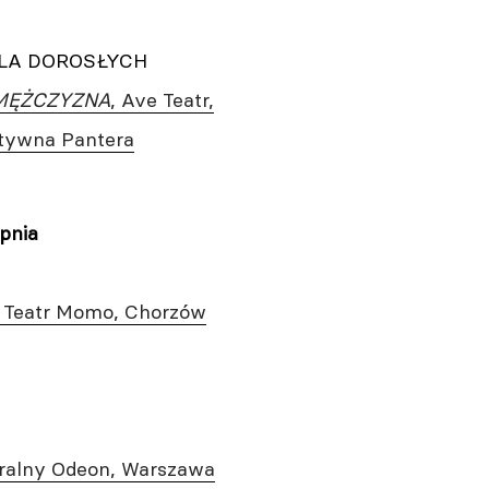
LA DOROSŁYCH
MĘŻCZYZNA
, Ave Teatr,
tywna Pantera
rpnia
, Teatr Momo, Chorzów
atralny Odeon, Warszawa