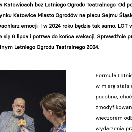
w Katowicach bez Letniego Ogrodu Teatralnego. Od po
ynku Katowice Miasto Ogrodów na placu Sejmu Śląski
achlarz emocji. I w 2024 roku będzie tak samo. LOT w
e się 6 lipca i potrwa do końca wakacji. Sprawdźcie p
nym Letniego Ogrodu Teatralnego 2024.
Formuła Letnie
w miarę stała 
podobne, choć j
zmodyfikowane.
wieczorem odby
wydarzenia pr