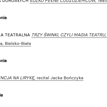
A DOROSŁYCH
ŁÓŻKO PEŁNE CUDZOZIEMCÓW
, Tea
pnia
KA TEATRALNA
TRZY ŚWINKI, CZYLI MAGIA TEATRU
, Bielsko-Biała
pnia
ENCJA NA LIRYKĘ
, recital Jacka Bończyka
ia