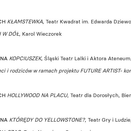
YCH
KŁAMSTEWKA
, Teatr Kwadrat im. Edwarda Dziew
I W DÓŁ
, Karol Wieczorek
LNA
KOPCIUSZEK
, Śląski Teatr Lalki i Aktora Ateneu
eci i rodziców w ramach projektu FUTURE ARTIST- kon
YCH
HOLLYWOOD NA PLACU
, Teatr dla Dorosłych, Bie
LNA
KTÓRĘDY DO YELLOWSTONE?
, Teatr Gry i Ludzi