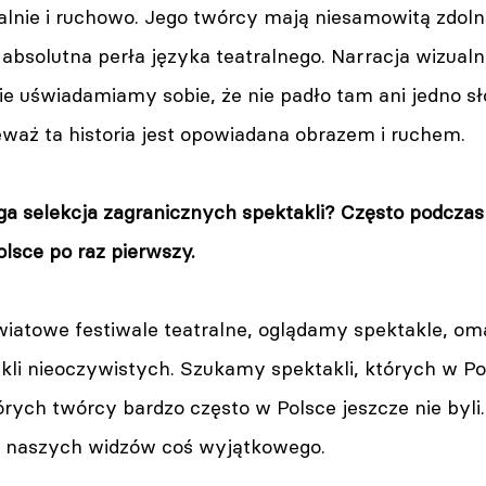
alnie i ruchowo. Jego twórcy mają niesamowitą zdol
absolutna perła języka teatralnego. Narracja wizualn
e uświadamiamy sobie, że nie padło tam ani jedno sł
eważ ta historia jest opowiadana obrazem i ruchem.
ga selekcja zagranicznych spektakli? Często podcza
lsce po raz pierwszy.
światowe festiwale teatralne, oglądamy spektakle, o
li nieoczywistych. Szukamy spektakli, których w Pol
ych twórcy bardzo często w Polsce jeszcze nie byli.
a naszych widzów coś wyjątkowego.