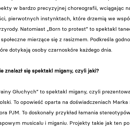
pekty w bardzo precyzyjnej choreografii, wciągając n
ości, pierwotnych instynktach, które drzemią we wsp
zyrody. Natomiast „Born to protest” to spektakl tanec
 społeczne mierzące się z rasizmem. Podkreśla godno
tóre dotykają osoby czarnoskóre każdego dnia.
 znalazł się spektakl migany, czyli jaki?
 Krainy Głuchych” to spektakl migany, czyli prezento
polski. To opowieść oparta na doświadczeniach Marka
tora PJM. To doskonały przykład łamania stereotypó
apowym musicalu i miganiu. Projekty takie jak ten po