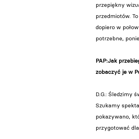
przepiękny wizu
przedmiotów. To 
dopiero w połowi
potrzebne, poni
PAP:Jak przebie
zobaczyć je w Po
D.G.: Śledzimy 
Szukamy spektak
pokazywano, któr
przygotować dl