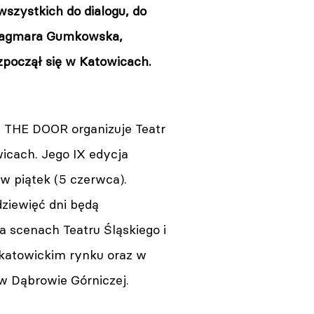
wszystkich do dialogu, do
P Dagmara Gumkowska,
począł się w Katowicach.
 THE DOOR organizuje Teatr
icach. Jego IX edycja
 w piątek (5 czerwca).
dziewięć dni będą
 scenach Teatru Śląskiego i
 katowickim rynku oraz w
w Dąbrowie Górniczej.