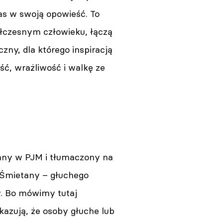
as w swoją opowieść. To
ółczesnym człowieku, łączą
zny, dla którego inspiracją
ść, wrażliwość i walkę ze
wany w PJM i tłumaczony na
 Śmietany – głuchego
w. Bo mówimy tutaj
kazują, że osoby głuche lub