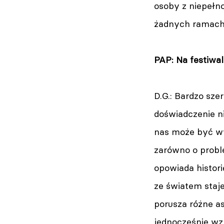
osoby z niepełno
żadnych ramach
PAP: Na festiwa
D.G.: Bardzo sz
doświadczenie n
nas może być wy
zarówno o probl
opowiada histori
ze światem staje
porusza różne as
jednocześnie wz