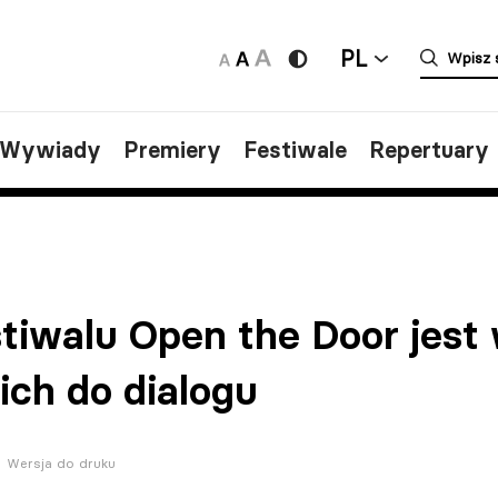
PL
/Wywiady
Premiery
Festiwale
Repertuary
tiwalu Open the Door jest
ich do dialogu
Wersja do druku