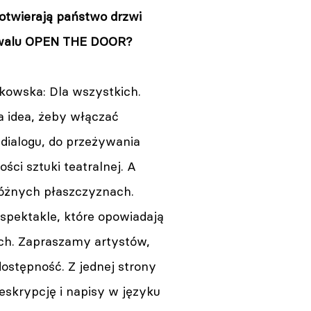
 otwierają państwo drzwi
iwalu OPEN THE DOOR?
owska: Dla wszystkich.
a idea, żeby włączać
dialogu, do przeżywania
ści sztuki teatralnej. A
różnych płaszczyznach.
spektakle, które opowiadają
ch. Zapraszamy artystów,
dostępność. Z jednej strony
skrypcję i napisy w języku