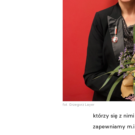
fot. Grzegorz Layer
którzy się z nim
zapewniamy m.in