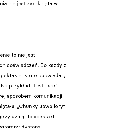
nia nie jest zamknięta w
nie to nie jest
ch doświadczeń. Bo każdy z
ektakle, które opowiadają
Na przykład „Lost Lear”
tórej sposobem komunikacji
miętała. „Chunky Jewellery”
rzyjaźnią. To spektakl
 ogromny dystans.