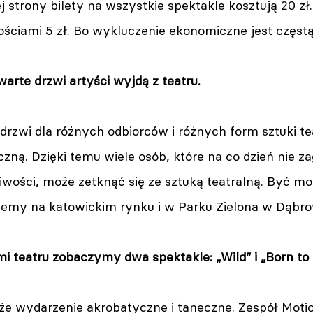
ej strony bilety na wszystkie spektakle kosztują 20 zł.
ciami 5 zł. Bo wykluczenie ekonomiczne jest częstą 
warte drzwi artyści wyjdą z teatru.
 drzwi dla różnych odbiorców i różnych form sztuki 
czną. Dzięki temu wiele osób, które na co dzień nie za
iwości, może zetknąć się ze sztuką teatralną. Być moż
iemy na katowickim rynku i w Parku Zielona w Dąbrow
 teatru zobaczymy dwa spektakle: „Wild” i „Born to 
duże wydarzenie akrobatyczne i taneczne. Zespół Motio