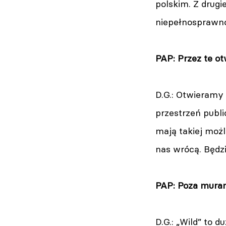
polskim. Z drugi
niepełnosprawnoś
PAP: Przez te ot
D.G.: Otwieramy
przestrzeń publi
mają takiej możl
nas wrócą. Będz
PAP: Poza murami
D.G.: „Wild” to 