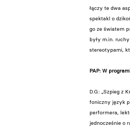
łączy te dwa as
spektakl o dzik
go ze światem pr
były m.in. ruchy
stereotypami, k
PAP: W programie
D.G.: „Szpieg z
foniczny język 
performera, lek
jednocześnie o r