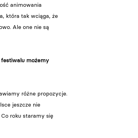
ność animowania
a, która tak wciąga, że
owo. Ale one nie są
s festiwalu możemy
mawiamy różne propozycje.
sce jeszcze nie
 Co roku staramy się