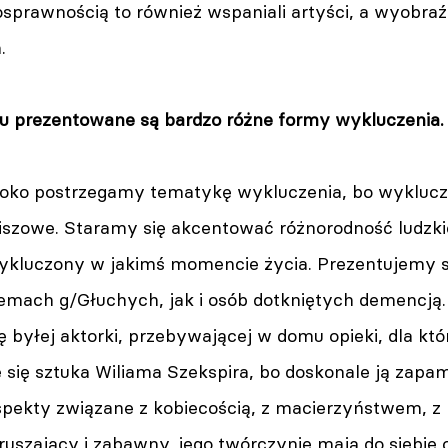
sprawnością to również wspaniali artyści, a wyobraź
.
lu prezentowane są bardzo różne formy wykluczenia.
eroko postrzegamy tematykę wykluczenia, bo wyklucze
iszowe. Staramy się akcentować różnorodność ludzki
kluczony w jakimś momencie życia. Prezentujemy sp
emach g/Głuchych, jak i osób dotkniętych demencją. 
ę byłej aktorki, przebywającej w domu opieki, dla k
 się sztuka Wiliama Szekspira, bo doskonale ją zapa
pekty związane z kobiecością, z macierzyństwem, z p
ruszający i zabawny, jego twórczynie mają do siebie