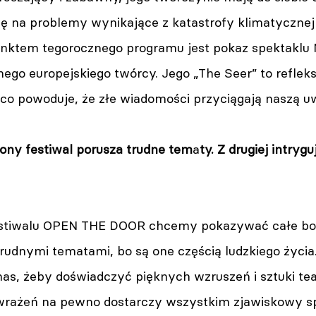
na problemy wynikające z katastrofy klimatycznej
ktem tegorocznego programu jest pokaz spektaklu 
ego europejskiego twórcy. Jego „The Seer” to refleks
 co powoduje, że złe wiadomości przyciągają naszą u
rony festiwal porusza trudne tem
a
ty. Z drugiej intry
Festiwalu OPEN THE DOOR chcemy pokazywać całe bo
trudnymi tematami, bo są one częścią ludzkiego życi
s, żeby doświadczyć pięknych wzruszeń i sztuki teat
rażeń na pewno dostarczy wszystkim zjawiskowy sp