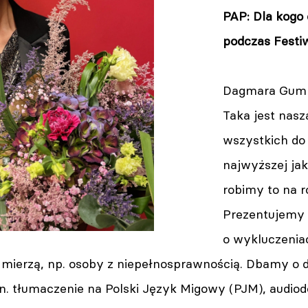
PAP: Dla kogo
podczas Fest
Dagmara Gumk
Taka jest nasz
wszystkich do 
najwyższej jako
robimy to na 
Prezentujemy 
o wykluczenia
i mierzą, np. osoby z niepełnosprawnością. Dbamy o 
. tłumaczenie na Polski Język Migowy (PJM), audiode