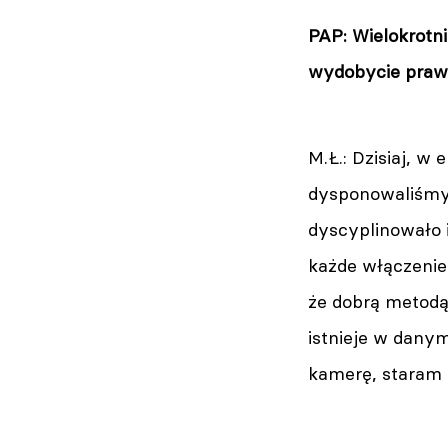
PAP: Wielokrotn
wydobycie prawd
M.Ł.: Dzisiaj, 
dysponowaliśmy 
dyscyplinowało 
każde włączenie
że dobrą metodą 
istnieje w danym
kamerę, staram s