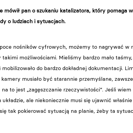
ie mówił pan o szukaniu katalizatora, który pomaga 
y o ludziach i sytuacjach.
w epoce nośników cyfrowych, możemy to nagrywać w n
takimi możliwościami. Mieliśmy bardzo mało taśmy, 
i mobilizowało do bardzo dokładnej dokumentacji. L
 kamery musiało być starannie przemyślane, zawsze 
na to jest „zagęszczanie rzeczywistości”. Jeśli wiem
 układzie, ale niekoniecznie musi się ujawnić właśni
ię tak pokierować sytuacją na planie, żeby ta sytuac