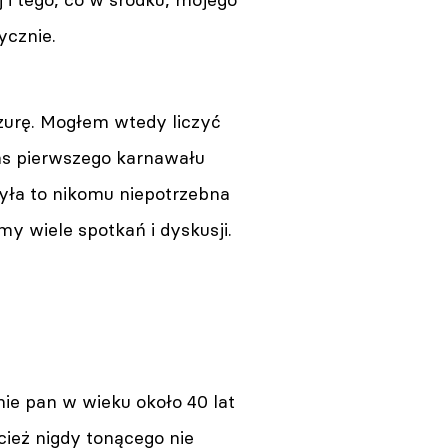
ycznie.
urę. Mogłem wtedy liczyć
zas pierwszego karnawału
była to nikomu niepotrzebna
my wiele spotkań i dyskusji.
ie pan w wieku około 40 lat
cież nigdy tonącego nie