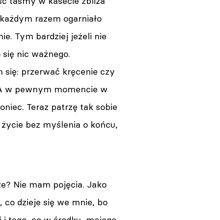
ść taśmy w kasecie zbliża
a każdym razem ogarniało
ie. Tym bardziej jeżeli nie
 się nic ważnego.
 się: przerwać kręcenie czy
? A w pewnym momencie w
oniec. Teraz patrzę tak sobie
 życie bez myślenia o końcu,
że? Nie mam pojęcia. Jako
, co dzieje się we mnie, bo
 i tego, co w środku, mojego