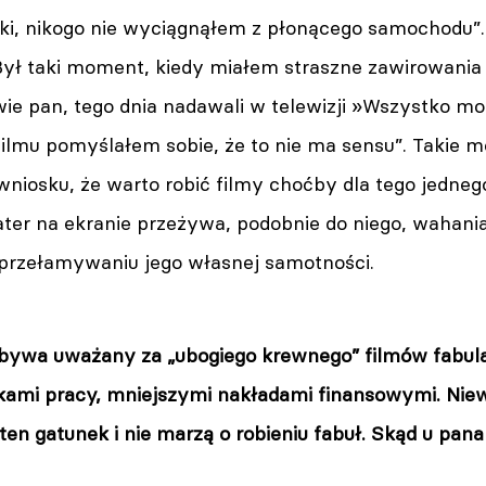
ki, nikogo nie wyciągnąłem z płonącego samochodu”
„Był taki moment, kiedy miałem straszne zawirowania 
ie pan, tego dnia nadawali w telewizji »Wszystko moż
 filmu pomyślałem sobie, że to nie ma sensu”. Takie
wniosku, że warto robić filmy choćby dla tego jednego
ater na ekranie przeżywa, podobnie do niego, wahani
rzełamywaniu jego własnej samotności.
ywa uważany za „ubogiego krewnego” filmów fabular
ami pracy, mniejszymi nakładami finansowymi. Niewie
ten gatunek i nie marzą o robieniu fabuł. Skąd u pan