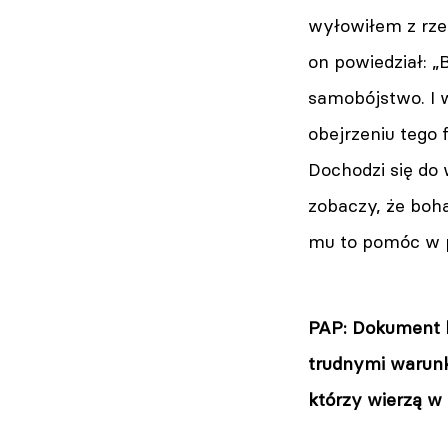
wyłowiłem z rze
on powiedział: 
samobójstwo. I w
obejrzeniu tego
Dochodzi się do 
zobaczy, że boh
mu to pomóc w p
PAP: Dokument b
trudnymi warunk
którzy wierzą w 