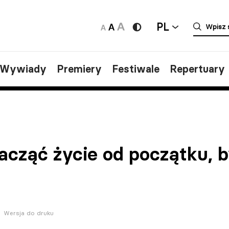
PL
/Wywiady
Premiery
Festiwale
Repertuary
acząć życie od początku, b
Wersja do druku