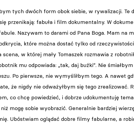
łbym tych dwóch form obok siebie, w rywalizacji. Te
 się przenikają: fabuła i film dokumentalny. W dokume
w fabule. Nazywam to darami od Pana Boga. Mam na myś
odkrycia, które można dostać tylko od rzeczywistośc
ka scena, w której mały Tomaszek rozmawia z robotni
obotnik mu odpowiada: „tak, daj buźki”. Nie śmiałbym
szu. Po pierwsze, nie wymyśliłbym tego. A nawet gd
ate, że nigdy nie odważyłbym się tego zrealizować. 
 wiem, co chcę powiedzieć, i dobrze udokumentuję tem
 niż mogę sobie wyobrazić. Generalnie bardziej wierz
ię. Ubóstwiam oglądać dobre filmy fabularne, a rob