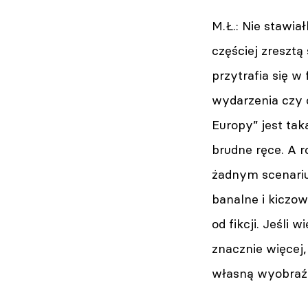
M.Ł.: Nie stawia
częściej zresztą
przytrafia się 
wydarzenia czy 
Europy” jest ta
brudne ręce. A r
żadnym scenariu
banalne i kiczow
od fikcji. Jeśli
znacznie więcej,
własną wyobraźn