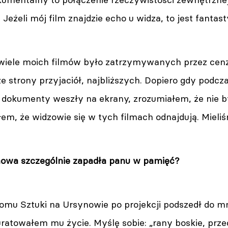
 Jeżeli mój film znajdzie echo u widza, to jest fantast
iele moich filmów było zatrzymywanych przez cenz
e strony przyjaciół, najbliższych. Dopiero gdy podc
te dokumenty weszły na ekrany, zrozumiałem, że nie 
em, że widzowie się w tych filmach odnajdują. Mieliś
owa szczególnie zapadła panu w pamięć?
Domu Sztuki na Ursynowie po projekcji podszedł do mn
 uratowałem mu życie. Myślę sobie: „rany boskie, prze