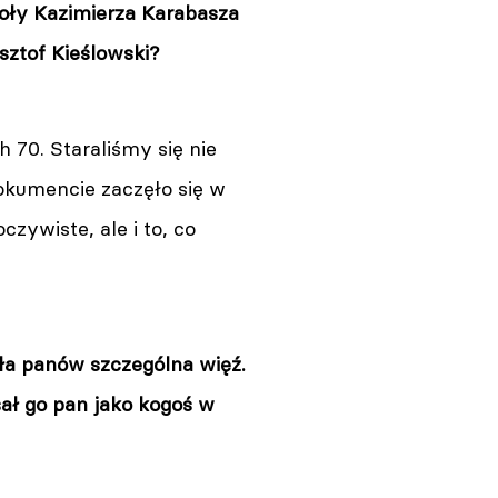
koły Kazimierza Karabasza
sztof Kieślowski?
 70. Staraliśmy się nie
okumencie zaczęło się w
czywiste, ale i to, co
ła panów szczególna więź.
ał go pan jako kogoś w