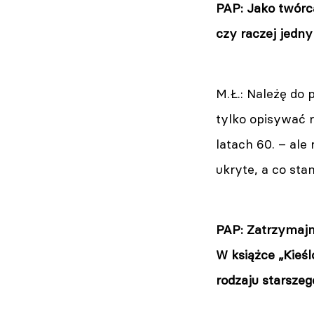
PAP: Jako twórc
czy raczej jedny
M.Ł.: Należę do 
tylko opisywać 
latach 60. – ale
ukryte, a co sta
PAP: Zatrzymajm
W książce „Kieś
rodzaju starszeg