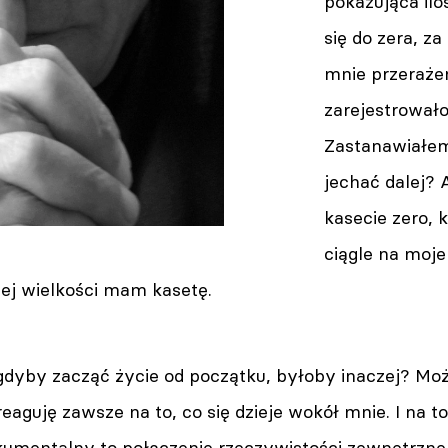
pokazująca ilo
się do zera, z
mnie przerażen
zarejestrowało
Zastanawiałem
jechać dalej
kasecie zero, k
ciągle na moje
iej wielkości mam kasetę.
 gdyby zacząć życie od początku, byłoby inaczej? Mo
eaguję zawsze na to, co się dzieje wokół mnie. I na to
kumentalny to połączenie rzeczywistości zewnętrznej