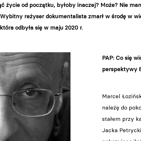
ć życie od początku, byłoby inaczej? Może? Nie ma
. Wybitny reżyser dokumentalista zmarł w środę w w
która odbyła się w maju 2020 r.
PAP: Co się wid
perspektywy 8
Marcel Łozińsk
należę do poko
stałem przy k
Jacka Petrycki