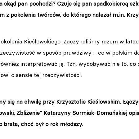
a skąd pan pochodzi? Czuje się pan spadkobiercą sz
m z pokolenia twórców, do którego należał m.in. Krzy
pokolenia Kieślowskiego. Zaczynaliśmy razem w latach
rzeczywistość w sposób prawdziwy – co w polskim d
 również interpretować ją. Tzn. wydobywać nie to, co o
nowi o sensie tej rzeczywistości.
y się na chwilę przy Krzysztofie Kieślowskim. Łączy
lowski. Zbliżenie” Katarzyny Surmiak-Domańskiej opis
o brata, choć był o rok młodszy.