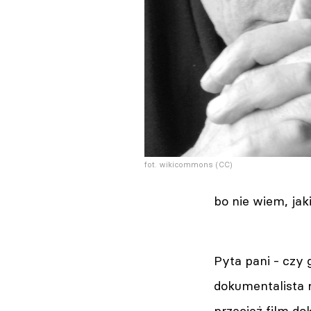
fot. wikicommons (CC)
bo nie wiem, jak
Pyta pani - czy
dokumentalista r
przecież film do