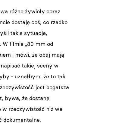
 dwa różne żywioły coraz
ncie dostaję coś, co rzadko
li takie sytuacje,
i. W filmie „89 mm od
kiem i mówi, że obaj mają
 napisać takiej sceny w
yby - uznałbym, że to tak
Rzeczywistość jest bogatsza
at, bywa, że dostanę
ę w rzeczywistość niż we
ić dokumentalne.