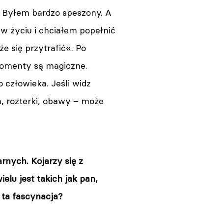
. Byłem bardzo speszony. A
w życiu i chciałem popełnić
e się przytrafić«. Po
 momenty są magiczne.
 człowieka. Jeśli widz
a, rozterki, obawy – może
nych. Kojarzy się z
lu jest takich jak pan,
a ta fascynacja?