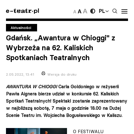
PL
Aktualności
Gdańsk. „Awantura w Chioggi" z
Wybrzeża na 62. Kaliskich
Spotkaniach Teatralnych
2.05.2022, 13:41
Wersja do druku
AWANTURA W CHIOGGI
Carla Goldoniego w reżyserii
Pawła Aignera bierze udział w konkursie 62. Kaliskich
Spotkań Teatralnych! Spektakl zostanie zaprezentowany
w najbliższą sobotę, 7 maja o godzinie 18.00 na Dużej
Scenie Teatru im. Wojciecha Bogusławskiego w Kaliszu.
O FESTIWALU