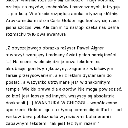
czekają na mężów, kochanków i narzeczonych, intrygują
i... plotkują. W efekcie rozpętują apokaliptyczną kłótnię.
Arcykomedia mistrza Carla Goldoniego kończy się rzecz
jasna szczęśliwie. Ale zanim to nastąpi czeka nas pełna
rozmachu tytułowa awantura!
„Z obyczajowego obrazka reżyser Paweł Aigner
stworzył czarujący i radosny świat pełen namiętności.
[...] Na scenie wiele się dzieje poza tekstem, są
akrobacje, gonitwy rękoczyny, zagrane z właściwym
farsie przerysowaniem, ale i z lekkim dystansem do
postaci, a wszystko utrzymane jest w znakomitym
tempie. Wielkie brawa dla aktorów. Nie mogę powiedzieć,
że ktoś jest lepszy od innych, wszyscy są absolutnie
doskonali. [...] AWANTURA W CHIOGGI - współczesne
spojrzenie Goldoniego na słynną commedię dell'arte - od
wieków bawi publiczność wyrazistymi bohaterami i
zabawnym tekstem i tak jest też tym razem.”