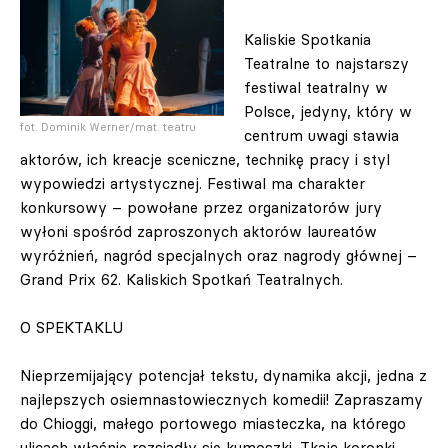
Kaliskie Spotkania
Teatralne to najstarszy
festiwal teatralny w
Polsce, jedyny, który w
fot. Dominik Werner/mat. teatru
centrum uwagi stawia
aktorów, ich kreacje sceniczne, technikę pracy i styl
wypowiedzi artystycznej. Festiwal ma charakter
konkursowy – powołane przez organizatorów jury
wyłoni spośród zaproszonych aktorów laureatów
wyróżnień, nagród specjalnych oraz nagrody głównej –
Grand Prix 62. Kaliskich Spotkań Teatralnych.
O SPEKTAKLU
Nieprzemijający potencjał tekstu, dynamika akcji, jedna z
najlepszych osiemnastowiecznych komedii! Zapraszamy
do Chioggi, małego portowego miasteczka, na którego
ulicach właśnie rozsiadły się kumoszki. Tkają koronki,