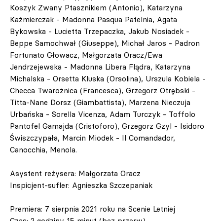
Koszyk Zwany Ptasznikiem (Antonio), Katarzyna
Kaźmierczak - Madonna Pasqua Patelnia, Agata
Bykowska - Lucietta Trzepaczka, Jakub Nosiadek -
Beppe Samochwał (Giuseppe), Michał Jaros - Padron
Fortunato Głowacz, Małgorzata Oracz/Ewa
Jendrzejewska - Madonna Libera Flądra, Katarzyna
Michalska - Orsetta Kluska (Orsolina), Urszula Kobiela -
Checca Twarożnica (Francesca), Grzegorz Otrębski -
Titta-Nane Dorsz (Giambattista), Marzena Nieczuja
Urbańska - Sorella Vicenza, Adam Turczyk - Toffolo
Pantofel Gamajda (Cristoforo), Grzegorz Gzyl - Isidoro
Świszczypała, Marcin Miodek - Il Comandador,
Canocchia, Menola.
Asystent reżysera: Małgorzata Oracz
Inspicjent-sufler: Agnieszka Szczepaniak
Premiera: 7 sierpnia 2021 roku na Scenie Letniej
Czas: 2 godziny 15 minut (bez przerw)