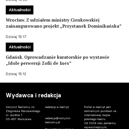
Aktualności
Wrocław. Z udziałem ministry Cienkowskiej
zainaugurowano projekt „Przystanek Dominikańska”
Dzisiaj 15:17
Aktualności
Gdańsk. Oprowadzanie kuratorskie po wystawie
„Idole perwersji Zofii de Ines”
Dzisiaj 15:12
Wydawca i redakcja
Instytut Teatralny im.
redakcja e-teatr.pl
Portal e-teatr.pl jest
Zbigniewa Raszewskiego
centralnym punktem na
ul. Jazdów 1
internetowej mapie
redakcja@instytut-
00-467 Warszawa
polskiego teatru.
teatralny.pl
Od 2004 roku jesteśmy
najważniejszym,