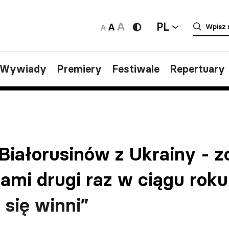
PL
/Wywiady
Premiery
Festiwale
Repertuary
iałorusinów z Ukrainy - zo
mi drugi raz w ciągu roku
się winni”