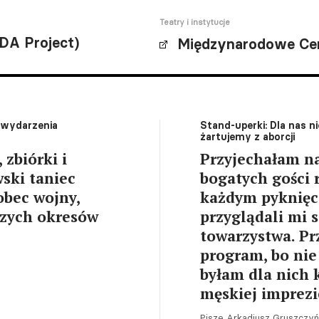
Teatry i instytucje
DA Project)
Międzynarodowe Cen
e wydarzenia
Stand-uperki: Dla nas 
żartujemy z aborcji
zbiórki i
Przyjechałam na
ski taniec
bogatych gości 
obec wojny,
każdym pyknięci
szych okresów
przyglądali mi s
towarzystwa. P
program, bo ni
byłam dla nich 
męskiej imprezi
Pisze Arkadiusz Gruszczy