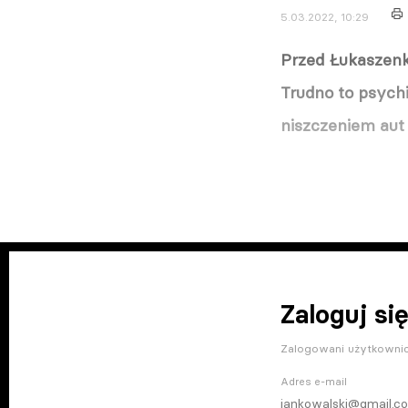
5.03.2022, 10:29
Przed Łukaszenką
Trudno to psych
niszczeniem aut
Zaloguj się
Zalogowani użytkownic
Adres e-mail