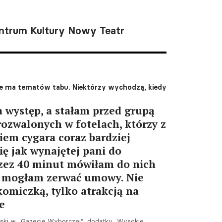
trum Kultury Nowy Teatr
nie ma tematów tabu. Niektórzy wychodzą, kiedy
 występ, a stałam przed grupą
rozwalonych w fotelach, którzy z
em cygara coraz bardziej
ię jak wynajętej pani do
rzez 40 minut mówiłam do nich
e mogłam zerwać umowy. Nie
komiczką, tylko atrakcją na
e
ński w „Gazecie Wyborczej”, dodatku „Wysokie