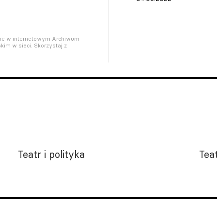
pne w internetowym Archiwum
kim w sieci. Skorzystaj z
Teatr i polityka
Teat