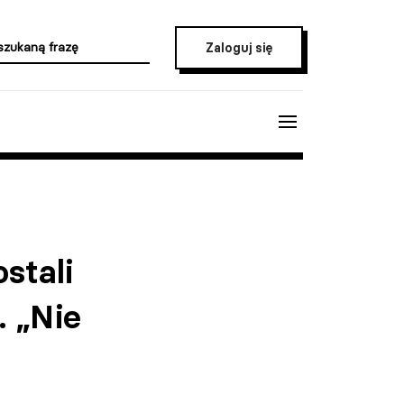
Zaloguj się
stali
. „Nie