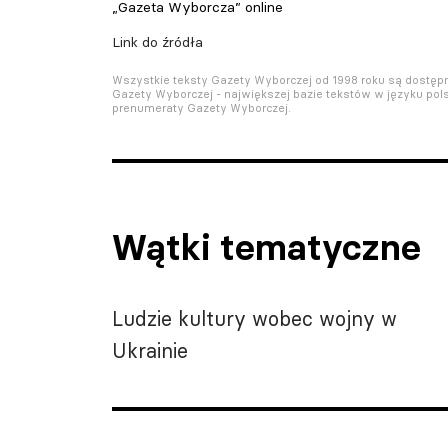
„Gazeta Wyborcza” online
Link do źródła
Wszystkie teksty Gazety Wyborczej od 1998 roku są dostę
Gazety Wyborczej - największej bazie tekstów w języku pols
prenumeraty Gazety Wyborczej.
Wątki tematyczne
Ludzie kultury wobec wojny w
Ukrainie