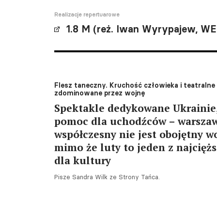
Realizacje repertuarowe
1.8 M (reż. Iwan Wyrypajew, WE
Flesz taneczny. Kruchość człowieka i teatraln
zdominowane przez wojnę
Spektakle dedykowane Ukrainie, 
pomoc dla uchodźców – warszaw
współczesny nie jest obojętny w
mimo że luty to jeden z najcięż
dla kultury
Pisze Sandra Wilk ze Strony Tańca.