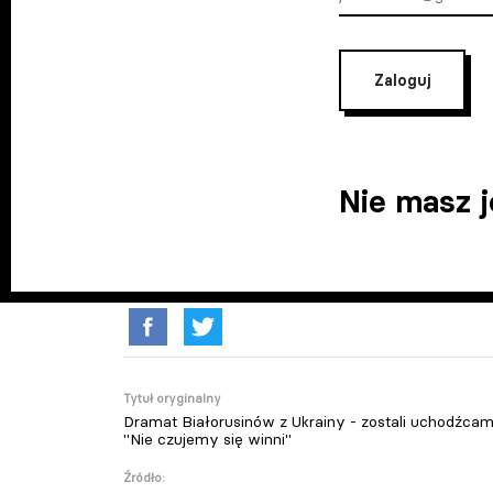
Zaloguj
Nie masz 
Tytuł oryginalny
Dramat Białorusinów z Ukrainy - zostali uchodźcami
"Nie czujemy się winni"
Źródło: