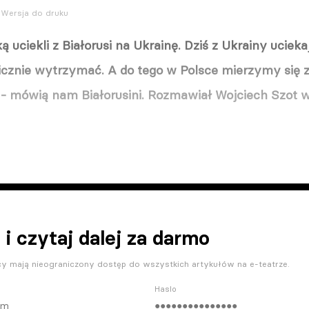
Wersja do druku
 uciekli z Białorusi na Ukrainę. Dziś z Ukrainy ucieka
icznie wytrzymać. A do tego w Polsce mierzymy się 
 - mówią nam Białorusini. Rozmawiał Wojciech Szot w
 i czytaj dalej za darmo
y mają nieograniczony dostęp do wszystkich artykułów na e-teatrze.
Haslo