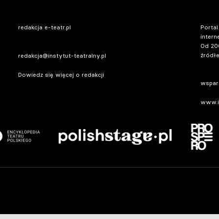
redakcja e-teatr.pl
Portal
intern
Od 20
źródłe
redakcja@instytut-teatralny.pl
Dowiedz się więcej o redakcji
wsparc
www.in