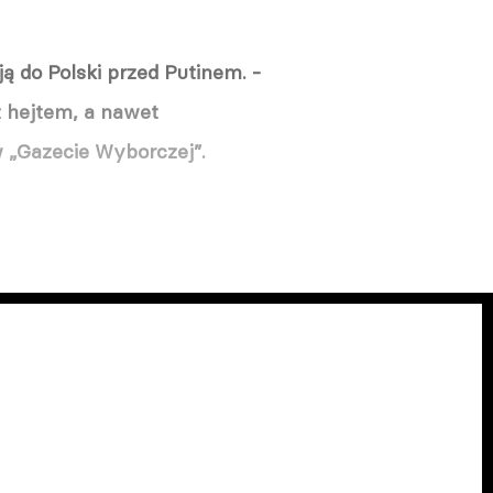
ją do Polski przed Putinem. -
z hejtem, a nawet
 „Gazecie Wyborczej”.