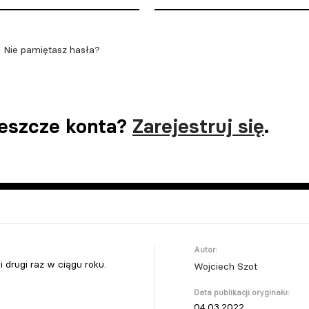
Nie pamiętasz hasła?
jeszcze konta?
Zarejestruj się
.
Autor:
 drugi raz w ciągu roku.
Wojciech Szot
Data publikacji oryginału:
04.03.2022