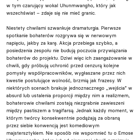
w tym czarujący wokal Uhunmwangho, który jak
wszechświat – zdaje się nie mieć granic.
Niestety chwilami szwankuje dramaturgia. Pierwsze
spotkanie bohaterów rozgrywa się w nerwowym
napięciu, jakby za karę. Akcja przebiega szybko, a
posiedzenia zespołu nie budują poczucia przywiązania
bohaterów do projektu. Dziwi więc ich zaangażowanie w
chwili, gdy próbują uchronić przed cenzurą kolejne
pomysły współpracowników, wygłaszane przez nich
kwestie postulujące wolność, brzmią jak frazesy. W
niektórych scenach brakuje jednoznacznego ,,wejścia” w
absurd lub ustalenia proporcji między nim a realizmem,
bohaterowie chwilami zostają niezgrabnie zawieszeni
między pastiszem a tragifarsą. Jednak każdy moment, w
którym twórcy konsekwentnie podążają za obraną
przez siebie konwencją jest komediowym
majstersztykiem. Nie sposób nie wspomnieć tu o Emose