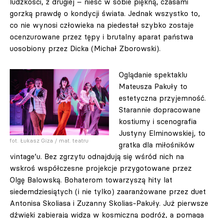
ludzkości, z drugiej – nieść w sobie piękną, czasami
gorzką prawdę o kondycji świata. Jednak wszystko to,
co nie wynosi człowieka na piedestał szybko zostaje
ocenzurowane przez tępy i brutalny aparat państwa
uosobiony przez Dicka (Michał Zborowski).
Oglądanie spektaklu
Mateusza Pakuły to
estetyczna przyjemność.
Starannie dopracowane
kostiumy i scenografia
Justyny Elminowskiej, to
fot. Łukasz Giza / mat. teatru
gratka dla miłośników
vintage’u. Bez zgrzytu odnajdują się wśród nich na
wskroś współczesne projekcje przygotowane przez
Olgę Balowską. Bohaterom towarzyszą hity lat
siedemdziesiątych (i nie tylko) zaaranżowane przez duet
Antonisa Skoliasa i Zuzanny Skolias-Pakuły. Już pierwsze
dźwięki zabierają widza w kosmiczną podróż, a pomaga