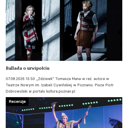
Ballada o urwipołciu
07.08.2026 13:30
„Zdzisiek” Tomasza Mana w reż. autora w
Teatrze Nowym im. Izabeli Cywińskiej w Poznaniu. Pisze Piotr
Dobrowolski w portalu kultura.poznan.pl.
Recenzje