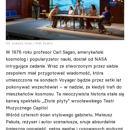
fot. Łukasz Giza / mat. teatru
W 1976 roku profesor Carl Sagan, amerykański
kosmolog i popularyzator nauki, dostał od NASA
intrygujące zadanie. Wraz ze stworzonym przez siebie
zespołem miał przygotować wiadomość, która
umieszczona na sondach Voyager będzie przez setki lat
pokonywać wszechświat – w nadziei, że kiedyś trafi do
mieszkańców kosmosu. Ta nieoczywista historia stała się
kanwą spektaklu ,,Złote płyty” wrocławskiego Teatr
Muzycznego Capitol.
Wśród czterech ścian stylowego gabinetu, Mateusz
Pakuła, reżyser i autor scenariusza, snuje absurdalnie
śmieszną opowieść, pełną gagów i rysowanych grubymi