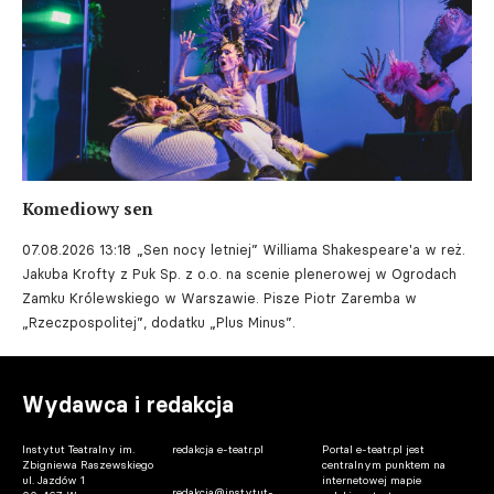
Komediowy sen
07.08.2026 13:18
„Sen nocy letniej” Williama Shakespeare'a w reż.
Jakuba Krofty z Puk Sp. z o.o. na scenie plenerowej w Ogrodach
Zamku Królewskiego w Warszawie. Pisze Piotr Zaremba w
„Rzeczpospolitej”, dodatku „Plus Minus”.
Wydawca i redakcja
Instytut Teatralny im.
redakcja e-teatr.pl
Portal e-teatr.pl jest
Zbigniewa Raszewskiego
centralnym punktem na
ul. Jazdów 1
internetowej mapie
redakcja@instytut-