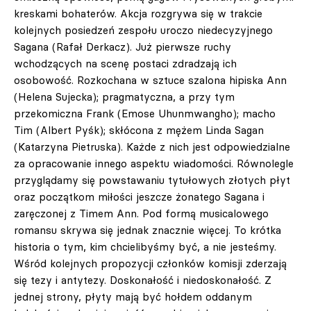
kreskami bohaterów. Akcja rozgrywa się w trakcie
kolejnych posiedzeń zespołu uroczo niedecyzyjnego
Sagana (Rafał Derkacz). Już pierwsze ruchy
wchodzących na scenę postaci zdradzają ich
osobowość. Rozkochana w sztuce szalona hipiska Ann
(Helena Sujecka); pragmatyczna, a przy tym
przekomiczna Frank (Emose Uhunmwangho); macho
Tim (Albert Pyśk); skłócona z mężem Linda Sagan
(Katarzyna Pietruska). Każde z nich jest odpowiedzialne
za opracowanie innego aspektu wiadomości. Równolegle
przyglądamy się powstawaniu tytułowych złotych płyt
oraz początkom miłości jeszcze żonatego Sagana i
zaręczonej z Timem Ann. Pod formą musicalowego
romansu skrywa się jednak znacznie więcej. To krótka
historia o tym, kim chcielibyśmy być, a nie jesteśmy.
Wśród kolejnych propozycji członków komisji zderzają
się tezy i antytezy. Doskonałość i niedoskonałość. Z
jednej strony, płyty mają być hołdem oddanym