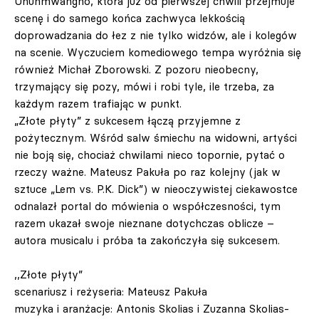
Uhunmwangho, która już od pierwszej chwili przejmuje
scenę i do samego końca zachwyca lekkością
doprowadzania do łez z nie tylko widzów, ale i kolegów
na scenie. Wyczuciem komediowego tempa wyróżnia się
również Michał Zborowski. Z pozoru nieobecny,
trzymający się pozy, mówi i robi tyle, ile trzeba, za
każdym razem trafiając w punkt.
„Złote płyty” z sukcesem łączą przyjemne z
pożytecznym. Wśród salw śmiechu na widowni, artyści
nie boją się, chociaż chwilami nieco topornie, pytać o
rzeczy ważne. Mateusz Pakuła po raz kolejny (jak w
sztuce „Lem vs. P.K. Dick”) w nieoczywistej ciekawostce
odnalazł portal do mówienia o współczesności, tym
razem ukazał swoje nieznane dotychczas oblicze –
autora musicalu i próba ta zakończyła się sukcesem.
,,Złote płyty”
scenariusz i reżyseria: Mateusz Pakuła
muzyka i aranżacje: Antonis Skolias i Zuzanna Skolias-