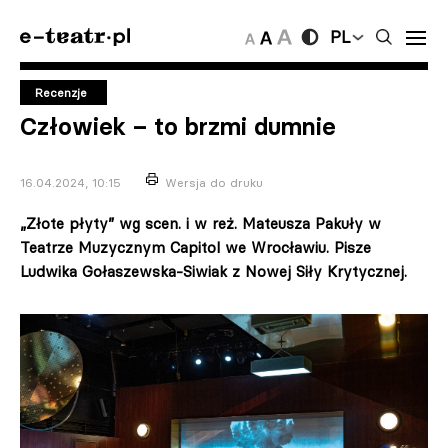
PL
Recenzje
Człowiek – to brzmi dumnie
16.04.2024, 10:15
Wersja do druku
„Złote płyty” wg scen. i w reż. Mateusza Pakuły w
Teatrze Muzycznym Capitol we Wrocławiu. Pisze
Ludwika Gołaszewska-Siwiak z Nowej Siły Krytycznej.