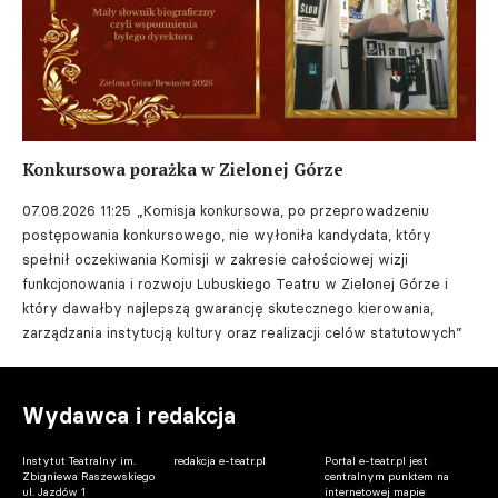
Konkursowa porażka w Zielonej Górze
07.08.2026 11:25
„Komisja konkursowa, po przeprowadzeniu
postępowania konkursowego, nie wyłoniła kandydata, który
spełnił oczekiwania Komisji w zakresie całościowej wizji
funkcjonowania i rozwoju Lubuskiego Teatru w Zielonej Górze i
który dawałby najlepszą gwarancję skutecznego kierowania,
zarządzania instytucją kultury oraz realizacji celów statutowych”
Wydawca i redakcja
Instytut Teatralny im.
redakcja e-teatr.pl
Portal e-teatr.pl jest
Zbigniewa Raszewskiego
centralnym punktem na
ul. Jazdów 1
internetowej mapie