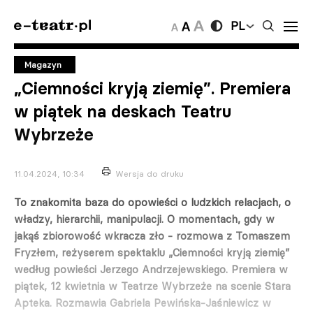
PL
Magazyn
„Ciemności kryją ziemię”. Premiera
w piątek na deskach Teatru
Wybrzeże
11.04.2024, 10:34
Wersja do druku
To znakomita baza do opowieści o ludzkich relacjach, o
władzy, hierarchii, manipulacji. O momentach, gdy w
jakąś zbiorowość wkracza zło - rozmowa z Tomaszem
Fryzłem, reżyserem spektaklu „Ciemności kryją ziemię”
według powieści Jerzego Andrzejewskiego. Premiera w
piątek, 12 kwietnia w Teatrze Wybrzeże na scenie Stara
Apteka. Rozmawia Gabriela Pewińska-Jaśniewicz w