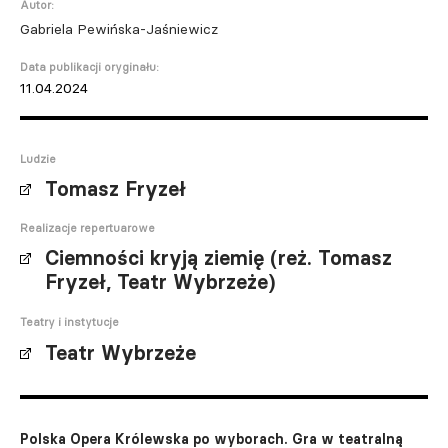
Autor:
Gabriela Pewińska-Jaśniewicz
Data publikacji oryginału:
11.04.2024
Ludzie
Tomasz Fryzeł
Realizacje repertuarowe
Ciemności kryją ziemię (reż. Tomasz
Fryzeł, Teatr Wybrzeże)
Teatry i instytucje
Teatr Wybrzeże
Polska Opera Królewska po wyborach. Gra w teatralną