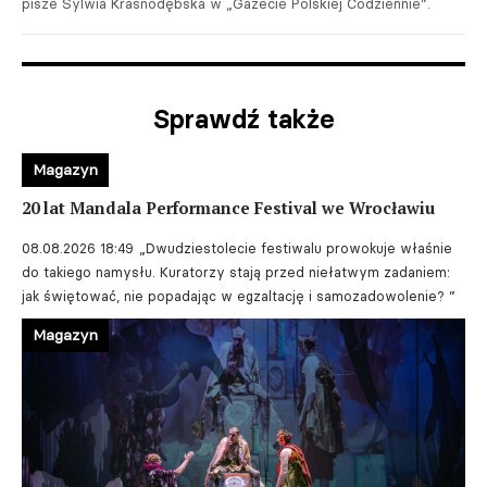
pisze Sylwia Krasnodębska w „Gazecie Polskiej Codziennie”.
Sprawdź także
Magazyn
20 lat Mandala Performance Festival we Wrocławiu
08.08.2026 18:49
„Dwudziestolecie festiwalu prowokuje właśnie
do takiego namysłu. Kuratorzy stają przed niełatwym zadaniem:
jak świętować, nie popadając w egzaltację i samozadowolenie? ”
Magazyn