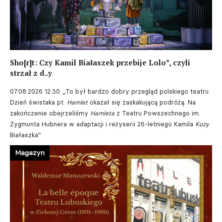
Sho[r]t: Czy Kamil Białaszek przebije Lolo*, czyli
strzał z d..y
07.08.2026 12:30
„To był bardzo dobry przegląd polskiego teatru.
Dzień świstaka pt.
Hamlet
okazał się zaskakującą podróżą. Na
zakończenie obejrzeliśmy
Hamleta
z Teatru Powszechnego im.
Zygmunta Hubnera w adaptacji i reżyserii 26-letniego Kamila
Kozy
Białaszka”
Magazyn