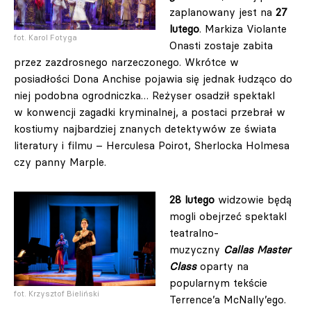
zaplanowany jest na
27
lutego
. Markiza Violante
fot. Karol Fotyga
Onasti zostaje zabita
przez zazdrosnego narzeczonego. Wkrótce w
posiadłości Dona Anchise pojawia się jednak łudząco do
niej podobna ogrodniczka… Reżyser osadził spektakl
w konwencji zagadki kryminalnej, a postaci przebrał w
kostiumy najbardziej znanych detektywów ze świata
literatury i filmu – Herculesa Poirot, Sherlocka Holmesa
czy panny Marple.
28 lutego
widzowie będą
mogli obejrzeć spektakl
teatralno-
muzyczny
Callas Master
Class
oparty na
popularnym tekście
fot. Krzysztof Bieliński
Terrence’a McNally’ego.