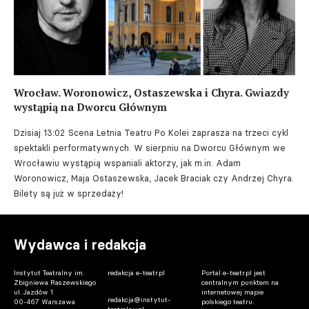
Wrocław. Woronowicz, Ostaszewska i Chyra. Gwiazdy
wystąpią na Dworcu Głównym
Dzisiaj 13:02
Scena Letnia Teatru Po Kolei zaprasza na trzeci cykl
spektakli performatywnych. W sierpniu na Dworcu Głównym we
Wrocławiu wystąpią wspaniali aktorzy, jak m.in. Adam
Woronowicz, Maja Ostaszewska, Jacek Braciak czy Andrzej Chyra.
Bilety są już w sprzedaży!
Wydawca i redakcja
Instytut Teatralny im.
redakcja e-teatr.pl
Portal e-teatr.pl jest
Zbigniewa Raszewskiego
centralnym punktem na
ul. Jazdów 1
internetowej mapie
redakcja@instytut-
00-467 Warszawa
polskiego teatru.