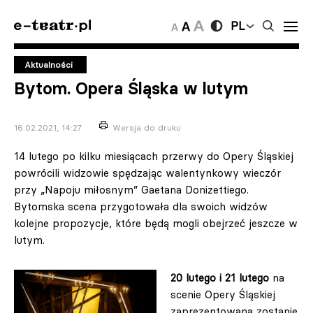
PL
Aktualności
Bytom. Opera Śląska w lutym
16.02.2021, 14:27
Wersja do druku
14 lutego po kilku miesiącach przerwy do Opery Śląskiej
powrócili widzowie spędzając walentynkowy wieczór
przy „Napoju miłosnym” Gaetana Donizettiego.
Bytomska scena przygotowała dla swoich widzów
kolejne propozycje, które będą mogli obejrzeć jeszcze w
lutym.
20 lutego i 21 lutego
na
scenie Opery Śląskiej
zaprezentowana zostanie