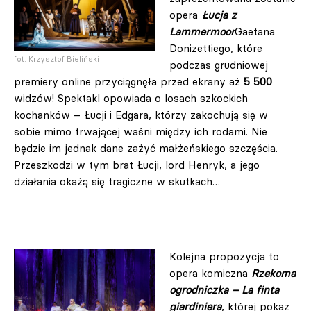
opera
Łucja
z
Lammermoor
Gaetana
Donizettiego, które
fot. Krzysztof Bieliński
podczas grudniowej
premiery online przyciągnęła przed ekrany aż
5 500
widzów! Spektakl opowiada o losach szkockich
kochanków – Łucji i Edgara, którzy zakochują się w
sobie mimo trwającej waśni między ich rodami. Nie
będzie im jednak dane zażyć małżeńskiego szczęścia.
Przeszkodzi w tym brat Łucji, lord Henryk, a jego
działania okażą się tragiczne w skutkach…
Kolejna propozycja to
opera komiczna
Rzekoma
ogrodniczka – La finta
giardiniera
, której pokaz