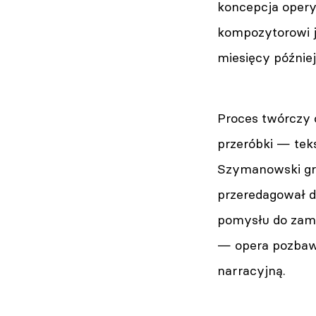
koncepcja opery 
kompozytorowi j
miesięcy później
Proces twórczy o
przeróbki — teks
Szymanowski gru
przeredagował d
pomysłu do zamk
— opera pozbawi
narracyjną.