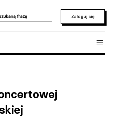
Zaloguj się
koncertowej
skiej