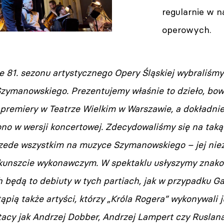
regularnie w n
operowych.
 81. sezonu artystycznego Opery Śląskiej wybraliśmy 
Szymanowskiego. Prezentujemy właśnie to dzieło, bo
apremiery w Teatrze Wielkim w Warszawie, a dokładni
ono w wersji koncertowej. Zdecydowaliśmy się na tak
zede wszystkim na muzyce Szymanowskiego – jej niez
 kunszcie wykonawczym. W spektaklu usłyszymy znakom
h będą to debiuty w tych partiach, jak w przypadku G
ąpią także artyści, którzy „Króla Rogera” wykonywali 
tacy jak Andrzej Dobber, Andrzej Lampert czy Ruslan