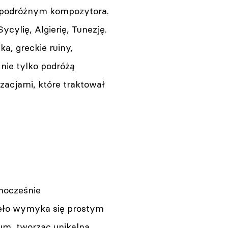
u podróżnym kompozytora.
ylię, Algierię, Tunezję.
a, greckie ruiny,
nie tylko podróżą
zacjami, które traktował
dnocześnie
ieło wymyka się prostym
um, tworząc unikalną,