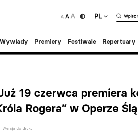
PL
/Wywiady
Premiery
Festiwale
Repertuary
Już 19 czerwca premiera 
Króla Rogera” w Operze Ślą
Wersja do druku