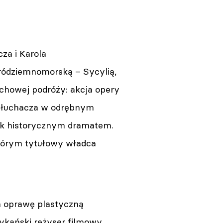
za i Karola
ródziemnomorską – Sycylią,
uchowej podróży: akcja opery
a słuchacza w odrębnym
dnak historycznym dramatem.
którym tytułowy władca
a oprawę plastyczną
ykański reżyser filmowy