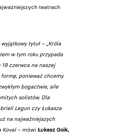
ajważniejszych teatrach
wyjątkowy tytuł – „Króla
wiem w tym roku przypada
e 19 czerwca na naszej
ą formę, ponieważ chcemy
wykłym bogactwie, sile
itych solistów. Dla
abrieli Legun czy Łukasza
już na najważniejszych
a Koval
– mówi
Łukasz Goik,