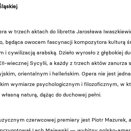
ląskiej
.
ra w trzech aktach do libretta Jarosława Iwaszkiewic
, będąca owocem fascynacji kompozytora kulturą ś
 i cywilizacją arabską. Dzieło wyrosło z głębokiej d
XII-wiecznej Sycylii, a każdy z trzech aktów zanurz
yjskim, orientalnym i helleńskim. Opera nie jest je
okim wymiarze psychologicznym i filozoficznym, w 
z własną naturą, dążąc do duchowej pełni.
zycznym czerwcowej premiery jest Piotr Mazurek, 
ą przygotował Lech Majewski — wybitny polsko-amer