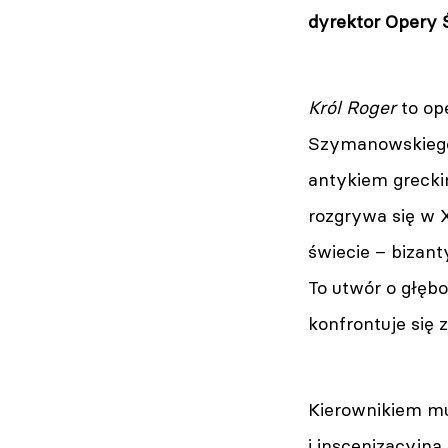
dyrektor Opery Ś
Król Roger
to ope
Szymanowskiego
antykiem greckim
rozgrywa się w 
świecie – bizant
To utwór o głęb
konfrontuje się 
Kierownikiem mu
i inscenizacyjn