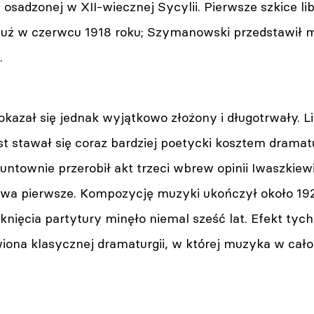
osadzonej w XII-wiecznej Sycylii. Pierwsze szkice lib
uż w czerwcu 1918 roku; Szymanowski przedstawił mu
.
kazał się jednak wyjątkowo złożony i długotrwały. Li
t stawał się coraz bardziej poetycki kosztem dramat
ntownie przerobił akt trzeci wbrew opinii Iwaszkiewi
wa pierwsze. Kompozycję muzyki ukończył około 192
nięcia partytury minęło niemal sześć lat. Efekt tyc
ona klasycznej dramaturgii, w której muzyka w całoś