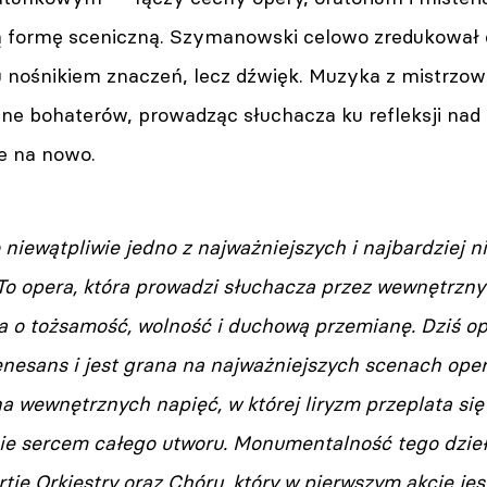
 formę sceniczną. Szymanowski celowo zredukował 
 tu nośnikiem znaczeń, lecz dźwięk. Muzyka z mistrz
ne bohaterów, prowadząc słuchacza ku refleksji nad
e na nowo.
 niewątpliwie jedno z najważniejszych i najbardziej n
 To opera, która prowadzi słuchacza przez wewnętrzn
ia o tożsamość, wolność i duchową przemianę. Dziś 
nesans i jest grana na najważniejszych scenach oper
a wewnętrznych napięć, w której liryzm przeplata się
ie sercem całego utworu. Monumentalność tego dzieł
ie Orkiestry oraz Chóru, który w pierwszym akcie jes