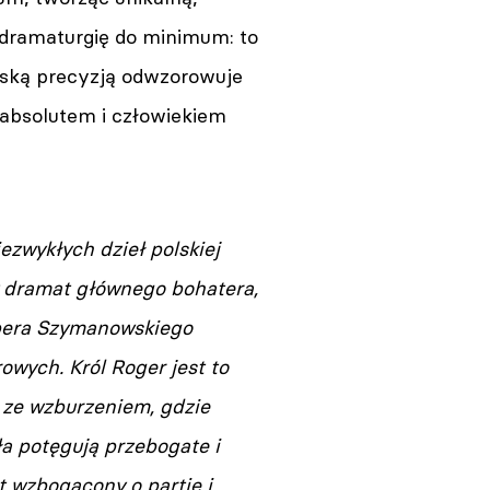
dramaturgię do minimum: to
owską precyzją odwzorowuje
 absolutem i człowiekiem
iezwykłych dzieł polskiej
y dramat głównego bohatera,
opera Szymanowskiego
owych. Król Roger jest to
 ze wzburzeniem, gdzie
a potęgują przebogate i
t wzbogacony o partie i