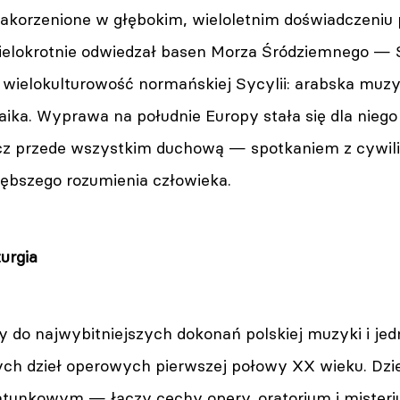
 zakorzenione w głębokim, wieloletnim doświadczeni
lokrotnie odwiedzał basen Morza Śródziemnego — Syc
wielokulturowość normańskiej Sycylii: arabska muzyk
ika. Wyprawa na południe Europy stała się dla niego 
ecz przede wszystkim duchową — spotkaniem z cywili
łębszego rozumienia człowieka.
urgia
y do najwybitniejszych dokonań polskiej muzyki i je
ych dzieł operowych pierwszej połowy XX wieku. Dz
atunkowym — łączy cechy opery, oratorium i misteri