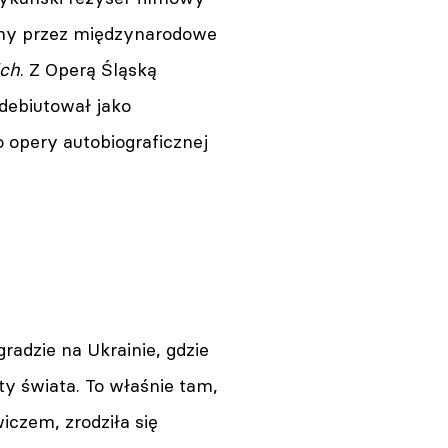
dzany przez międzynarodowe
ich
. Z Operą Śląską
adebiutował jako
opery autobiograficznej
radzie na Ukrainie, gdzie
y świata. To właśnie tam,
czem, zrodziła się