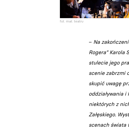
fot. mat. teatru
–
Na zakończenie
Rogera” Karola 
stulecie jego pr
scenie zabrzmi 
skupić uwagę pr
oddziaływania i
niektórych z nic
Załęskiego. Wyst
scenach świata 