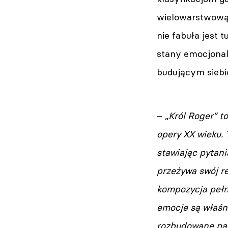
wielowarstwową
nie fabuła jest
stany emocjonal
budującym siebi
– „
Król Roger” to
opery XX wieku.
stawiając pytan
przeżywa swój re
kompozycja pełn
emocje są właśn
rozbudowane part