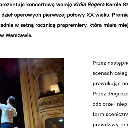
prezentuje koncertową wersję
Króla Rogera
Karola S
 dzieł operowych pierwszej połowy XX wieku. Premie
ładnie w setną rocznicę prapremiery, która miała mi
 w Warszawie.
Przez następne
scenach całeg
prowokując now
Przez długi cz
odbiorze i nie
form sceniczn
prawdziwy ren