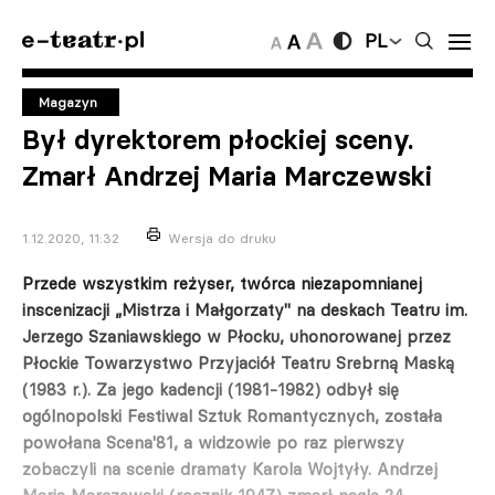
PL
Magazyn
Był dyrektorem płockiej sceny.
Zmarł Andrzej Maria Marczewski
1.12.2020, 11:32
Wersja do druku
Przede wszystkim reżyser, twórca niezapomnianej
inscenizacji „Mistrza i Małgorzaty" na deskach Teatru im.
Jerzego Szaniawskiego w Płocku, uhonorowanej przez
Płockie Towarzystwo Przyjaciół Teatru Srebrną Maską
(1983 r.). Za jego kadencji (1981-1982) odbył się
ogólnopolski Festiwal Sztuk Romantycznych, została
powołana Scena'81, a widzowie po raz pierwszy
zobaczyli na scenie dramaty Karola Wojtyły. Andrzej