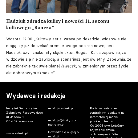
Hadziuk zdradza kulisy i nowości 11. sezonu
kultowego „Rancza”
Wczoraj 12:00
„Kultowy serial wraca po dekadzie, widzowie nie
mogą się już doczekać premierowego odcinka nowej serii.
Hadziuk, czyli znakomity śląski aktor, Bogdan Kalus zapewnia, że
widzowie się nie zawiodą, a scenariusz jest świetny. Zapewnia, że
nie zabraknie tak uwielbianej
ławeczki
, w zmienionym przez życie,
ale doborowym składzie”
Wydawca i redakcja
Instytut Teatralny im.
redakcja e-teatr.pl
Portal e-teatr.pl jest
Zbigniewa Raszewskiego
centralnym punktem na
ul. Jazdów 1
internetowej mapie
redakcja@instytut-
00-467 Warszawa
polskiego teatru.
teatralny.pl
Od 2004 roku jesteśmy
najważniejszym,
Dowiedz się więcej o
www.e-teatr.pl
codziennym źródłem
redakcji