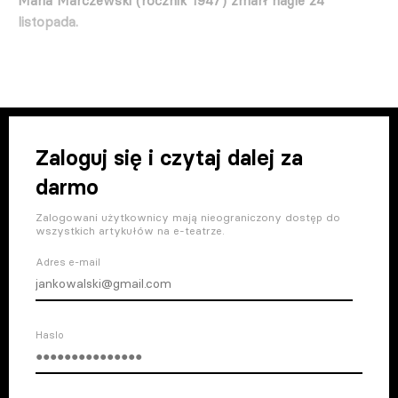
Maria Marczewski (rocznik 1947) zmarł nagle 24
listopada.
Zaloguj się i czytaj dalej za
darmo
Zalogowani użytkownicy mają nieograniczony dostęp do
wszystkich artykułów na e-teatrze.
Adres e-mail
Haslo