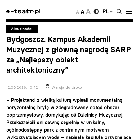
PL
Aktualności
Bydgoszcz. Kampus Akademii
Muzycznej z główną nagrodą SARP
za „Najlepszy obiekt
architektoniczny”
12.06.2026, 10:42
Wersja do druku
– Projektanci z wielką kulturą wpisali monumentalną,
horyzontalną bryłę w zdegradowany dotąd obszar
poprzemysłowy, domykając oś Dzielnicy Muzycznej.
Przekształcili oni dawną cegielnię w unikalny,
ogólnodostępny park z centralnym motywem
wykorzystującym wodę – napisała kapituła przyznająca