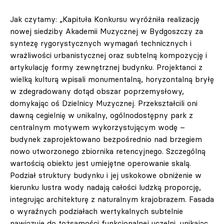
Jak czytamy: „Kapituła Konkursu wyróżniła realizację
nowej siedziby Akademii Muzycznej w Bydgoszczy za
syntezę rygorystycznych wymagań technicznych i
wrażliwości urbanistycznej oraz subtelną kompozycję i
artykulację formy zewnętrznej budynku. Projektanci z
wielką kulturą wpisali monumentalną, horyzontalną bryłę
w zdegradowany dotąd obszar poprzemysłowy,
domykając oś Dzielnicy Muzycznej. Przekształcili oni
dawną cegielnię w unikalny, ogólnodostępny park z
centralnym motywem wykorzystującym wodę –
budynek zaprojektowano bezpośrednio nad brzegiem
nowo utworzonego zbiornika retencyjnego. Szczególną
wartością obiektu jest umiejętne operowanie skalą.
Podział struktury budynku i jej uskokowe obniżenie w
kierunku lustra wody nadają całości ludzką proporcję,
integrując architekturę z naturalnym krajobrazem. Fasada
o wyraźnych podziałach wertykalnych subtelnie
nawiązuje do tożsamości funkcjonalnej uczelni, unikając