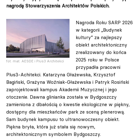
nagrodę Stowarzyszenia Architektów Polskich.
Nagroda Roku SARP 2026
w kategorii „Budynek
kultury” za najlepszy
obiekt architektoniczny
zrealizowany do końca
2025 roku w Polsce
fot. mat. AESDE i Plus3 Architekci
przypadła pracowni
Plus3-Achitekci. Katarzyna Głażewska, Krzysztof
Bagiński, Grażyna Woźniak-Głażewska i Patryk Rosiński
zaprojektowali kampus Akademii Muzycznej i jego
otoczenie. Dawna glinianka została w Bydgoszczy
zamieniona z dbałością o kwestie ekologiczne w piękny,
dostępny dla mieszkańców park ze sceną plenerową.
Sam budynek kampusu to ultranowoczesny obiekt.
Piękna bryła, która już stała się nowym,
architektonicznym symbolem Bydgoszczy.