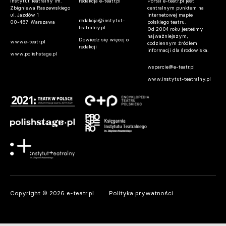
Instytut Teatralny im.
redakcja e-teatr.pl
Portal e-teatr.pl jest
Zbigniewa Raszewskiego
centralnym punktem na
ul. Jazdów 1
internetowej mapie
redakcja@instytut-
00-467 Warszawa
polskiego teatru.
teatralny.pl
Od 2004 roku jesteśmy
najważniejszym,
Dowiedz się więcej o
www.e-teatr.pl
codziennym źródłem
redakcji
informacji dla środowiska.
www.polishstage.pl
wsparcie@e-teatr.pl
www.instytut-teatralny.pl
Copyright © 2026 e-teatr.pl
Polityka prywatności