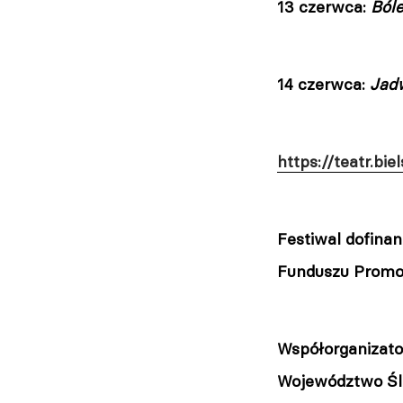
13 czerwca:
Ból
14 czerwca:
Jad
https://teatr.b
Festiwal dofina
Funduszu Promoc
Współorganizator
Województwo Ślą