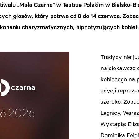
tiwalu „Mała Czarna” w Teatrze Polskim w Bielsku-Bia
ych głosów, który potrwa od 8 do 14 czerwca. Zob
konaniu charyzmatycznych, hipnotyzujących kobiet.
Tradycyjnie j
najciekawsze 
kobiecego na p
edycji reprez
szeroko. Zobac
Legnicy, Warsz
Wystąpią: Eliz
Dominika Feig