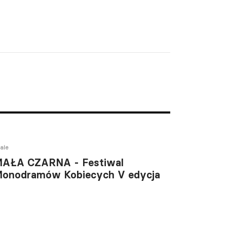
ale
AŁA CZARNA - Festiwal
onodramów Kobiecych V edycja