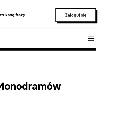
Zaloguj się
u Monodramów