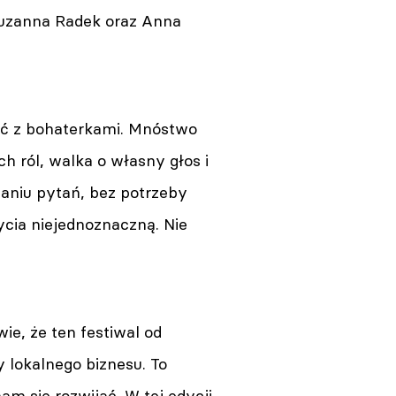
Zuzanna Radek oraz Anna
wać z bohaterkami. Mnóstwo
ch ról, walka o własny głos i
aniu pytań, bez potrzeby
cia niejednoznaczną. Nie
e, że ten festiwal od
 lokalnego biznesu. To
am się rozwijać. W tej edycji