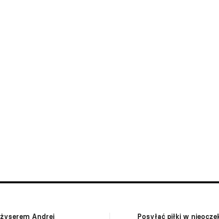
eżyserem Andrei
Posyłać piłki w nieocze