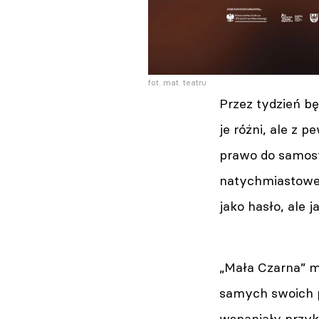
fot. mat. teatru
Przez tydzień b
je różni, ale z 
prawo do samost
natychmiastoweg
jako hasło, ale 
„Mała Czarna” m
samych swoich p
wspaniały przykł