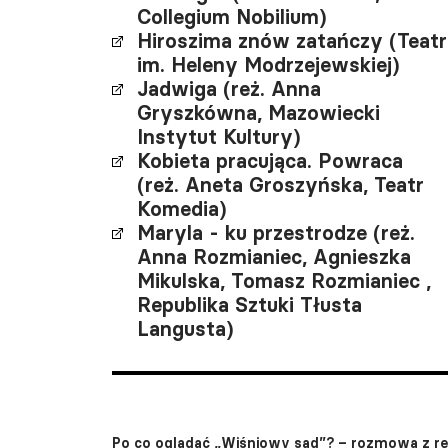
Collegium Nobilium)
Hiroszima znów zatańczy (Teatr
im. Heleny Modrzejewskiej)
Jadwiga (reż. Anna
Gryszkówna, Mazowiecki
Instytut Kultury)
Kobieta pracująca. Powraca
(reż. Aneta Groszyńska, Teatr
Komedia)
Maryla - ku przestrodze (reż.
Anna Rozmianiec, Agnieszka
Mikulska, Tomasz Rozmianiec ,
Republika Sztuki Tłusta
Langusta)
Po co oglądać „Wiśniowy sad”? – rozmowa z r