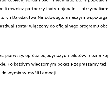
nili również partnerzy instytucjonalni – otrzymaliś
ltury i Dziedzictwa Narodowego, a naszym współorgan
estiwal został włączony do oficjalnego programu obc
az pierwszy, oprócz pojedynczych biletów, można kup
le. Po każdym wieczornym pokazie zapraszamy też 
a do wymiany myśli i emocji.