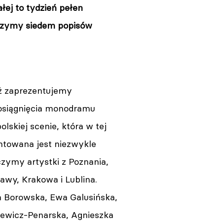
łej to tydzień pełen
aczymy siedem popisów
uż zaprezentujemy
osiągnięcia monodramu
olskiej scenie, która w tej
entowana jest niezwykle
zymy artystki z Poznania,
awy, Krakowa i Lublina.
a Borowska, Ewa Galusińska,
lewicz-Penarska, Agnieszka