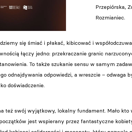
Przepiórska, 
Rozmianiec.
ędziemy się śmiać i płakać, kibicować i współodczu
pewnością łączy jedno: przekraczanie granic narzucony
anowienia. To także szukanie sensu w samym zadaw
o odnajdywania odpowiedzi, a wreszcie – odwaga by
jako doświadczenie.
a też swój wyjątkowy, lokalny fundament. Mało kto wi
oczątków jest wspierany przez fantastyczne kobiety
ad kobiecej solidarności i mecenatu, który pozwala n