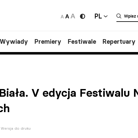
PL
/Wywiady
Premiery
Festiwale
Repertuary
-Biała. V edycja Festiwal
ch
Wersja do druku