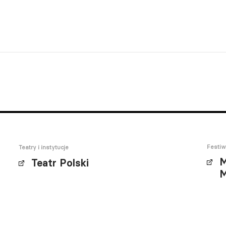
Festiw
Teatry i instytucje
M
Teatr Polski
M