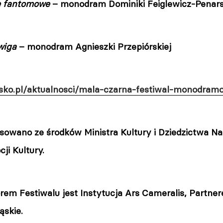
e fantomowe
– monodram Dominiki Feiglewicz-Penars
wiga
– monodram Agnieszki Przepiórskiej
ielsko.pl/aktualnosci/mala-czarna-festiwal-monodra
nsowano ze środków Ministra Kultury i Dziedzictwa 
ji Kultury.
em Festiwalu jest Instytucja Ars Cameralis, Partner
skie.