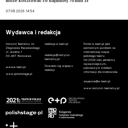
może kosztować co najmniej 70 mln zł
07.08.2026 14:54
Wydawca i redakcja
Instytut Teatralny im.
redakcja e-teatr.pl
Portal e-teatr.pl jest
Zbigniewa Raszewskiego
centralnym punktem na
ul. Jazdów 1
internetowej mapie
redakcja@instytut-
00-467 Warszawa
polskiego teatru.
teatralny.pl
Od 2004 roku jesteśmy
najważniejszym,
Dowiedz się więcej o
www.e-teatr.pl
codziennym źródłem
redakcji
informacji dla środowiska.
www.polishstage.pl
wsparcie@e-teatr.pl
www.instytut-teatralny.pl