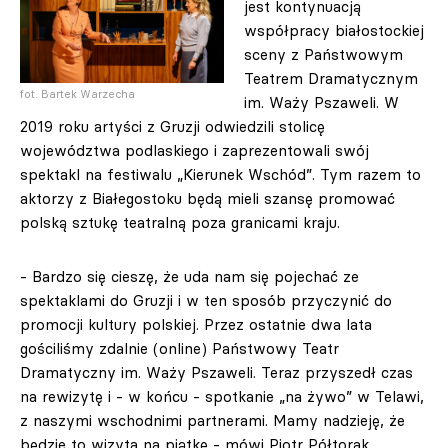
jest kontynuacją
współpracy białostockiej
sceny z Państwowym
Teatrem Dramatycznym
fot. Bartek Warzecha
im. Waży Pszaweli. W
2019 roku artyści z Gruzji odwiedzili stolicę
województwa podlaskiego i zaprezentowali swój
spektakl na festiwalu „Kierunek Wschód”. Tym razem to
aktorzy z Białegostoku będą mieli szansę promować
polską sztukę teatralną poza granicami kraju.
- Bardzo się cieszę, że uda nam się pojechać ze
spektaklami do Gruzji i w ten sposób przyczynić do
promocji kultury polskiej. Przez ostatnie dwa lata
gościliśmy zdalnie (online) Państwowy Teatr
Dramatyczny im. Waży Pszaweli. Teraz przyszedł czas
na rewizytę i - w końcu - spotkanie „na żywo” w Telawi,
z naszymi wschodnimi partnerami. Mamy nadzieję, że
będzie to wizyta na piątkę - mówi Piotr Półtorak,