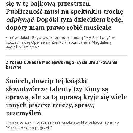
się w tę bajkową przestrzeń.
Publiczność musi na spektaklu trochę
odpłynąć
. Dopóki tym dzieckiem będę,
dopóty mam prawo robić musicale
- mówi Jakub Szydłowski przed premierą "My Fair Lady" w
szczecińskiej Operze na Zamku w rozmowie z Magdaleną
Jagiełło-Kmieciak.
Z fotela Łukasza Maciejewskiego: Życie umiarkowanie
barwne
Śmiech, dowcip tej książki,
słowotwórcze talenty Izy Kuny są
oprawą, ale za tą oprawą kryje się wiele
innych jeszcze rzeczy, spraw,
przemyśleń
- pisze w AICT Polska Łukasz Maciejewski o książce Izy Kuny
"Klara jedzie na pogrzeb".