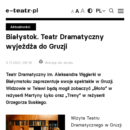
PL
Aktualności
Białystok. Teatr Dramatyczny
wyjeżdża do Gruzji
3.11.2021, 09:19
Wersja do druku
Teatr Dramatyczny im. Aleksandra Węgierki w
Białymstoku zaprezentuje swoje spektakle w Gruzji.
Widzowie w Telawi będą mogli zobaczyć „Błoto” w
reżyserii Martyny Łyko oraz „Treny” w reżyserii
Grzegorza Suskiego.
Wizyta Teatru
Dramatycznego w Gruzji