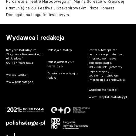
Purcărete z Teatru Narodowego im. Marina Sorescu w Krajowej
(Rumunia) na 30. Festiwalu Szekspirowskim. Pisze Tomasz
Domagała na blogu festiwalowym.
Wydawca i redakcja
Instytut Teatralny im.
redakcja e-teatr.pl
Portal e-teatr.pl jest
Zbigniewa Raszewskiego
centralnym punktem na
ul. Jazdów 1
internetowej mapie
redakcja@instytut-
00-467 Warszawa
polskiego teatru.
teatralny.pl
Od 2004 roku jesteśmy
najważniejszym,
Dowiedz się więcej o
www.e-teatr.pl
codziennym źródłem
redakcji
informacji dla środowiska.
www.polishstage.pl
wsparcie@e-teatr.pl
www.instytut-teatralny.pl