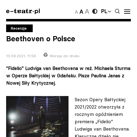
PL
Recenzje
Beethoven o Polsce
13.09.2021, 11:56
Wersja do druku
"Fidelio" Ludviga van Beethovena w reż. Michaela Sturma
w Operze Bałtyckiej w Gdańsku. Pisze Paulina Janas z
Nowej Siły Krytycznej.
Sezon Opery Bałtyckiej
2021/2022 otworzyła z
rocznym opóźnieniem
premiera „Fidelio”
Ludwiga van Beethovena.
Klasyczne dzieło nie