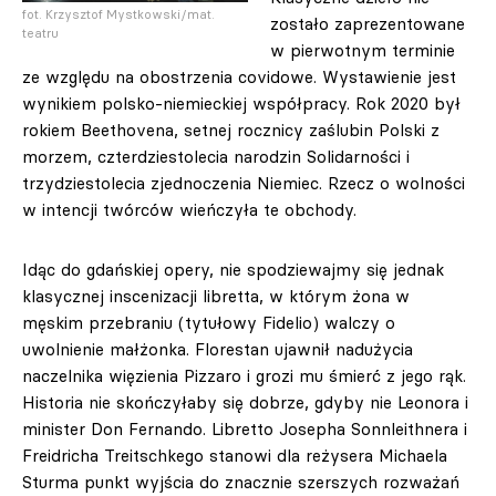
fot. Krzysztof Mystkowski/mat.
zostało zaprezentowane
teatru
w pierwotnym terminie
ze względu na obostrzenia covidowe. Wystawienie jest
wynikiem polsko-niemieckiej współpracy. Rok 2020 był
rokiem Beethovena, setnej rocznicy zaślubin Polski z
morzem, czterdziestolecia narodzin Solidarności i
trzydziestolecia zjednoczenia Niemiec. Rzecz o wolności
w intencji twórców wieńczyła te obchody.
Idąc do gdańskiej opery, nie spodziewajmy się jednak
klasycznej inscenizacji libretta, w którym żona w
męskim przebraniu (tytułowy Fidelio) walczy o
uwolnienie małżonka. Florestan ujawnił nadużycia
naczelnika więzienia Pizzaro i grozi mu śmierć z jego rąk.
Historia nie skończyłaby się dobrze, gdyby nie Leonora i
minister Don Fernando. Libretto Josepha Sonnleithnera i
Freidricha Treitschkego stanowi dla reżysera Michaela
Sturma punkt wyjścia do znacznie szerszych rozważań