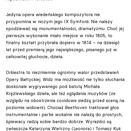
Jedyna opera wiedeńskiego kompozytora nie
przypomina w niczym jego IX Symfonii. Nie należy
spodziewać się monumentalności, dramatyzmu. Choć jej
pierwsze wykonanie miało miejsce w roku 1805, to
finalny kształt przybrała dopiero w 1814 – na dziesięć
lat przed premierą jego największego, pisanego już w
całkowitej głuchocie, dzieła.
Orkiestra to niezmiennie ogromny walor przedstawień
Opery Bałtyckiej. Widz ma możliwość nie tylko słuchania
doskonale wygrywanego pod batutą Michała
Krężlewskiego dzieła, ale też oglądania muzyków (ze
względu na obostrzenia covidowe siedzą przed sceną na
poziomie widowni). Chociaż Beethoven traktował głos
instrumentalnie i partie wokalne nie należą do prostych,
śpiewacy radzą sobie bardzo dobrze. Wyraziści są
zwłaszcza Katarzyna Wietrzny (Leonora) i Tomasz Kuk