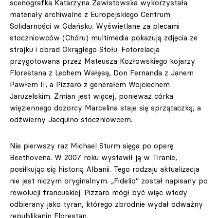
scenografka Katarzyna Zawistowska wykorzystała
materiały archiwalne z Europejskiego Centrum
Solidarności w Gdańsku. Wyświetlane za plecami
stoczniowców (Chóru) multimedia pokazują zdjęcia ze
strajku i obrad Okrągłego Stołu. Fotorelacja
przygotowana przez Mateusza Kozłowskiego kojarzy
Florestana z Lechem Wałęsą, Don Fernanda z Janem
Pawłem II, a Pizzaro z generałem Wojciechem
Jaruzelskim. Zmian jest więcej, ponieważ córka
więziennego dozorcy Marcelina staje się sprzątaczką, a
odźwierny Jacquino stoczniowcem.
Nie pierwszy raz Michael Sturm sięga po operę
Beethovena. W 2007 roku wystawił ją w Tiranie,
posiłkując się historią Albanii. Tego rodzaju aktualizacja
nie jest niczym oryginalnym. „Fidelio” został napisany po
rewolucji francuskiej. Pizzaro mógł być więc wtedy
odbierany jako tyran, którego zbrodnie wydał odważny
republikanin Florestan.