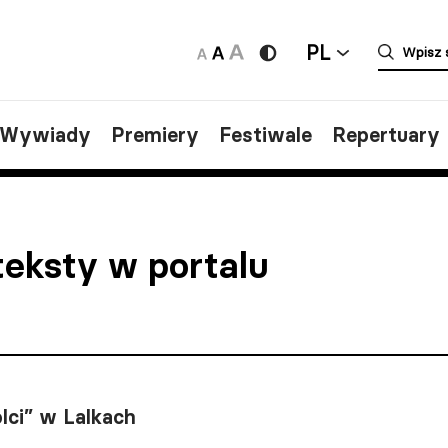
PL
/Wywiady
Premiery
Festiwale
Repertuary
teksty w portalu
lci” w Lalkach