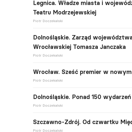
Legnica. Władze miasta i wojewód
Teatru Modrzejewskiej
Piotr Doczekalski
Dolnośląskie. Zarząd województwa
Wrocławskiej Tomasza Janczaka
Piotr Doczekalski
Wrocław. Sześć premier w nowym 
Piotr Doczekalski
Dolnośląskie. Ponad 150 wydarzeń
Piotr Doczekalski
Szczawno-Zdrój. Od czwartku Mię
Piotr Doczekalski