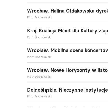
Wrocław. Halina Ołdakowska dyre
Piotr Doczekalski
Kraj. Koalicja Miast dla Kultury z
Piotr Doczekalski
Wrocław. Mobilna scena koncerto
Piotr Doczekalski
Wrocław. Nowe Horyzonty w listo
Piotr Doczekalski
Dolnośląskie. Nieczynne instytucje
Piotr Doczekalski