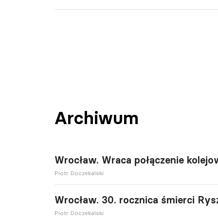
Archiwum
Wrocław. Wraca połączenie kolejow
Piotr Doczekalski
Wrocław. 30. rocznica śmierci Rys
Piotr Doczekalski