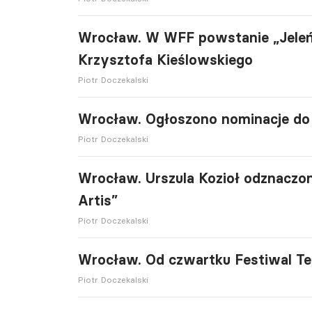
Wrocław. W WFF powstanie „Jeleń
Krzysztofa Kieślowskiego
Piotr Doczekalski
Wrocław. Ogłoszono nominacje do 
Piotr Doczekalski
Wrocław. Urszula Kozioł odznaczo
Artis”
Piotr Doczekalski
Wrocław. Od czwartku Festiwal Te
Piotr Doczekalski